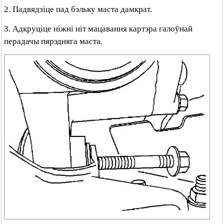
2. Падвядзіце пад бэльку маста дамкрат.
3. Адкруціце ніжні ніт мацавання картэра галоўнай
перадачы пярэдняга маста.