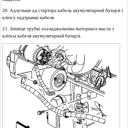
20. Адлучыце ад стартара кабель акумулятарнай батарэі і
кліпсу падтрымкі кабеля
21. Зніміце трубкі ахаладжальніка маторнага масла з
кліпсы кабеля акумулятарнай батарэі.