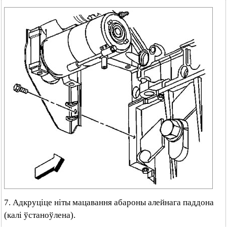
7. Адкруціце ніты мацавання абароны алейнага паддона
(калі ўстаноўлена).