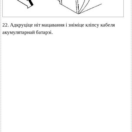
22. Адкруціце ніт мацавання і зніміце кліпсу кабеля
акумулятарнай батарэі.