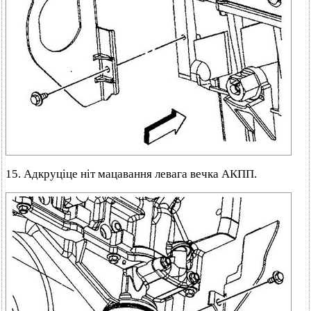
15. Адкруціце ніт мацавання левага вечка АКПП.