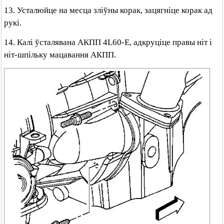
13. Усталюйце на месца зліўны корак, зацягніце корак ад
рукі.
14. Калі ўсталявана АКПП 4L60-E, адкруціце правы ніт і
ніт-шпільку мацавання АКПП.