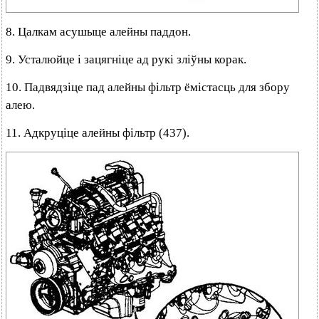
8. Цалкам асушыце алейны паддон.
9. Усталюйце і зацягніце ад рукі зліўны корак.
10. Падвядзіце пад алейны фільтр ёмістасць для збору
алею.
11. Адкруціце алейны фільтр (437).