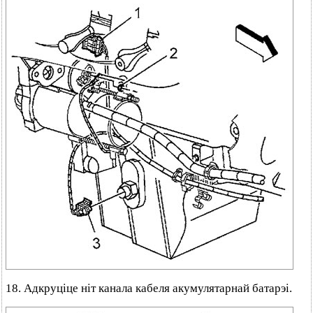
18. Адкруціце ніт канала кабеля акумулятарнай батарэі.