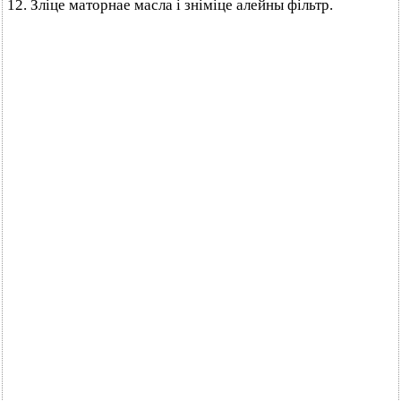
12. Зліце маторнае масла і зніміце алейны фільтр.