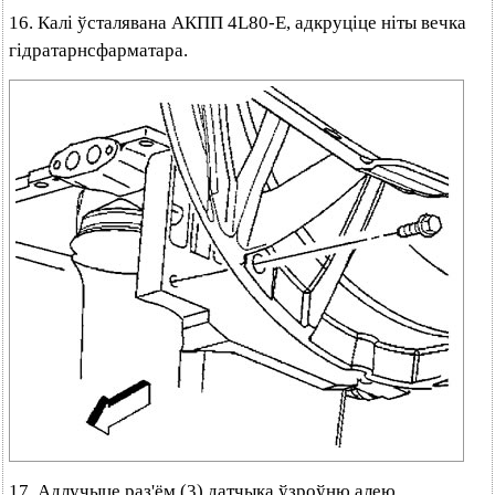
16. Калі ўсталявана АКПП 4L80-E, адкруціце ніты вечка
гідратарнсфарматара.
17. Адлучыце раз'ём (3) датчыка ўзроўню алею.