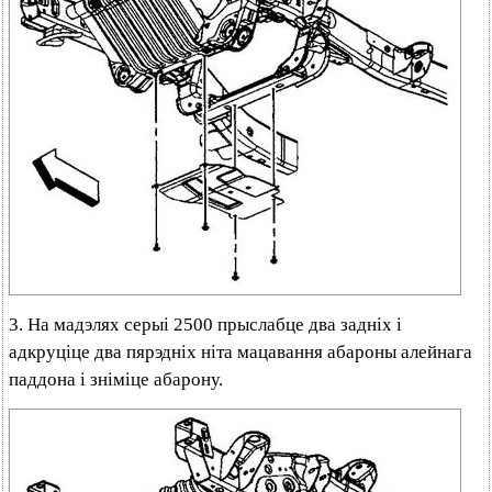
3. На мадэлях серыі 2500 прыслабце два задніх і
адкруціце два пярэдніх ніта мацавання абароны алейнага
паддона і зніміце абарону.