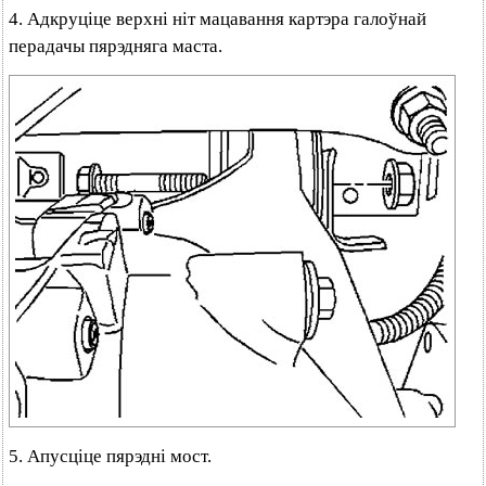
4. Адкруціце верхні ніт мацавання картэра галоўнай
перадачы пярэдняга маста.
5. Апусціце пярэдні мост.