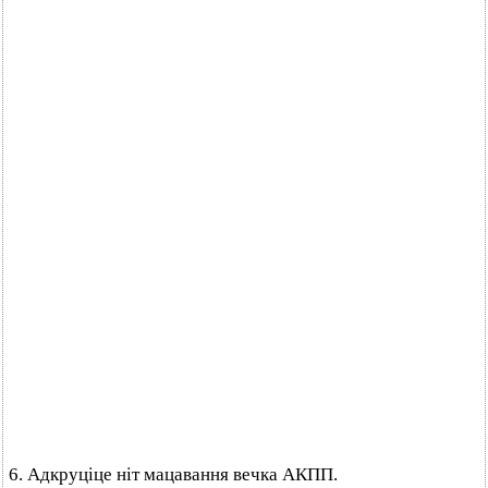
6. Адкруціце ніт мацавання вечка АКПП.