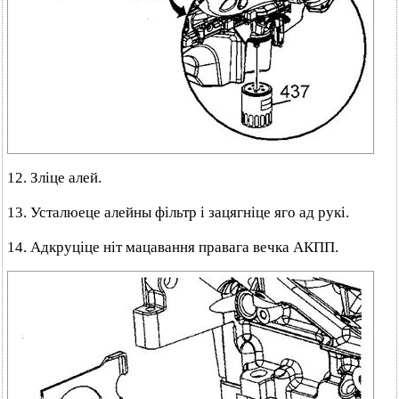
12. Зліце алей.
13. Усталюеце алейны фільтр і зацягніце яго ад рукі.
14. Адкруціце ніт мацавання правага вечка АКПП.