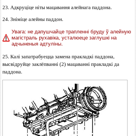
23. Адкруціце ніты мацавання алейнага паддона.
24. Зніміце алейны паддон.
Увага: не дапушчайце трапленні бруду ў алейную
магістраль рухавіка, усталюеце заглушкі на
адчыненыя адтуліны.
25. Калі запатрабуецца замена пракладкі паддона,
высвідруйце заклёпванні (2) мацаванні пракладкі да
паддона.