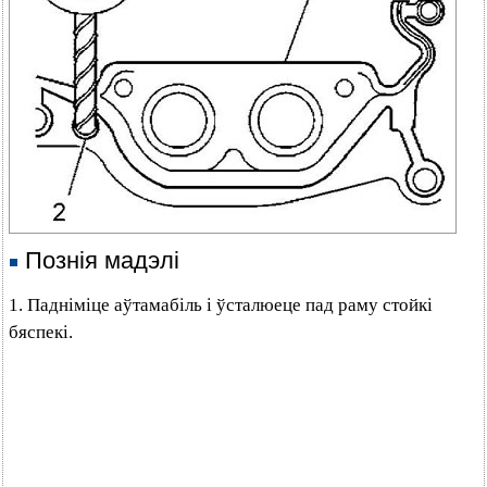
Познія мадэлі
1. Падніміце аўтамабіль і ўсталюеце пад раму стойкі
бяспекі.