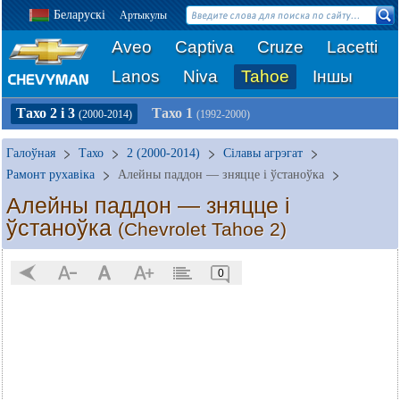
Беларускі
Артыкулы
Aveo
Captiva
Cruze
Lacetti
Lanos
Niva
Tahoe
Іншы
Тахо 2 і 3
Тахо 1
(2000-2014)
(1992-2000)
Галоўная
Тахо
2 (2000-2014)
Сілавы агрэгат
Рамонт рухавіка
Алейны паддон — зняцце і ўстаноўка
Алейны паддон — зняцце і
ўстаноўка
(Chevrolet Tahoe 2)
0