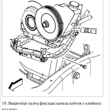
19. Выцягніце палец фіксацыі канала кабеля з алейнага
паддона.