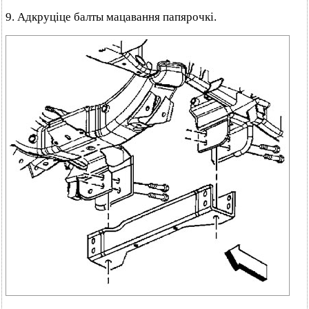
9. Адкруціце балты мацавання папярочкі.