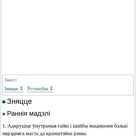
Змест:
Зняцце ↧
Ўстаноўка ↧
Зняцце
Раннія мадэлі
1. Адкруціце ўнутраныя гайкі і шайбы мацавання бэлькі
пярэдняга маста да кранштэйна рамы.