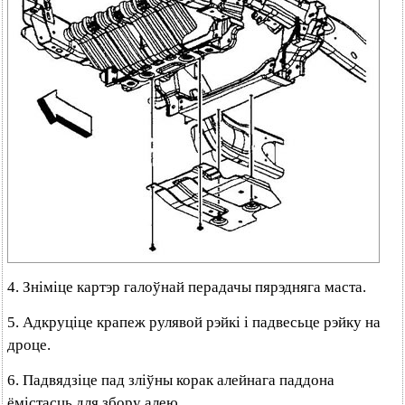
4. Зніміце картэр галоўнай перадачы пярэдняга маста.
5. Адкруціце крапеж рулявой рэйкі і падвесьце рэйку на
дроце.
6. Падвядзіце пад зліўны корак алейнага паддона
ёмістасць для збору алею.