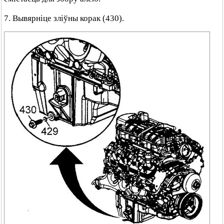
7. Вывярніце зліўны корак (430).