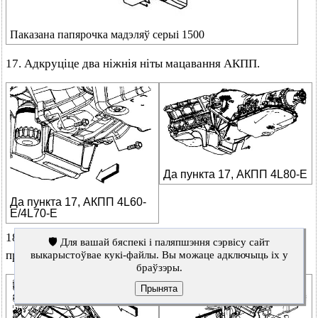
Паказана папярочка мадэляў серыі 1500
17. Адкруціце два ніжнія ніты мацавання АКПП.
Да пункта 17, АКПП 4L80-E
Да пункта 17, АКПП 4L60-
E/4L70-E
18. На мадэлях з АКПП 6L80-E адкруціце ніжнія левы і
🛡️ Для вашай бяспекі і паляпшэння сэрвісу сайт
правы балты мацавання АКПП.
выкарыстоўвае кукі-файлы. Вы можаце адключыць іх у
браўзэры.
Прынята