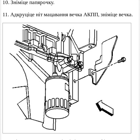
10. Зніміце папярочку.
11. Адкруціце ніт мацавання вечка АКПП, зніміце вечка.