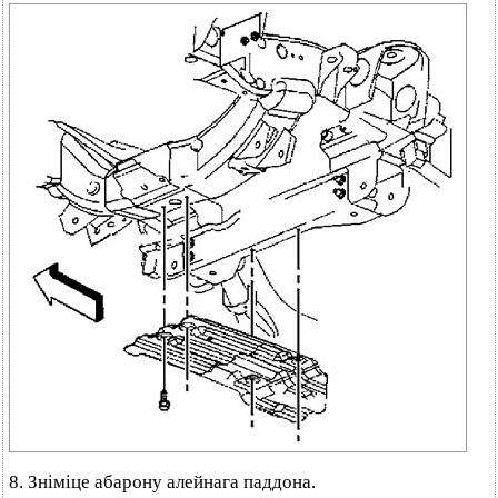
8. Зніміце абарону алейнага паддона.