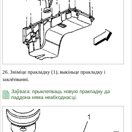
26. Зніміце пракладку (1), выкіньце пракладку і
заклёпванні.
Заўвага: прыклепваць новую пракладку да
паддона няма неабходнасці.