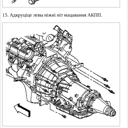
15. Адкруціце левы ніжні ніт мацавання АКПП.