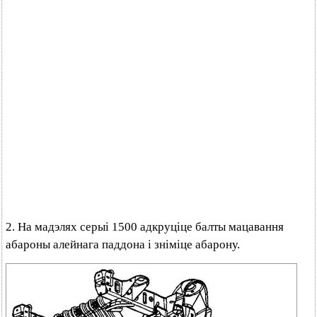
2. На мадэлях серыі 1500 адкруціце балты мацавання
абароны алейнага паддона і зніміце абарону.