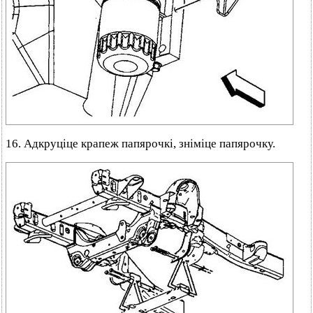
16. Адкруціце крапеж папярочкі, зніміце папярочку.