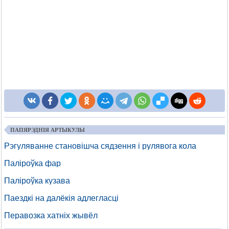
ПАПЯРЭДНІЯ АРТЫКУЛЫ
Рэгуляванне становішча сядзення і рулявога кола
Паліроўка фар
Паліроўка кузава
Паездкі на далёкія адлегласці
Перавозка хатніх жывёл