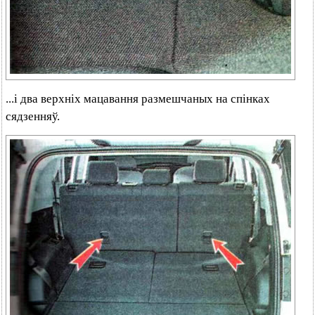
...і два верхніх мацавання размешчаных на спінках
сядзенняў.