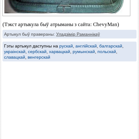
(Тэкст артыкула быў атрыманы з сайта: ChevyMan)
Артыкул быў правераны:
Уладзімір Раманнікаў
Гэты артыкул даступны на
рускай
,
англійскай
,
балгарскай
,
украінскай
,
сербскай
,
харвацкай
,
румынскай
,
польскай
,
славацкай
,
венгерскай