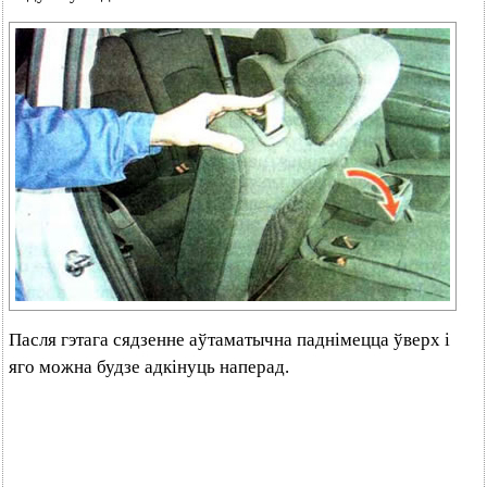
Пасля гэтага сядзенне аўтаматычна паднімецца ўверх і
яго можна будзе адкінуць наперад.