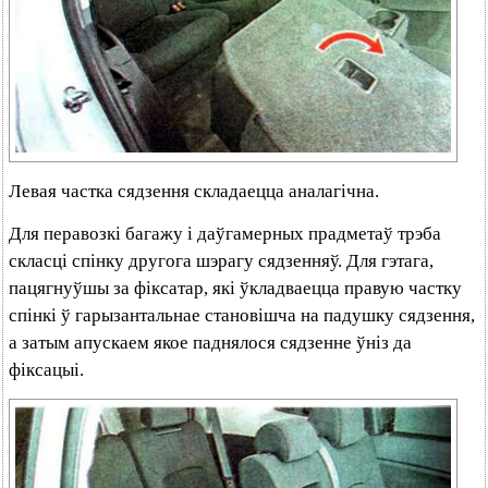
Левая частка сядзення складаецца аналагічна.
Для перавозкі багажу і даўгамерных прадметаў трэба
скласці спінку другога шэрагу сядзенняў. Для гэтага,
пацягнуўшы за фіксатар, які ўкладваецца правую частку
спінкі ў гарызантальнае становішча на падушку сядзення,
а затым апускаем якое паднялося сядзенне ўніз да
фіксацыі.