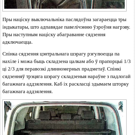
Пры націску выключальніка паслядоўна загараецца тры
індыкатары, што адпавядае павелічэнню ўзроўня нагрэву.
Пры наступным націску абаграванне сядзення
адключаецца.
Спінка сядзення цэнтральнага шэрагу рэгулюецца па
нахіле і можа быць складзена цалкам або ў прапорцыі 1/3
ці 2/3 для перавозкі длинномерных прадметаў. Спінкі
сядзенняў трэцяга шэрагу складзеныя нараўне з падлогай
багажнага аддзялення. Каб іх раскласці здымаем шторку
багажнага аддзялення.