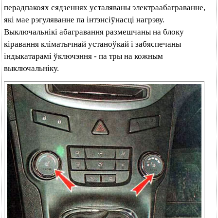
перадпакоях сядзеннях усталяваны электраабаграванне,
які мае рэгуляванне па інтэнсіўнасці нагрэву.
Выключальнікі абагравання размешчаны на блоку
кіравання кліматычнай устаноўкай і забяспечаны
індыкатарамі ўключэння - па тры на кожным
выключальніку.