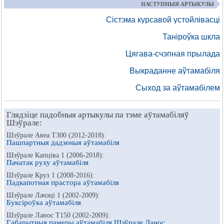
НАСТУПНЫЯ АРТЫКУЛЫ
Сістэма курсавой устойлівасці
Таніроўка шкла
Цягава-счэпная прылада
Выкраданне аўтамабіля
Сыход за аўтамабілем
Глядзіце падобныя артыкулы па тэме аўтамабіляў
Шэўрале:
Шэўрале Авеа Т300 (2012-2018):
Пашпартныя дадзеныя аўтамабіля
Шэўрале Капціва 1 (2006-2018):
Пачатак руху аўтамабіля
Шэўрале Круз 1 (2008-2016):
Падкапотная прастора аўтамабіля
Шэўрале Лачэці 1 (2002-2009):
Буксіроўка аўтамабіля
Шэўрале Ланос Т150 (2002-2009):
Габарытныя памеры аўтамабіля Шэўрале Ланос