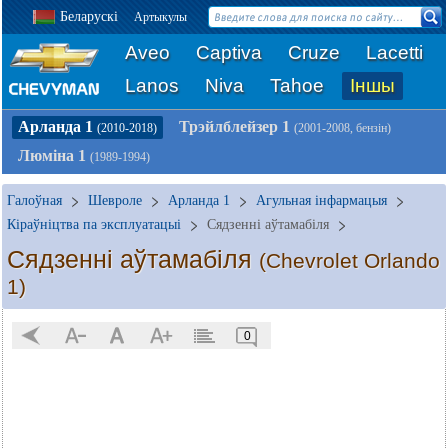
Беларускі
Артыкулы
Aveo
Captiva
Cruze
Lacetti
Lanos
Niva
Tahoe
Іншы
Арланда 1
Трэйлблейзер 1
(2010-2018)
(2001-2008, бензін)
Люміна 1
(1989-1994)
Галоўная
Шевроле
Арланда 1
Агульная інфармацыя
Кіраўніцтва па эксплуатацыі
Сядзенні аўтамабіля
Сядзенні аўтамабіля
(Chevrolet Orlando
1)
0