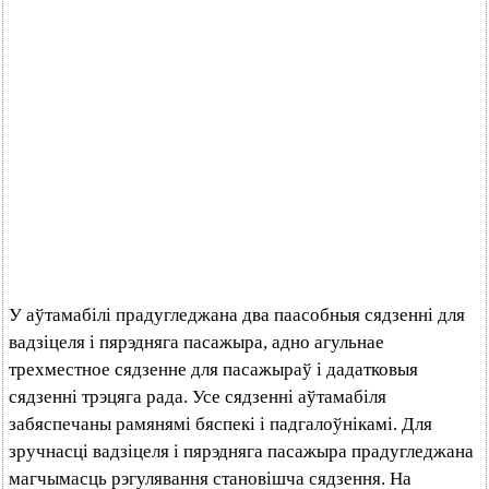
У аўтамабілі прадугледжана два паасобныя сядзенні для
вадзіцеля і пярэдняга пасажыра, адно агульнае
трехместное сядзенне для пасажыраў і дадатковыя
сядзенні трэцяга рада. Усе сядзенні аўтамабіля
забяспечаны рамянямі бяспекі і падгалоўнікамі. Для
зручнасці вадзіцеля і пярэдняга пасажыра прадугледжана
магчымасць рэгулявання становішча сядзення. На