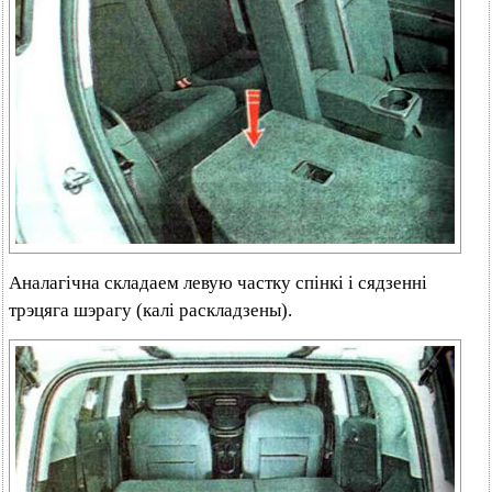
Аналагічна складаем левую частку спінкі і сядзенні
трэцяга шэрагу (калі раскладзены).