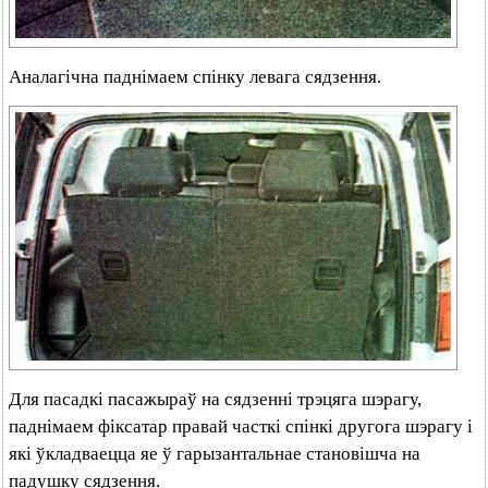
Аналагічна паднімаем спінку левага сядзення.
Для пасадкі пасажыраў на сядзенні трэцяга шэрагу,
паднімаем фіксатар правай часткі спінкі другога шэрагу і
які ўкладваецца яе ў гарызантальнае становішча на
падушку сядзення.