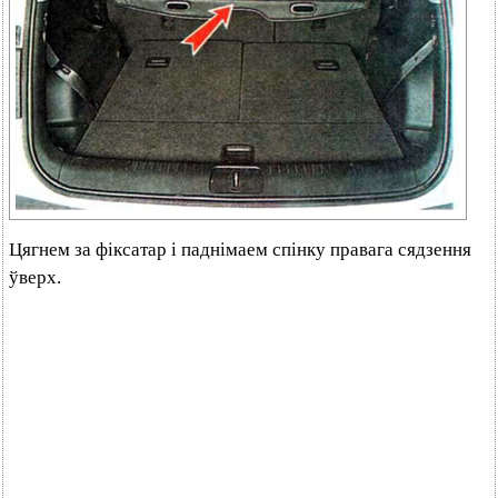
Цягнем за фіксатар і паднімаем спінку правага сядзення
ўверх.