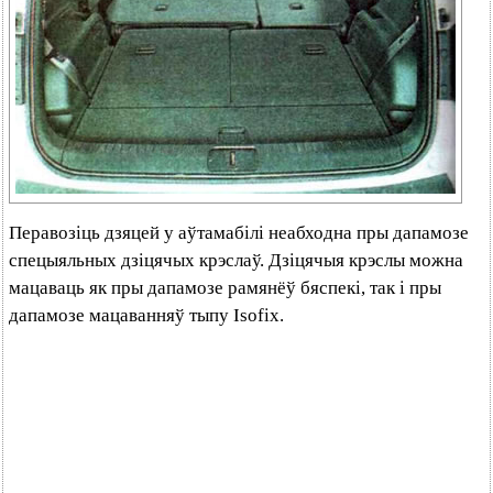
Перавозіць дзяцей у аўтамабілі неабходна пры дапамозе
спецыяльных дзіцячых крэслаў. Дзіцячыя крэслы можна
мацаваць як пры дапамозе рамянёў бяспекі, так і пры
дапамозе мацаванняў тыпу Isofix.