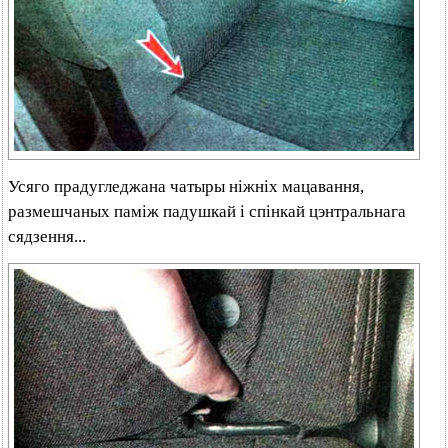
Усяго прадугледжана чатыры ніжніх мацавання,
размешчаных паміж падушкай і спінкай цэнтральнага
сядзення...