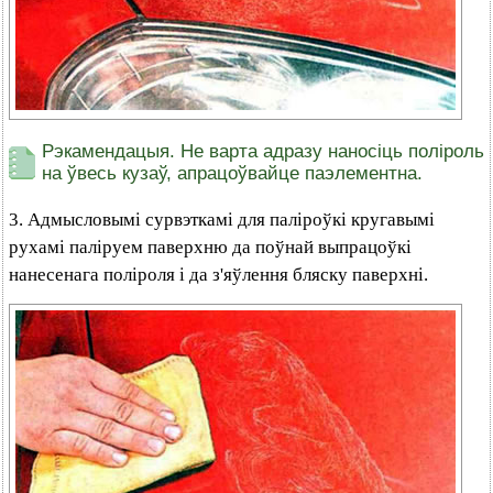
Рэкамендацыя. Не варта адразу наносіць поліроль
на ўвесь кузаў, апрацоўвайце паэлементна.
3. Адмысловымі сурвэткамі для паліроўкі кругавымі
рухамі паліруем паверхню да поўнай выпрацоўкі
нанесенага поліроля і да з'яўлення бляску паверхні.