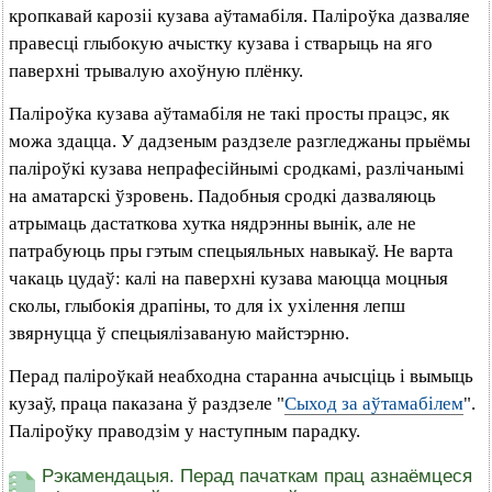
кропкавай карозіі кузава аўтамабіля. Паліроўка дазваляе
правесці глыбокую ачыстку кузава і стварыць на яго
паверхні трывалую ахоўную плёнку.
Паліроўка кузава аўтамабіля не такі просты працэс, як
можа здацца. У дадзеным раздзеле разгледжаны прыёмы
паліроўкі кузава непрафесійнымі сродкамі, разлічанымі
на аматарскі ўзровень. Падобныя сродкі дазваляюць
атрымаць дастаткова хутка нядрэнны вынік, але не
патрабуюць пры гэтым спецыяльных навыкаў. Не варта
чакаць цудаў: калі на паверхні кузава маюцца моцныя
сколы, глыбокія драпіны, то для іх ухілення лепш
звярнуцца ў спецыялізаваную майстэрню.
Перад паліроўкай неабходна старанна ачысціць і вымыць
кузаў, праца паказана ў раздзеле "
Сыход за аўтамабілем
".
Паліроўку праводзім у наступным парадку.
Рэкамендацыя. Перад пачаткам прац азнаёмцеся