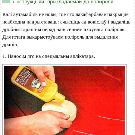
з інструкцыяй, прыкладаемай да полироля.
Калі аўтамабіль не новы, тое яго лакафарбавае пакрыццё
неабходна падрыхтаваць: ачысціць ад вокіслаў і выдаліць
дробныя драпіны перад нанясеннем ахоўнага поліроля.
Для гэтага выкарыстоўваем поліроль для выдалення
драпін.
1. Наносім яго на спецыяльны аплікатара.