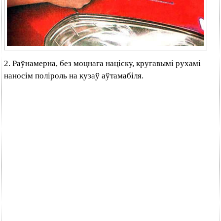
2. Раўнамерна, без моцнага націску, кругавымі рухамі
наносім поліроль на кузаў аўтамабіля.