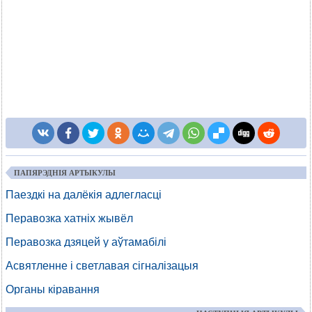
ПАПЯРЭДНІЯ АРТЫКУЛЫ
Паездкі на далёкія адлегласці
Перавозка хатніх жывёл
Перавозка дзяцей у аўтамабілі
Асвятленне і светлавая сігналізацыя
Органы кіравання