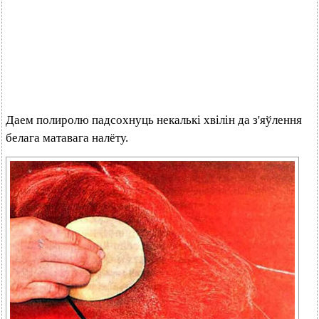
Даем полиролю падсохнуць некалькі хвілін да з'яўлення
белага матавага налёту.