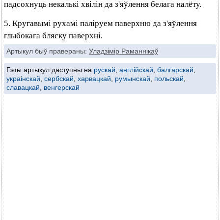
падсохнуць некалькі хвілін да з'яўлення белага налёту.
5. Кругавымі рухамі паліруем паверхню да з'яўлення
глыбокага бляску паверхні.
Артыкул быў правераны:
Уладзімір Раманнікаў
Гэты артыкул даступны на
рускай
,
англійскай
,
балгарскай
,
украінскай
,
сербскай
,
харвацкай
,
румынскай
,
польскай
,
славацкай
,
венгерскай