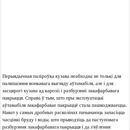
Перыядычная паліроўка кузава неабходна не толькі для
паляпшэння вонкавага выгляду аўтамабіля, але і для
засцярогі кузава ад карозіі і разбурэнні лакафарбавага
пакрыцця. Справа ў тым, што пры эксплуатацыі
аўтамабіля лакафарбавае пакрыццё стала пашкоджваецца.
Нават у самых дробных расколінах пачынаюць запасіцца
часцінкі бруду і воды, што прыводзіць да паступовага
разбурэння лакафарбавага пакрыцця і да з'яўлення