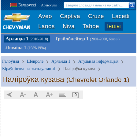
Беларускі
Артыкулы
Aveo
Captiva
Cruze
Lacetti
Lanos
Niva
Tahoe
Іншы
Арланда 1
Трэйлблейзер 1
(2010-2018)
(2001-2008, бензін)
Люміна 1
(1989-1994)
Галоўная
Шевроле
Арланда 1
Агульная інфармацыя
Кіраўніцтва па эксплуатацыі
Паліроўка кузава
Паліроўка кузава
(Chevrolet Orlando 1)
0