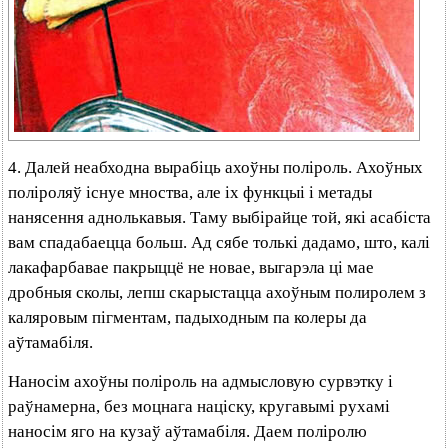
4. Далей неабходна вырабіць ахоўны поліроль. Ахоўных
поліроляў існуе мноства, але іх функцыі і метады
нанясення аднолькавыя. Таму выбірайце той, які асабіста
вам спадабаецца больш. Ад сябе толькі дадамо, што, калі
лакафарбавае пакрыццё не новае, выгарэла ці мае
дробныя сколы, лепш скарыстацца ахоўным полиролем з
каляровым пігментам, падыходным па колеры да
аўтамабіля.
Наносім ахоўны поліроль на адмысловую сурвэтку і
раўнамерна, без моцнага націску, кругавымі рухамі
наносім яго на кузаў аўтамабіля. Даем поліролю