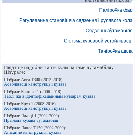
НАСТУПНЫЯ АРТЫКУЛЫ
Паліроўка фар
Рэгуляванне становішча сядзення і рулявога кола
Сядзенні аўтамабіля
Сістэма курсавой устойлівасці
Таніроўка шкла
Глядзіце падобныя артыкулы па тэме аўтамабіляў
Шэўрале:
Шэўрале Авеа Т300 (2012-2018):
Асаблівасці канструкцыі кузава
Шэўрале Капціва 1 (2006-2018):
Таблічка з ідэнтыфікацыйным нумарам кузава
Шэўрале Круз 1 (2008-2016):
Асаблівасці канструкцыі кузава
Шэўрале Лачэці 1 (2002-2009):
Прылада кузава аўтамабіля
Шэўрале Ланос Т150 (2002-2009):
Апісанне канструкцыі кузава