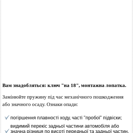
Вам знадобляться: ключ "на 18", монтажна лопатка.
Замінюйте пружину під час механічного пошкодження
або значного осаду. Ознаки опади:
погіршення плавності ходу, часті "пробої" підвіски;
видимий перекіс задньої частини автомобіля або
значна різниця по висоті передньої та задньої частин,