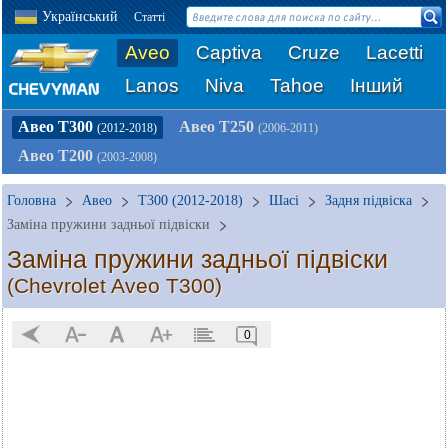
Український
Статті
Aveo
Captiva
Cruze
Lacetti
Lanos
Niva
Tahoe
Інший
Авео Т300
Авео Т250
(2012-2018)
(2006-2011)
Авео Т200
(2003-2008)
Головна
Авео
T300 (2012-2018)
Шасі
Задня підвіска
Заміна пружини задньої підвіски
Заміна пружини задньої підвіски
(Chevrolet Aveo T300)
0