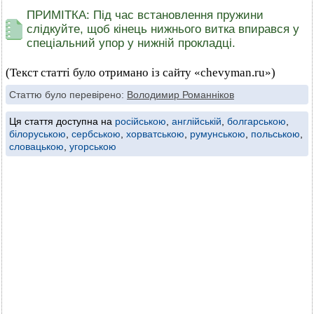
ПРИМІТКА: Під час встановлення пружини
слідкуйте, щоб кінець нижнього витка впирався у
спеціальний упор у нижній прокладці.
(Текст статті було отримано із сайту «chevyman.ru»)
Статтю було перевірено:
Володимир Романніков
Ця стаття доступна на
російською
,
англійській
,
болгарською
,
білоруською
,
сербською
,
хорватською
,
румунською
,
польською
,
словацькою
,
угорською