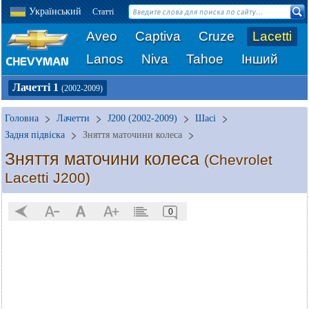
Український
Статті
Aveo
Captiva
Cruze
Lacetti
Lanos
Niva
Tahoe
Інший
Лачетті 1
(2002-2009)
Головна
Лачетти
J200 (2002-2009)
Шасі
Задня підвіска
Зняття маточини колеса
Зняття маточини колеса
(Chevrolet
Lacetti J200)
0