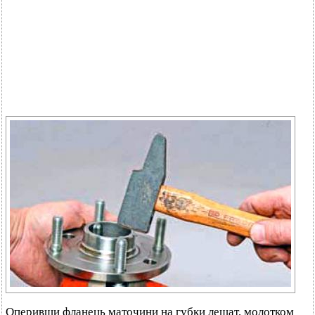
Оперивши фланець маточини на губки лещат, молотком