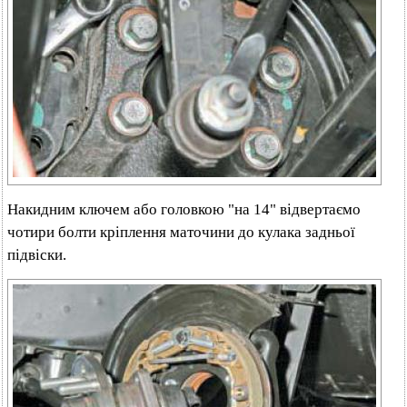
Накидним ключем або головкою "на 14" відвертаємо
чотири болти кріплення маточини до кулака задньої
підвіски.