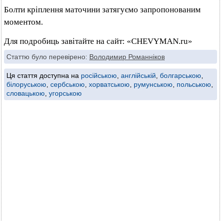
Болти кріплення маточини затягуємо запропонованим
моментом.
Для подробиць завітайте на сайт: «CHEVYMAN.ru»
Статтю було перевірено:
Володимир Романніков
Ця стаття доступна на
російською
,
англійській
,
болгарською
,
білоруською
,
сербською
,
хорватською
,
румунською
,
польською
,
словацькою
,
угорською