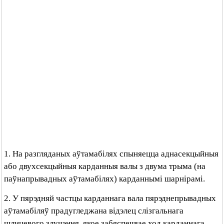
1. На разгляданых аўтамабілях спыняецца аднасекцыйныя
або двухсекцыйныя карданныя валы з двума трыма (на
паўнапрывадных аўтамабілях) карданнымі шарнірамі.
2. У пярэдняй частцы карданнага вала пярэднепрывадных
аўтамабіляў прадугледжана відэлец слізгальнага
шлицевого злучэння, якое забяспечвае ход карданнага