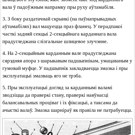
вала ў падоўжным напрамку пры руху аўтамабіля.
3. З боку раздатачнай скрынкі (на паўнапрывадных
аўтамабілях) вал мацуецца праз фланец. У перадпакоі
часткі задняй секцыі 2-секцыйнага карданнага вала
прадугледжана слізгальнае шлицевое злучэнне.
4. На 2-секцыйным карданным вале прадугледжана
сярэдняя апора з шарыкавым падшыпнікам, умацаваным у
гумовай муфце. У падшыпнік закладваецца змазка і пры
эксплуатацыі змазваць яго не трэба.
5. Пры эксплуатацыі догляд за карданнымі валамі
зводзіцца да праверкі стану, праверкі наяўнасці
балансавальных проціваг і іх фіксацыі, а таксама да
ачысткі валаў. Змазка шарніраў як правіла не патрабуецца.