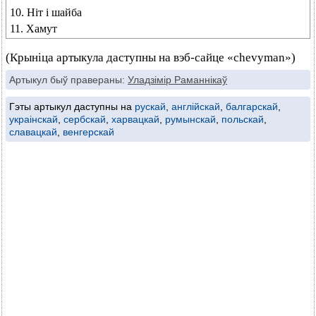
10. Ніт і шайба
11. Хамут
(Крыніца артыкула даступны на вэб-сайце «chevyman»)
Артыкул быў правераны:
Уладзімір Раманнікаў
Гэты артыкул даступны на
рускай
,
англійскай
,
балгарскай
,
украінскай
,
сербскай
,
харвацкай
,
румынскай
,
польскай
,
славацкай
,
венгерскай