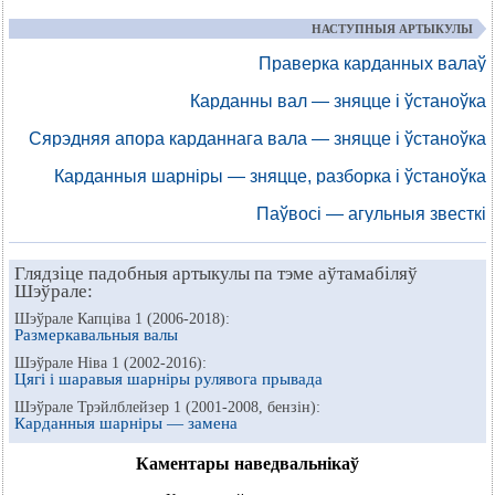
НАСТУПНЫЯ АРТЫКУЛЫ
Праверка карданных валаў
Карданны вал — зняцце і ўстаноўка
Сярэдняя апора карданнага вала — зняцце і ўстаноўка
Карданныя шарніры — зняцце, разборка і ўстаноўка
Паўвосі — агульныя звесткі
Глядзіце падобныя артыкулы па тэме аўтамабіляў
Шэўрале:
Шэўрале Капціва 1 (2006-2018):
Размеркавальныя валы
Шэўрале Ніва 1 (2002-2016):
Цягі і шаравыя шарніры рулявога прывада
Шэўрале Трэйлблейзер 1 (2001-2008, бензін):
Карданныя шарніры — замена
Каментары наведвальнікаў