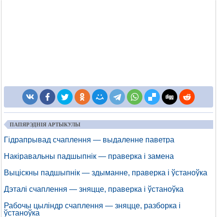
ПАПЯРЭДНІЯ АРТЫКУЛЫ
Гідрапрывад счаплення — выдаленне паветра
Накіравальны падшыпнік — праверка і замена
Выціскны падшыпнік — здыманне, праверка і ўстаноўка
Дэталі счаплення — зняцце, праверка і ўстаноўка
Рабочы цыліндр счаплення — зняцце, разборка і
ўстаноўка