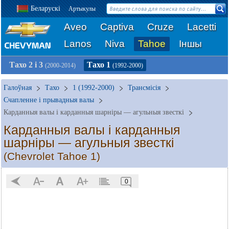
Беларускі
Артыкулы
Aveo
Captiva
Cruze
Lacetti
Lanos
Niva
Tahoe
Іншы
Тахо 2 і 3
Тахо 1
(2000-2014)
(1992-2000)
Галоўная
Тахо
1 (1992-2000)
Трансмісія
Счапленне і прывадныя валы
Карданныя валы і карданныя шарніры — агульныя звесткі
Карданныя валы і карданныя
шарніры — агульныя звесткі
(Chevrolet Tahoe 1)
0