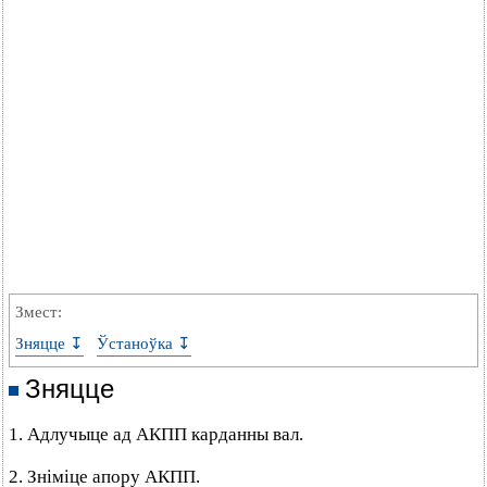
Змест:
Зняцце ↧
Ўстаноўка ↧
Зняцце
1. Адлучыце ад АКПП карданны вал.
2. Зніміце апору АКПП.