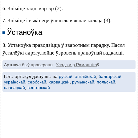
6. Зніміце задні картэр (2).
7. Зніміце і выкінеце ўшчыльняльнае кольца (3).
Ўстаноўка
8. Устаноўка праводзіцца ў зваротным парадку. Пасля
ўсталёўкі адрэгулюйце ўзровень працоўнай вадкасці.
Артыкул быў правераны:
Уладзімір Раманнікаў
Гэты артыкул даступны на
рускай
,
англійскай
,
балгарскай
,
украінскай
,
сербскай
,
харвацкай
,
румынскай
,
польскай
,
славацкай
,
венгерскай