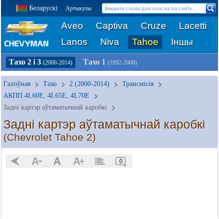
Беларускі
Артыкулы
Aveo
Captiva
Cruze
Lacetti
Lanos
Niva
Tahoe
Іншы
Тахо 2 і 3
Тахо 1
(2000-2014)
(1992-2000)
Галоўная
Тахо
2 (2000-2014)
Трансмісія
АКПП 4L60E, 4L65E, 4L70E
Задні картэр аўтаматычнай каробкі
Задні картэр аўтаматычнай каробкі
(Chevrolet Tahoe 2)
0