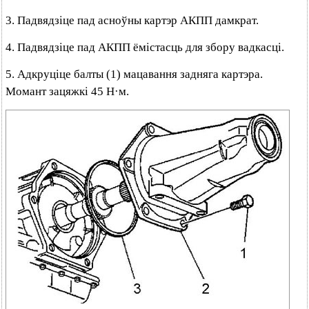
3. Падвядзіце пад асноўны картэр АКПП дамкрат.
4. Падвядзіце пад АКПП ёмістасць для збору вадкасці.
5. Адкруціце балты (1) мацавання задняга картэра.
Момант зацяжкі 45 Н·м.