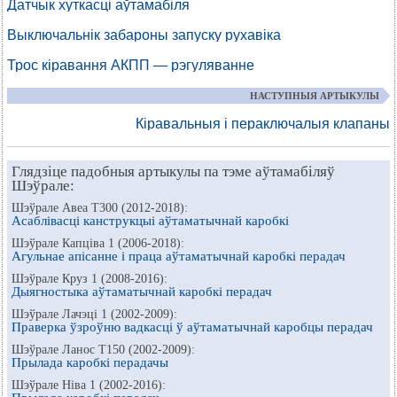
Датчык хуткасці аўтамабіля
Выключальнік забароны запуску рухавіка
Трос кіравання АКПП — рэгуляванне
НАСТУПНЫЯ АРТЫКУЛЫ
Кіравальныя і пераключалыя клапаны
Глядзіце падобныя артыкулы па тэме аўтамабіляў
Шэўрале:
Шэўрале Авеа Т300 (2012-2018):
Асаблівасці канструкцыі аўтаматычнай каробкі
Шэўрале Капціва 1 (2006-2018):
Агульнае апісанне і праца аўтаматычнай каробкі перадач
Шэўрале Круз 1 (2008-2016):
Дыягностыка аўтаматычнай каробкі перадач
Шэўрале Лачэці 1 (2002-2009):
Праверка ўзроўню вадкасці ў аўтаматычнай каробцы перадач
Шэўрале Ланос Т150 (2002-2009):
Прылада каробкі перадачы
Шэўрале Ніва 1 (2002-2016):