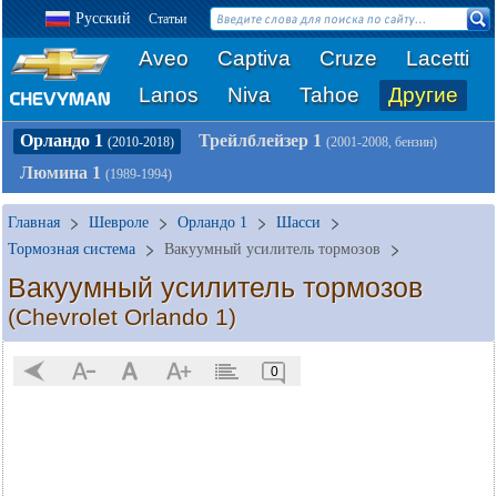
Русский
Статьи
Aveo
Captiva
Cruze
Lacetti
Lanos
Niva
Tahoe
Другие
Орландо 1
Трейлблейзер 1
(2010-2018)
(2001-2008, бензин)
Люмина 1
(1989-1994)
Главная
Шевроле
Орландо 1
Шасси
Тормозная система
Вакуумный усилитель тормозов
Вакуумный усилитель тормозов
(Chevrolet Orlando 1)
0