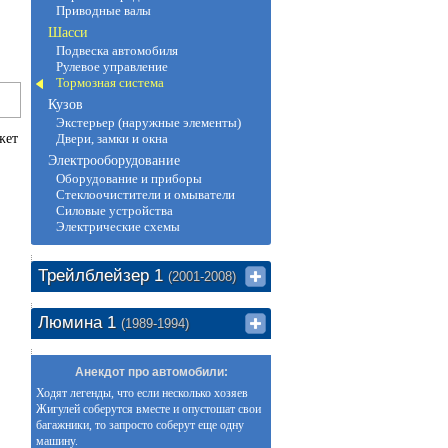
Приводные валы
Шасси
Подвеска автомобиля
Рулевое управление
Тормозная система
Кузов
Экстерьер (наружные элементы)
жет
Двери, замки и окна
Электрооборудование
Оборудование и приборы
Стеклоочистители и омыватели
Силовые устройства
Электрические схемы
Трейлблейзер 1
(2001-2008)
Люмина 1
(1989-1994)
Анекдот про автомобили:
Ходят легенды, что если несколько хозяев
Жигулей соберутся вместе и опустошат свои
багажники, то запросто соберут еще одну
машину.