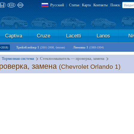
Русский
|
|
|
|
Статьи
Карта
Контакты
Поиск:
Captiva
Cruze
Lacetti
Lanos
Ni
Трейлблейзер 1
Люмина 1
0-2018)
(2001-2008, бензин)
(1989-1994)
Тормозная система
Стеклоомыватель — проверка, замена
роверка, замена
(Chevrolet Orlando 1)