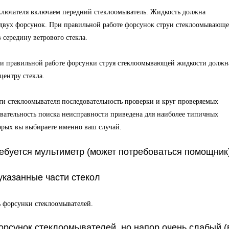
ключателя включаем передний стеклоомыватель. Жидкость должна
 двух форсунок. При правильной работе форсунок струи стеклоомывающ
середину ветрового стекла.
ри правильной работе форсунки струя стеклоомывающей жидкости должн
центру стекла.
ти стеклоомывателя последовательность проверки и круг проверяемых
овательность поиска неисправности приведена для наиболее типичных
орых вы выбираете именно ваш случай.
ебуется мультиметр (может потребоваться помощник
указанные части стекол
ь форсунки стеклоомывателей.
орсунок стеклоомывателей, но напор очень слабый (