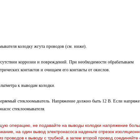
мывателя колодку жгута проводов (см. ниже).
отсутствии коррозии и повреждений. При необходимости обрабатываем
трических контактов и очищаем его контакты от окислов.
льтметра к выводам колодки.
еряемый стеклоомыватель. Напряжение должно быть 12 В. Если напряж
ронасос стеклоомывателя.
ую операцию, не подавайте на выводы колодки напряжение боль
ыкание, на один вывод электронасоса наденьте отрезок изоляцион
з проводов к выводу с трубкой, а затем второй провод соединяйте 