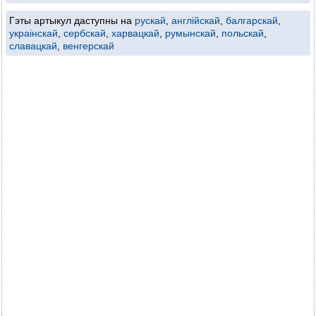
Гэты артыкул даступны на
рускай
,
англійскай
,
балгарскай
,
украінскай
,
сербскай
,
харвацкай
,
румынскай
,
польскай
,
славацкай
,
венгерскай