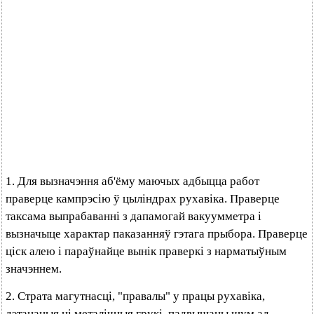
1. Для вызначэння аб'ёму маючых адбыцца работ
праверце кампрэсію ў цыліндрах рухавіка. Праверце
таксама выпрабаванні з дапамогай вакуумметра і
вызначыце характар паказанняў гэтага прыбора. Праверце
ціск алею і параўнайце вынік праверкі з нарматыўным
значэннем.
2. Страта магутнасці, "правалы" у працы рухавіка,
дэтанацыя ці металічныя грукі, падвышаны шум ад