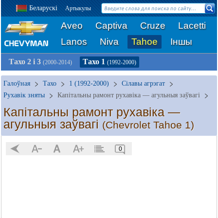
Беларускі
Артыкулы
Aveo
Captiva
Cruze
Lacetti
Lanos
Niva
Tahoe
Іншы
Тахо 2 і 3
Тахо 1
(2000-2014)
(1992-2000)
Галоўная
Тахо
1 (1992-2000)
Сілавы агрэгат
Рухавік зняты
Капітальны рамонт рухавіка — агульныя заўвагі
Капітальны рамонт рухавіка —
агульныя заўвагі
(Chevrolet Tahoe 1)
0