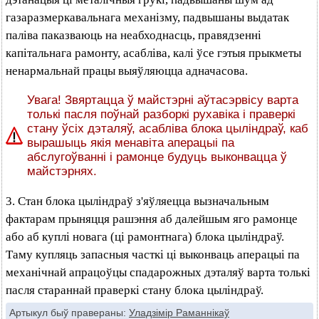
газаразмеркавальнага механізму, падвышаны выдатак
паліва паказваюць на неабходнасць, правядзенні
капітальнага рамонту, асабліва, калі ўсе гэтыя прыкметы
ненармальнай працы выяўляюцца адначасова.
Увага! Звяртацца ў майстэрні аўтасэрвісу варта
толькі пасля поўнай разборкі рухавіка і праверкі
стану ўсіх дэталяў, асабліва блока цыліндраў, каб
вырашыць якія менавіта аперацыі па
абслугоўванні і рамонце будуць выконвацца ў
майстэрнях.
3. Стан блока цыліндраў з'яўляецца вызначальным
фактарам прыняцця рашэння аб далейшым яго рамонце
або аб куплі новага (ці рамонтнага) блока цыліндраў.
Таму купляць запасныя часткі ці выконваць аперацыі па
механічнай апрацоўцы спадарожных дэталяў варта толькі
пасля стараннай праверкі стану блока цыліндраў.
Артыкул быў правераны:
Уладзімір Раманнікаў