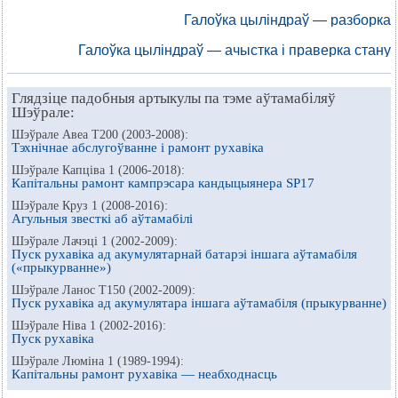
Галоўка цыліндраў — разборка
Галоўка цыліндраў — ачыстка і праверка стану
Глядзіце падобныя артыкулы па тэме аўтамабіляў
Шэўрале:
Шэўрале Авеа Т200 (2003-2008):
Тэхнічнае абслугоўванне і рамонт рухавіка
Шэўрале Капціва 1 (2006-2018):
Капітальны рамонт кампрэсара кандыцыянера SP17
Шэўрале Круз 1 (2008-2016):
Агульныя звесткі аб аўтамабілі
Шэўрале Лачэці 1 (2002-2009):
Пуск рухавіка ад акумулятарнай батарэі іншага аўтамабіля
(«прыкурванне»)
Шэўрале Ланос Т150 (2002-2009):
Пуск рухавіка ад акумулятара іншага аўтамабіля (прыкурванне)
Шэўрале Ніва 1 (2002-2016):
Пуск рухавіка
Шэўрале Люміна 1 (1989-1994):
Капітальны рамонт рухавіка — неабходнасць