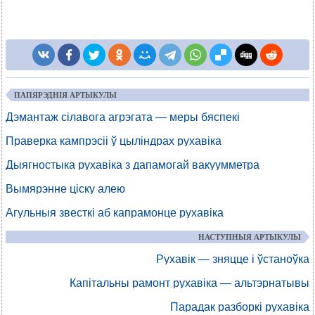
ПАПЯРЭДНІЯ АРТЫКУЛЫ
Дэмантаж сілавога агрэгата — меры бяспекі
Праверка кампрэсіі ў цыліндрах рухавіка
Дыягностыка рухавіка з дапамогай вакуумметра
Вымярэнне ціску алею
Агульныя звесткі аб капрамонце рухавіка
НАСТУПНЫЯ АРТЫКУЛЫ
Рухавік — зняцце і ўстаноўка
Капітальны рамонт рухавіка — альтэрнатывы
Парадак разборкі рухавіка