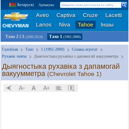
Беларускі
Артыкулы
Aveo
Captiva
Cruze
Lacetti
Lanos
Niva
Tahoe
Іншы
Тахо 2 і 3
Тахо 1
(2000-2014)
(1992-2000)
Галоўная
Тахо
1 (1992-2000)
Сілавы агрэгат
Рухавік зняты
Дыягностыка рухавіка з дапамогай вакуумметра
Дыягностыка рухавіка з дапамогай
вакуумметра
(Chevrolet Tahoe 1)
0