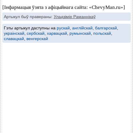
[Інфармацыя ўзята з афіцыйнага сайта: «ChevyMan.ru»]
Артыкул быў правераны:
Уладзімір Раманнікаў
Гэты артыкул даступны на
рускай
,
англійскай
,
балгарскай
,
украінскай
,
сербскай
,
харвацкай
,
румынскай
,
польскай
,
славацкай
,
венгерскай