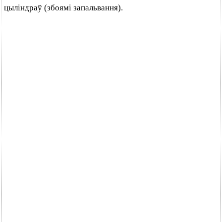
цыліндраў (збоямі запальвання).