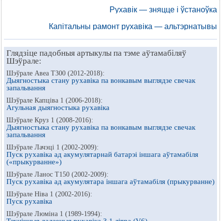
Рухавік — зняцце і ўстаноўка
Капітальны рамонт рухавіка — альтэрнатывы
Глядзіце падобныя артыкулы па тэме аўтамабіляў
Шэўрале:
Шэўрале Авеа Т300 (2012-2018):
Дыягностыка стану рухавіка па вонкавым выглядзе свечак
запальвання
Шэўрале Капціва 1 (2006-2018):
Агульная дыягностыка рухавіка
Шэўрале Круз 1 (2008-2016):
Дыягностыка стану рухавіка па вонкавым выглядзе свечак
запальвання
Шэўрале Лачэці 1 (2002-2009):
Пуск рухавіка ад акумулятарнай батарэі іншага аўтамабіля
(«прыкурванне»)
Шэўрале Ланос Т150 (2002-2009):
Пуск рухавіка ад акумулятара іншага аўтамабіля (прыкурванне)
Шэўрале Ніва 1 (2002-2016):
Пуск рухавіка
Шэўрале Люміна 1 (1989-1994):