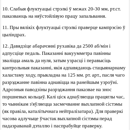
10. Слабыя флуктуацыі стрэлкі ў межах 20-30 мм, рт.ст.
паказваюць на няўстойлівую працу запальвання.
11. Пры вялікіх флуктуацыі стрэлкі праверце кампрэсію ў
цыліндрах.
12. Давядзіце абарачэнні рухавіка да 2500 аб/мін і
адпусціце педаль. Паказанні вакуумметра павінны
зваліцца амаль да нуля, затым узрасці і перавысіць
кантрольныя паказанні, якія адпавядаюць стацыянарнаму
халастаму ходу, прыкладна на 125 мм. рт. арт., пасля чаго
разрэджанне павінна аднавіцца на ранейшым узроўні.
Адрозныя паводзіны разрэджання паказвае на знос
поршневых кольцаў. Калі ціск аднаўляецца працяглы час,
то чыннікам з'яўляецца засмечванне выхлапной сістэмы
(як правіла, каталітычнага нейтралізатара). Для праверкі
часова адлучыце ўчастак выхлапной сістэмы перад
падазраванай дэталлю і паспрабуйце праверку.