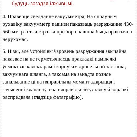
будуць загадзя ілжывымі.
4. Праверце сведчанне вакуумметра, На спраўным
рухавіку вакуумметр павінен паказваць разрэджанне 430-
560 мм. рт.ст., а стрэлка прыбора павінна быць практычна
нерухомая.
5. Нізкі, але ўстойлівы ўзровень разрэджання звычайна
паказвае на не герметычнасць пракладкі паміж які
ўсмоктвае калектарам і корпусам дросельнай засланкі,
вакуумнага шланга, а таксама на занадта позняе
запальванне ці на няправільны момант адкрыцця і
зачыненні клапанаў з-за няправільнай усталёўкі зорачкі
распредвала (глядзіце фатаграфію).