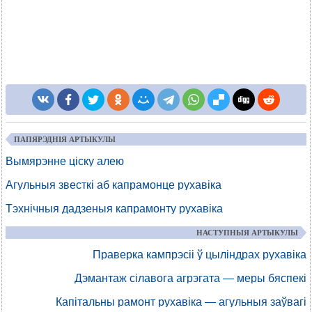
ПАПЯРЭДНІЯ АРТЫКУЛЫ
Вымярэнне ціску алею
Агульныя звесткі аб капрамонце рухавіка
Тэхнічныя дадзеныя капрамонту рухавіка
НАСТУПНЫЯ АРТЫКУЛЫ
Праверка кампрэсіі ў цыліндрах рухавіка
Дэмантаж сілавога агрэгата — меры бяспекі
Капітальны рамонт рухавіка — агульныя заўвагі