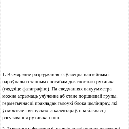
1. Вымярэнне разрэджання з'яўляецца надзейным і
параўнальна танным спосабам дыягностыкі рухавіка
(глядзіце фатаграфію). Па сведчаннях вакуумметра
можна атрымаць уяўленне аб стане поршневай групы,
герметычнасці пракладак галоўкі блока цыліндраў, які
ўсмоктвае і выпускнога калектараў, правільнасці
рэгулявання рухавіка і інш.
2. Зыходнымі фактарамі, па якіх аналізуюцца паказанні