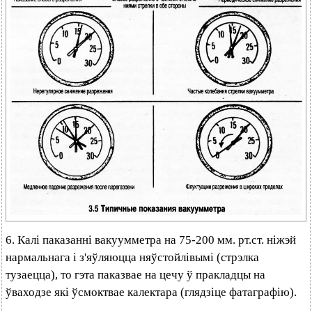
6. Калі паказанні вакуумметра на 75-200 мм. рт.ст. ніжэй
нармальнага і з'яўляюцца няўстойлівымі (стрэлка
тузаецца), то гэта паказвае на цечу ў пракладцы на
ўваходзе які ўсмоктвае калектара (глядзіце фатаграфію).