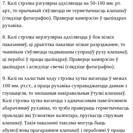
7. Калі стрэлка рэгулярна адхіляецца на 50-100 мм. рт.
арт., то прычынай з'яўляецца не герметычнасць клапанаў
(глядзіце фатаграфію). Праверце кампрэсію ў цыліндрах
рухавіка.
8. Калі стрэлка нерэгулярна адхіляецца ў бок нізкіх
паказанняў, ці дрыготка паказвае нізкае разрэджанне, то
чыннікам з'яўляецца падвышаны супраціў руху клапанаў,
ці перабоі ў працы цыліндраў. Праверце кампрэсію ў
цыліндрах і агледзіце свечкі (глядзіце фатаграфію).
9. Калі на халастым ходу стрэлка хутка вагаецца ў межах
100 мм. рт.ст., а праца рухавіка суправаджаецца дымам з
глушыцеля, то зношаныя накіравальныя ўтулкі клапанаў.
Калі стрэлка хутка вагаецца з адначасовым павелічэннем
абарачэнняў рухавіка, то трэба праверыць герметычнасць
пракладкі які ўсмоктвае калектара, пругкасць спружын
клапанаў. Такія паказанні таксама могуць быць
абумоўлены прагараннем клапанаў і перабоямі ў працы