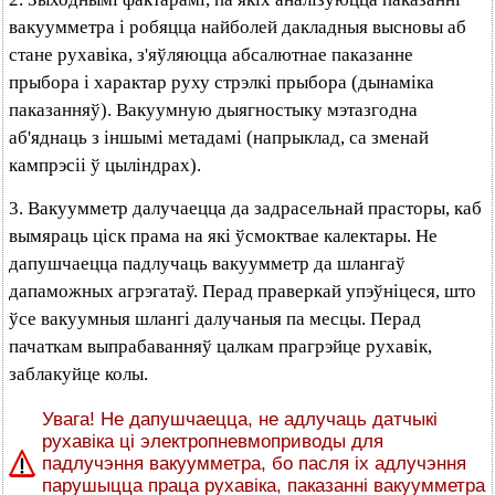
вакуумметра і робяцца найболей дакладныя высновы аб
стане рухавіка, з'яўляюцца абсалютнае паказанне
прыбора і характар руху стрэлкі прыбора (дынаміка
паказанняў). Вакуумную дыягностыку мэтазгодна
аб'яднаць з іншымі метадамі (напрыклад, са зменай
кампрэсіі ў цыліндрах).
3. Вакуумметр далучаецца да задрасельнай прасторы, каб
вымяраць ціск прама на які ўсмоктвае калектары. Не
дапушчаецца падлучаць вакуумметр да шлангаў
дапаможных агрэгатаў. Перад праверкай упэўніцеся, што
ўсе вакуумныя шлангі далучаныя па месцы. Перад
пачаткам выпрабаванняў цалкам прагрэйце рухавік,
заблакуйце колы.
Увага! Не дапушчаецца, не адлучаць датчыкі
рухавіка ці электропневмоприводы для
падлучэння вакуумметра, бо пасля іх адлучэння
парушыцца праца рухавіка, паказанні вакуумметра