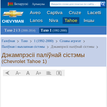
Беларускі
Артыкулы
Aveo
Captiva
Cruze
Lacetti
Lanos
Niva
Tahoe
Іншы
Тахо 2 і 3
Тахо 1
(2000-2014)
(1992-2000)
Галоўная
Тахо
1 (1992-2000)
Сілавы агрэгат
Паліўная і выхлапная сістэмы
Дэкампрэсіі паліўнай сістэмы
Дэкампрэсіі паліўнай сістэмы
(Chevrolet Tahoe 1)
0