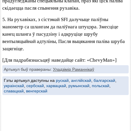
прадугледжаны спецыяльны клапан, праз які ціск паліва
скідаецца пасля спынення рухавіка.
5. На рухавіках, з сістэмай SFI далучыце паліўны
манометр са шлангам да паліўнага штуцэра. Змесціце
канец шланга ў пасудзіну і адкруціце шрубу
вентыляцыйнай адтуліны, Пасля выцякання паліва шруба
зацягніце.
[Для падрабязнасьцяў наведайце сайт: «ChevyMan»]
Артыкул быў правераны:
Уладзімір Раманнікаў
Гэты артыкул даступны на
рускай
,
англійскай
,
балгарскай
,
украінскай
,
сербскай
,
харвацкай
,
румынскай
,
польскай
,
славацкай
,
венгерскай