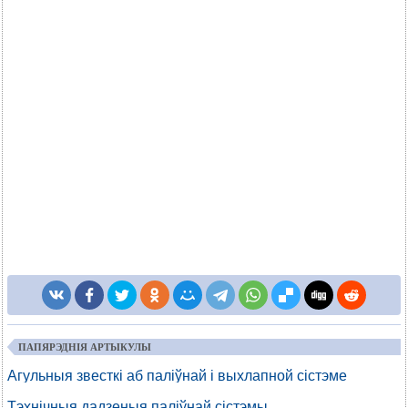
ПАПЯРЭДНІЯ АРТЫКУЛЫ
Агульныя звесткі аб паліўнай і выхлапной сістэме
Тэхнічныя дадзеныя паліўнай сістэмы