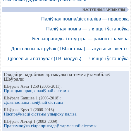
НАСТУПНЫЯ АРТЫКУЛЫ
Паліўная помпа/ціск паліва — праверка
Паліўная помпа — зняцце і ўстаноўка
Бензаправоды і штуцэра — рамонт і замена
Дросельны патрубак (TBI-сістэма) — агульныя звесткі
Дросельны патрубак (TBI-модуль) — зняцце і ўстаноўка
Глядзіце падобныя артыкулы па тэме аўтамабіляў
Шэўрале:
Шэўрале Авеа Т250 (2006-2011):
Прынцып працы паліўнай сістэмы
Шэўрале Капціва 1 (2006-2018):
Дыягностыка паліўнай сістэмы
Шэўрале Круз 1 (2008-2016):
Няспраўнасці сістэмы ўпырску паліва
Шэўрале Лачэці 1 (2002-2009):
Прапампоўка гідрапрывадаў тармазной сістэмы