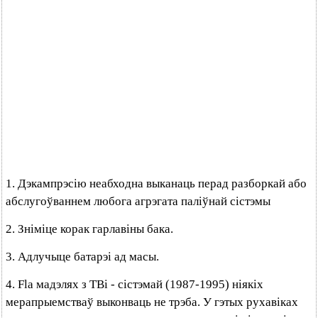
1. Дэкампрэсію неабходна выканаць перад разборкай або
абслугоўваннем любога агрэгата паліўнай сістэмы
2. Зніміце корак гарлавіны бака.
3. Адлучыце батарэі ад масы.
4. Fla мадэлях з TBi - сістэмай (1987-1995) ніякіх
мерапрыемстваў выконваць не трэба. У гэтых рухавіках