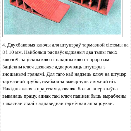
4. Двухбаковыя ключы для штуцэраў тармазной сістэмы на
8 і 10 мм. Найбольш распаўсюджаныя два тыпы такіх
ключоў: заціскны ключ і накідны ключ з прарэзам.
Заціскны ключ дазваляе адварочваць штуцэры з
зношанымі гранямі. Для таго каб надзець ключ на штуцэр
тармазной трубкі, неабходна вывярнуць стяжной ніт.
Накідны ключ з прарэзам дазваляе больш аператыўна
выканаць працу, аднак такі ключ павінен быць выраблены
з якаснай сталі з адпаведнай тэрмічнай апрацоўкай.