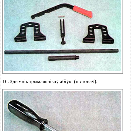
16. Здымнік трымальнікаў абіўкі (пістонаў).