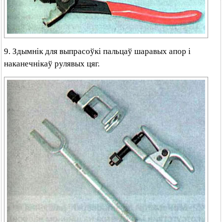
9. Здымнік для выпрасоўкі пальцаў шаравых апор і
наканечнікаў рулявых цяг.