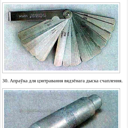
30. Апраўка для цэнтравання вядзёнага дыска счаплення.