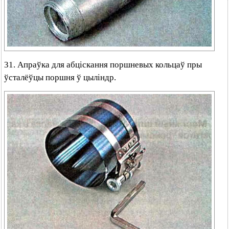
31. Апраўка для абціскання поршневых кольцаў пры
ўсталёўцы поршня ў цыліндр.