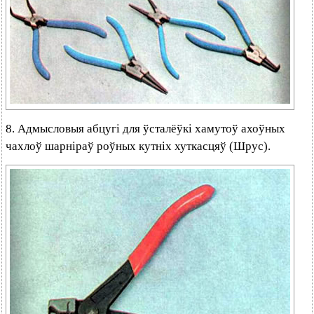
8. Адмысловыя абцугі для ўсталёўкі хамутоў ахоўных
чахлоў шарніраў роўных кутніх хуткасцяў (Шрус).