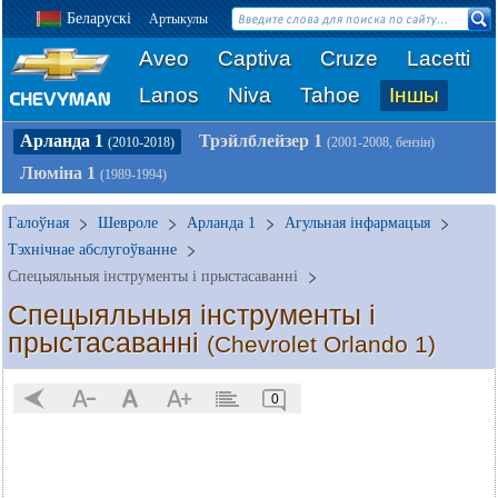
Беларускі
Артыкулы
Aveo
Captiva
Cruze
Lacetti
Lanos
Niva
Tahoe
Іншы
Арланда 1
Трэйлблейзер 1
(2010-2018)
(2001-2008, бензін)
Люміна 1
(1989-1994)
Галоўная
Шевроле
Арланда 1
Агульная інфармацыя
Тэхнічнае абслугоўванне
Спецыяльныя інструменты і прыстасаванні
Спецыяльныя інструменты і
прыстасаванні
(Chevrolet Orlando 1)
0