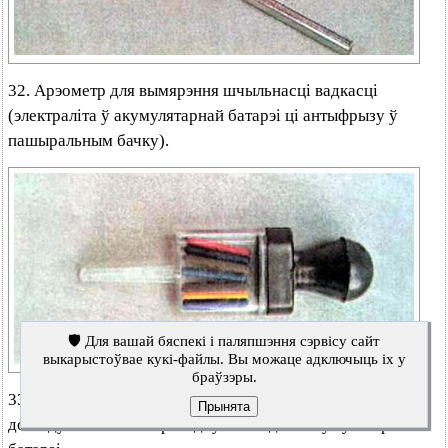
32. Арэометр для вымярэння шчыльнасці вадкасці
(электраліта ў акумулятарнай батарэі ці антыфрызу ў
пашыральным бачку).
🛡️ Для вашай бяспекі і паляпшэння сэрвісу сайт
выкарыстоўвае кукі-файлы. Вы можаце адключыць іх у
браўзэры.
33. Спецыяльная прынада з металічнымі шчоткамі для
Прынята
догляду за клемамі правадоў і вывадамі акумулятарнай