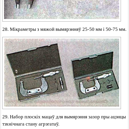
28. Мікраметры з мяжой вымярэнняў 25-50 мм і 50-75 мм.
29. Набор плоскіх мацаў для вымярэння зазор пры ацэнцы
тэхнічнага стану агрэгатаў.