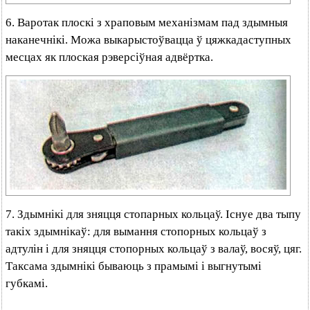
6. Варотак плоскі з храповым механізмам пад здымныя
наканечнікі. Можа выкарыстоўвацца ў цяжкадаступных
месцах як плоская рэверсіўная адвёртка.
7. Здымнікі для зняцця стопарных кольцаў. Існуе два тыпу
такіх здымнікаў: для вымання стопорных кольцаў з
адтулін і для зняцця стопорных кольцаў з валаў, восяў, цяг.
Таксама здымнікі бываюць з прамымі і выгнутымі
губкамі.