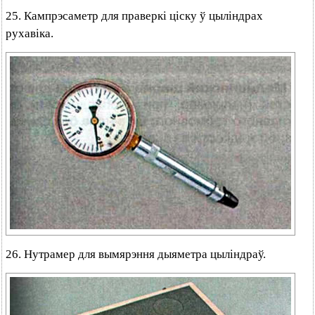
25. Кампрэсаметр для праверкі ціску ў цыліндрах
рухавіка.
26. Нутрамер для вымярэння дыяметра цыліндраў.