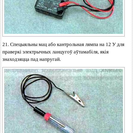
21. Спецыяльны мац або кантрольная лямпа на 12 У для
праверкі электрычных ланцугоў аўтамабіля, якія
знаходзяцца пад напругай.