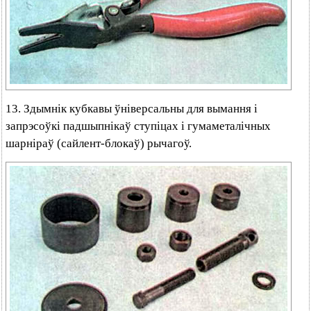
13. Здымнік кубкавы ўніверсальны для вымання і
запрэсоўкі падшыпнікаў ступіцах і гумаметалічных
шарніраў (сайлент-блокаў) рычагоў.