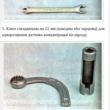
5. Ключ спецыяльны на 22 мм (накідны або тарцовы) для
адварочвання датчыка канцэнтрацыі кіслароду.