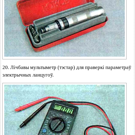
20. Лічбавы мультыметр (тэстар) для праверкі параметраў
электрычных ланцугоў.