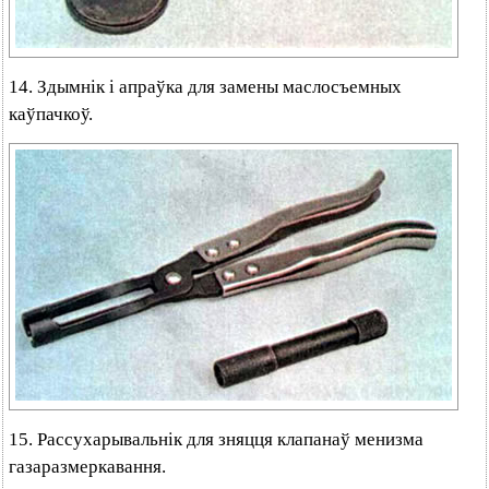
14. Здымнік і апраўка для замены маслосъемных
каўпачкоў.
15. Рассухарывальнік для зняцця клапанаў менизма
газаразмеркавання.