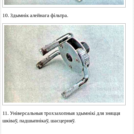
10. Здымнік алейнага фільтра.
11. Універсальныя трохзахопныя здымнікі для зняцця
шківаў, падшыпнікаў, шасцерняў.