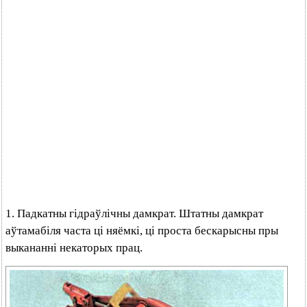
1. Падкатны гідраўлічны дамкрат. Штатны дамкрат
аўтамабіля часта ці няёмкі, ці проста бескарысны пры
выкананні некаторых прац.