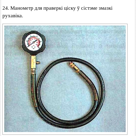
24. Манометр для праверкі ціску ў сістэме змазкі
рухавіка.