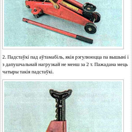
2. Падстаўкі пад аўтамабіль, якія рэгулююцца па вышыні і
з дапушчальнай нагрузкай не менш за 2 т. Пажадана мець
чатыры такія падстаўкі.