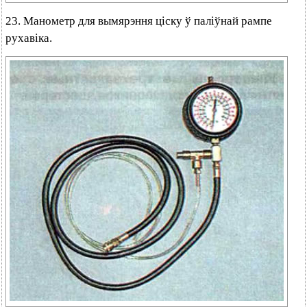
23. Манометр для вымярэння ціску ў паліўнай рампе
рухавіка.