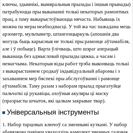
ключы, здымнікі, вымяральныя прылады і іншыя прынады)
патрабуюцца пры выкананні толькі некаторых рамонтных
прац, а таму выкарыстоўваюцца нячаста. Набываць іх
можна па меры неабходнасці. У той жа час пажадана мець
арэометр, мультыметр, штангенцыркуль (апошнія два
могуць быць карысныя не толькі пры рамонце аўтамабіля,
але і ў побыце). Варта ўлічваць, што шэраг аперацый
выканаць без адмысловай прылады цяжка, а часам і
немагчыма. Некаторыя віды работ трэба выконваць толькі
з выкарыстаннем сродкаў індывідуальнай абароны і з
захаваннем мер бяспекі пры абслугоўванні і рамонце
аўтамабіля. Таму разам з наборам прылад прыгатуйце
пальчаткі ці рукавіцы, ахоўныя акуляры ці маску
(празрысты шчыток, які цалкам закрывае твар).
Універсальныя інструменты
1. Набор тарцовых ключоў са зменнымі куткамі. У набор
абавязкова павінен уваходзіць камплект зменных галовак