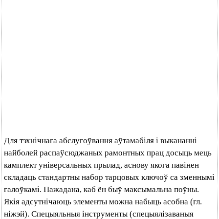
Для тэхнічнага абслугоўвання аўтамабіля і выкананні
найболей распаўсюджаных рамонтных прац досыць мець
камплект універсальных прылад, аснову якога павінен
складаць стандартны набор тарцовых ключоў са зменнымі
галоўкамі. Пажадана, каб ён быў максымальна поўны.
Якія адсутнічаюць элементы можна набыць асобна (гл.
ніжэй). Спецыяльныя інструменты (спецыялізаваныя