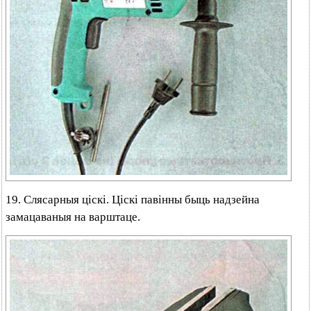
19. Слясарныя ціскі. Ціскі павінны быць надзейна
замацаваныя на варштаце.