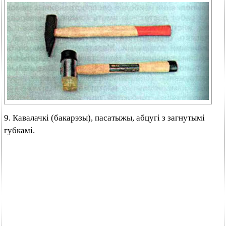
9. Кавалачкі (бакарэзы), пасатыжы, абцугі з загнутымі
губкамі.