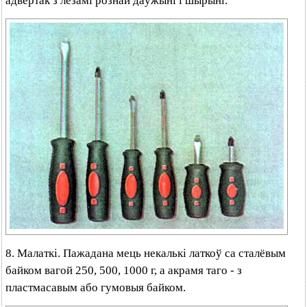
адвёртак з лёзамі рознай даўжыні і шырыні.
8. Малаткі. Пажадана мець некалькі латкоў са сталёвым
байком вагой 250, 500, 1000 г, а акрамя таго - з
пластмасавым або гумовыя байком.