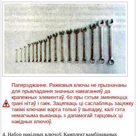
Папярэджанне. Ражковыя ключы не прызначаны
для прыкладання значных намаганняў да
крапежных элементаў, бо пры гэтым змяняюцца
грані нітаў і гаек. Зацягваць ці саслабляць зацяжку
такімі ключамі варта толькі ў выпадку, калі гэта
немагчыма выканаць з дапамогай тарцовых ці
накідных ключоў.
4. Набор накідных ключоў. Камплект камбінаваных