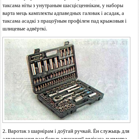
таксама ніты з унутраным шасцісценнікам, у наборы
варта мець камплекты адпаведных галовак і асадак, а
таксама асадкі з працоўным профілем пад крыжовыя і
шлицевые адвёрткі.
2. Варотак з шарнірам і доўгай ручкай. Ён служыць для
адварочвання разьбовых злучэнняў вялікага дыяметра,