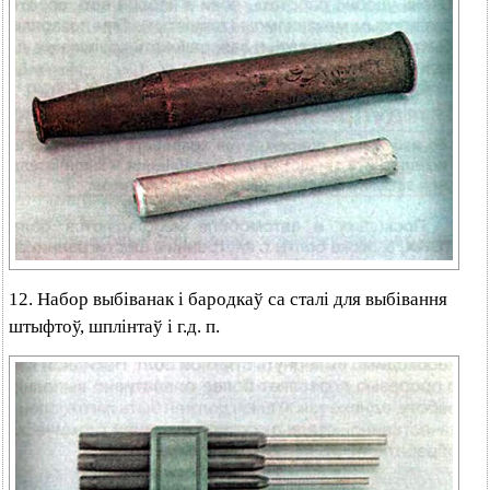
12. Набор выбіванак і бародкаў са сталі для выбівання
штыфтоў, шплінтаў і г.д. п.