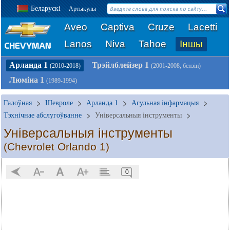
Беларускі
Артыкулы
Aveo
Captiva
Cruze
Lacetti
Lanos
Niva
Tahoe
Іншы
Арланда 1
Трэйлблейзер 1
(2010-2018)
(2001-2008, бензін)
Люміна 1
(1989-1994)
Галоўная
Шевроле
Арланда 1
Агульная інфармацыя
Тэхнічнае абслугоўванне
Універсальныя інструменты
Універсальныя інструменты
(Chevrolet Orlando 1)
0