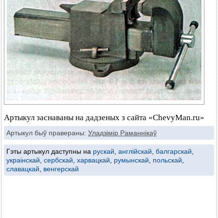
Артыкул заснаваны на дадзеных з сайта «ChevyMan.ru»
Артыкул быў правераны:
Уладзімір Раманнікаў
Гэты артыкул даступны на
рускай
,
англійскай
,
балгарскай
,
украінскай
,
сербскай
,
харвацкай
,
румынскай
,
польскай
,
славацкай
,
венгерскай