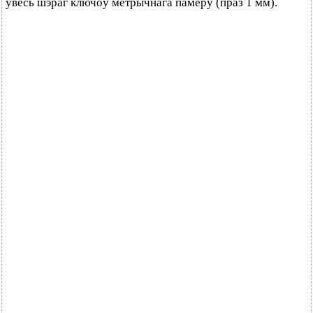
увесь шэраг ключоў метрычнага памеру (праз 1 мм).