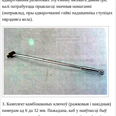
калі патрабуецца прыкласці значныя намаганні
(напрыклад, пры адварочванні гайкі падшыпніка ступіцах
пярэдняга кола).
3. Камплект камбінаваных ключоў (ражковыя і накідныя)
памерам ад 6 да 32 мм. Пажадана, каб у наяўнасці быў