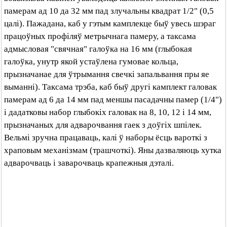
памерам ад 10 да 32 мм пад злучальны квадрат 1/2" (0,5
цалі). Пажадана, каб у гэтым камплекце быў увесь шэраг
працоўных профіляў метрычнага памеру, а таксама
адмысловая "свячная" галоўка на 16 мм (глыбокая
галоўка, унутр якой устаўлена гумовае кольца,
прызначанае для ўтрымання свечкі запальвання пры яе
выманні). Таксама трэба, каб быў другі камплект галовак
памерам ад 6 да 14 мм пад меншы пасадачны памер (1/4")
і дадатковы набор глыбокіх галовак на 8, 10, 12 і 14 мм,
прызначаных для адварочвання гаек з доўгіх шпілек.
Вельмі зручна працаваць, калі ў наборы ёсць вароткі з
храповым механізмам (трашчоткі). Яны дазваляюць хутка
адварочваць і заварочваць крапежныя дэталі.