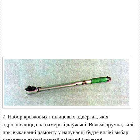
7. Набор крыжовых і шлицевых адвёртак, якія
адрозніваюцца па памеры і даўжыні. Вельмі зручна, калі
пры выкананні рамонту ў наяўнасці будзе вялікі выбар