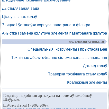
Штодзённае тэхнічнае абслугоўванне
Дыстыляваная вада
Ціск у шынах колаў
Зняцце і ўстаноўка корпуса паветранага фільтра
Ачыстка і замена фільтруе элемента паветранага фільтра
НАСТУПНЫЯ АРТЫКУЛЫ
Спецыяльныя інструменты і прыстасаванні
Тэхнічнае абслугоўванне сістэмы кандыцыянавання
Догляд колаў
Праверка тэхнічнага стану колаў
Крапежныя элементы
Глядзіце падобныя артыкулы па тэме аўтамабіляў
Шэўрале:
Шэўрале Лачэці 1 (2002-2009):