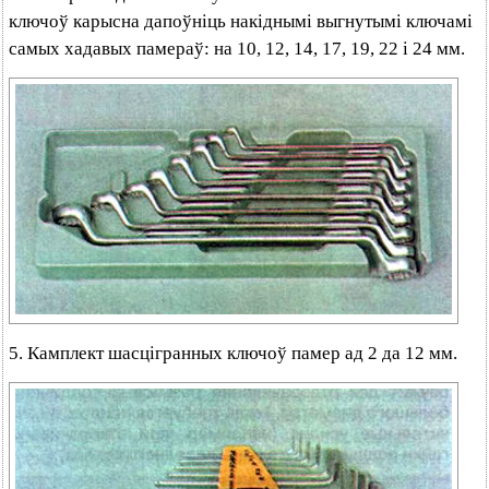
ключоў карысна дапоўніць накіднымі выгнутымі ключамі
самых хадавых памераў: на 10, 12, 14, 17, 19, 22 і 24 мм.
5. Камплект шасцігранных ключоў памер ад 2 да 12 мм.