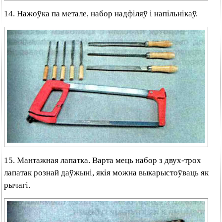
14. Нажоўка па метале, набор надфіляў і напільнікаў.
15. Мантажная лапатка. Варта мець набор з двух-трох
лапатак рознай даўжыні, якія можна выкарыстоўваць як
рычагі.