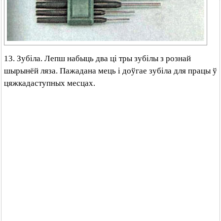
13. Зубіла. Лепш набыць два ці тры зубілы з рознай
шырынёй ляза. Пажадана мець і доўгае зубіла для працы ў
цяжкадаступных месцах.