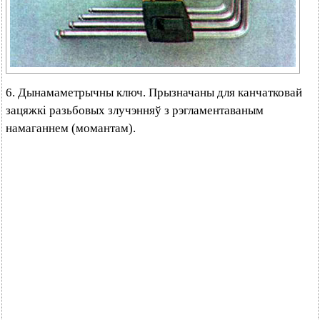
6. Дынамаметрычны ключ. Прызначаны для канчатковай
зацяжкі разьбовых злучэнняў з рэгламентаваным
намаганнем (момантам).