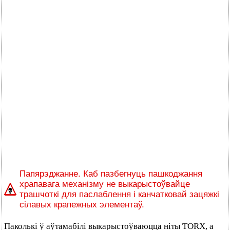
Папярэджанне. Каб пазбегнуць пашкоджання
храпавага механізму не выкарыстоўвайце
трашчоткі для паслаблення і канчатковай зацяжкі
сілавых крапежных элементаў.
Паколькі ў аўтамабілі выкарыстоўваюцца ніты TORX, а