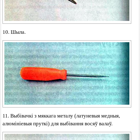
10. Шыла.
11. Выбівачкі з мяккага металу (латуневыя медныя,
алюмініевыя пруткі) для выбівання восяў валаў.