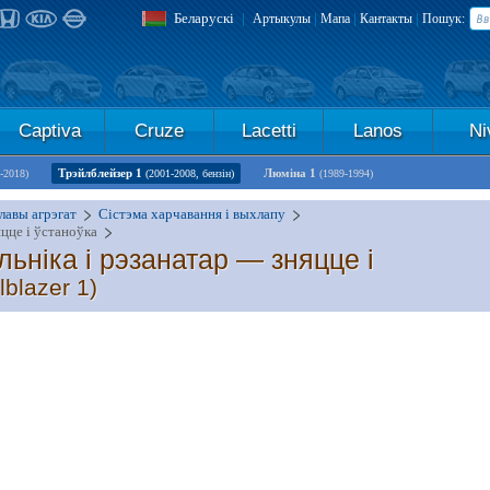
Беларускі
|
|
|
|
Артыкулы
Мапа
Кантакты
Пошук:
Captiva
Cruze
Lacetti
Lanos
Ni
Трэйлблейзер 1
Люміна 1
-2018)
(2001-2008, бензін)
(1989-1994)
лавы агрэгат
Сістэма харчавання і выхлапу
цце і ўстаноўка
ніка і рэзанатар — зняцце і
lblazer 1)