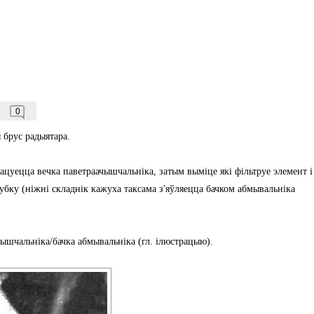
0
 брус радыятара.
ацуецца вечка паветраачышчальніка, затым выміце які фільтруе элемент і
убку (ніжні складнік кажуха таксама з'яўляецца бачком абмывальніка
чышчальніка/бачка абмывальніка (гл. ілюстрацыю).