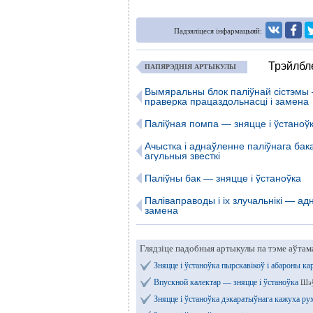
Падзяліцеся інфармацыяй:
Трэйлбле
ПАПЯРЭДНІЯ АРТЫКУЛЫ
Вымяральны блок паліўнай сістэмы
праверка працаздольнасці і замена
Паліўная помпа — зняцце і ўстаноў
Ачыстка і аднаўленне паліўнага бак
агульныя звесткі
Паліўны бак — зняцце і ўстаноўка
Паліваправоды і іх злучальнікі — ад
замена
Глядзіце падобныя артыкулы па тэме аўтам
Зняцце і ўстаноўка пырскавікоў і абароны ка
Впускной калектар — зняцце і ўстаноўка
Шэў
Зняцце і ўстаноўка дэкаратыўнага кажуха ру