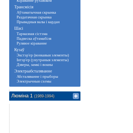
Кіраванне рухавіком
Трансмісія
Аўтаматычная скрынка
Раздатачная скрынка
Прывадныя валы і кардан
Шасі
Тармазная сістэма
Падвеска аўтамабіля
Рулявое кіраванне
Кузаў
Экстэр'ер (вонкавыя элементы)
Інтэр'ер (унутраныя элементы)
Дзверы, замкі і вокны
Электраабсталяванне
Абсталяванне і прыборы
Электрычныя схемы
Люміна 1
(1989-1994)