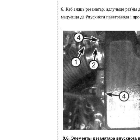
6. Каб зняць рэзанатар, адлучыце раз'ём 
мацуецца да ўпускнога паветравода і дро
9.6. Элементы рэзанатара впускнога 