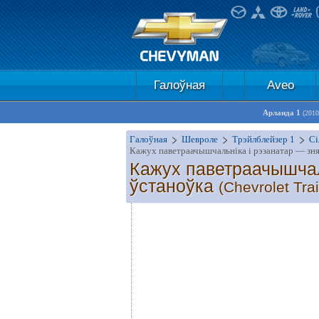
Галоўная
Aveo
Арланда 1
(2010
Галоўная
Шевроле
Трэйлблейзер 1
Сі
Кажух паветраачышчальніка і рэзанатар — зня
Кажух паветраачышчаль
ўстаноўка
(Chevrolet Trai