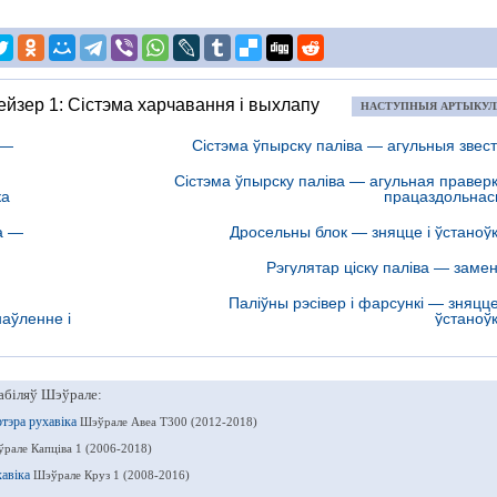
йзер 1: Сістэма харчавання і выхлапу
НАСТУПНЫЯ АРТЫКУ
 —
Сістэма ўпырску паліва — агульныя звест
Сістэма ўпырску паліва — агульная правер
ка
працаздольнас
а —
Дросельны блок — зняцце і ўстаноў
Рэгулятар ціску паліва — заме
Паліўны рэсівер і фарсункі — зняцце
наўленне і
ўстаноў
абіляў Шэўрале:
ртэра рухавіка
Шэўрале Авеа Т300 (2012-2018)
рале Капціва 1 (2006-2018)
хавіка
Шэўрале Круз 1 (2008-2016)