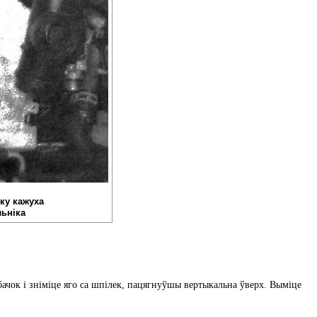
іку кажуха
ьніка
бачок і зніміце яго са шпілек, пацягнуўшы вертыкальна ўверх. Выміце