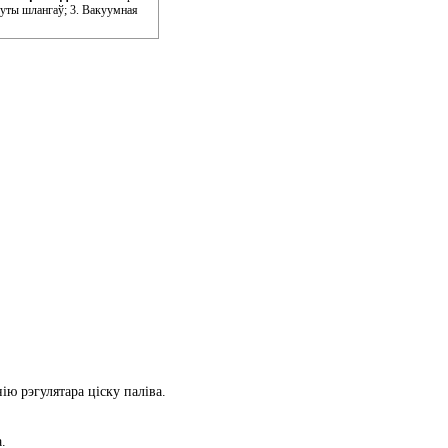
муты шлангаў; 3. Вакуумная
ію рэгулятара ціску паліва.
.