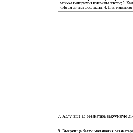
датчыка тэмпературы падаванага паветра; 2. Ха
лінія рэгулятара ціску паліва; 4. Ніты мацавання
7. Адлучыце ад рэзанатара вакуумную лін
8. Выкруціце балты мацавання рэзанатара