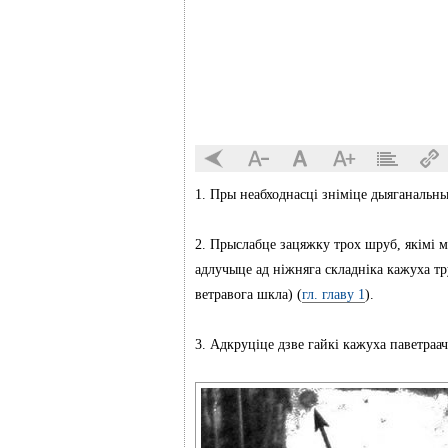
1. Пры неабходнасці зніміце дыяганальны
2. Прыслабце зацяжку трох шруб, якімі м
адлучыце ад ніжняга складніка кажуха тр
ветравога шкла) (
гл. главу 1
).
3. Адкруціце дзве гайкі кажуха паветраа