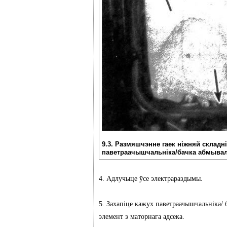
9.3. Размяшчэнне гаек ніжняй складн
паветраачышчальніка/бачка абмывал
4. Адлучыце ўсе электрараздымы.
5. Захапіце кажух паветраачышчальніка/ 
элемент з маторнага адсека.