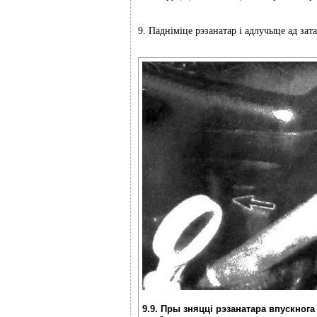
9. Падніміце рэзанатар і адлучыце ад зат
9.9. Пры зняцці рэзанатара впускног