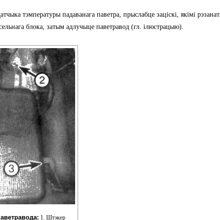
датчыка тэмпературы падаванага паветра, прыслабце заціскі, якімі рэзанат
сельнага блока, затым адлучыце паветравод (гл. ілюстрацыю).
паветравода:
1. Штэкер