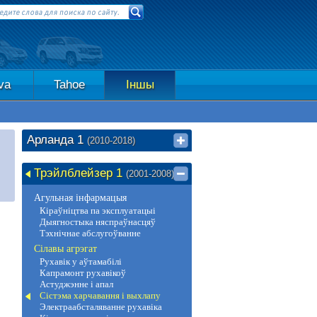
va
Tahoe
Іншы
Арланда 1
(2010-2018)
Трэйлблейзер 1
(2001-2008)
Агульная інфармацыя
Кіраўніцтва па эксплуатацыі
Дыягностыка няспраўнасцяў
Тэхнічнае абслугоўванне
Сілавы агрэгат
Рухавік у аўтамабілі
Капрамонт рухавікоў
Астуджэнне і апал
Сістэма харчавання і выхлапу
Электраабсталяванне рухавіка