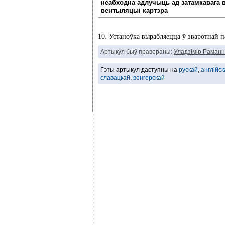
неабходна адлучыць ад затамкавага 
вентыляцыі картэра
10. Устаноўка вырабляецца ў зваротнай п
Артыкул быў правераны:
Уладзімір Раманн
Гэты артыкул даступны на
рускай
,
англійск
славацкай
,
венгерскай