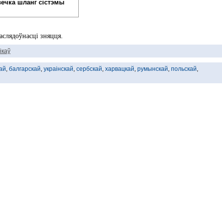
вечка шланг сістэмы
аслядоўнасці зняцця.
ікаў
ай
,
балгарскай
,
украінскай
,
сербскай
,
харвацкай
,
румынскай
,
польскай
,