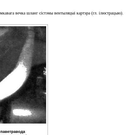
амкавага вечка шланг сістэмы вентыляцыі картэра (гл. ілюстрацыю).
а паветравода