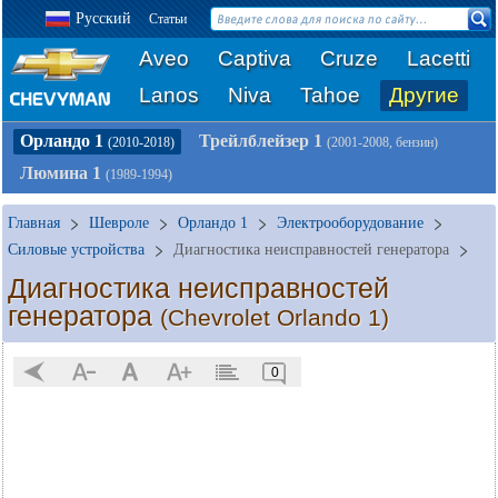
Русский
Статьи
Aveo
Captiva
Cruze
Lacetti
Lanos
Niva
Tahoe
Другие
Орландо 1
Трейлблейзер 1
(2010-2018)
(2001-2008, бензин)
Люмина 1
(1989-1994)
Главная
Шевроле
Орландо 1
Электрооборудование
Силовые устройства
Диагностика неисправностей генератора
Диагностика неисправностей
генератора
(Chevrolet Orlando 1)
0