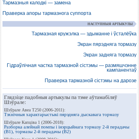
Тармазныя калодкі — замена
Праверка апоры тармазнога суппорта
НАСТУПНЫЯ АРТЫКУЛЫ
Тармазная кружэлка — здыманне і ўсталёўка
Экран пярэдняга тормазу
Экран задняга тормазу
Гідраўлічная частка тармазной сістэмы — размяшчэнне
кампанентаў
Праверка тармазной сістэмы на дарозе
Глядзіце падобныя артыкулы па тэме аўтамабіляў
Шэўрале:
Шэўрале Авеа Т250 (2006-2011):
Тэхнічныя характарыстыкі пярэдняга дыскавага тормазу
Шэўрале Капціва 1 (2006-2018):
Разборка алейнай помпы і інэрцыйнага тормазу 2-й перадачы
(B1), тормазы 2-й перадачы (B2)