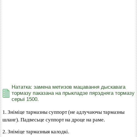
Нататка: замена метизов мацавання дыскавага
тормазу паказана на прыкладзе пярэдняга тормазу
серыі 1500.
1. Зніміце тармазны суппорт (не адлучаючы тармазны
шланг). Падвесьце суппорт на дроце на раме.
2. Зніміце тармазныя калодкі.