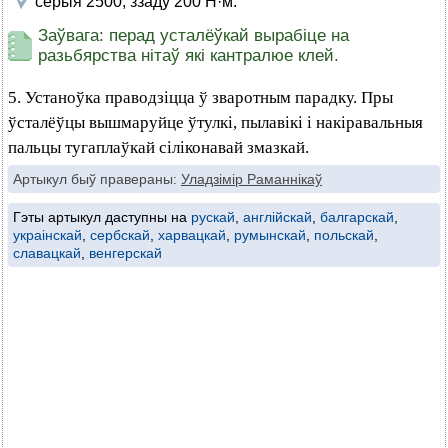
серыя 2500, ззаду 200 Н·м.
Заўвага: перад усталёўкай вырабіце на
разьбярства нітаў які кантралюе клей.
5. Устаноўка праводзіцца ў зваротным парадку. Пры
ўсталёўцы вышмаруйце ўтулкі, пылавікі і накіравальныя
пальцы тугаплаўкай сіліконавай змазкай.
Артыкул быў правераны:
Уладзімір Раманнікаў
Гэты артыкул даступны на
рускай
,
англійскай
,
балгарскай
,
украінскай
,
сербскай
,
харвацкай
,
румынскай
,
польскай
,
славацкай
,
венгерскай