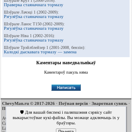
Шэўрале Круз 1 (2008-2016):
Праверка стаяначнага тормазу
Шэўрале Лачэці 1 (2002-2009):
Рэгулёўка стаяначнага тормазу
Шэўрале Ланос Т150 (2002-2009):
Рэгулёўка стаяначнага тормазу
Шэўрале Ніва 1 (2002-2016):
Рэгулёўка стаяначнага тормазу
Шэўрале Трэйлблейзер 1 (2001-2008, бензін):
Калодкі дыскавага тормазу — замена
Каментары наведвальнікаў
Каментароў пакуль няма
ChevyMan.ru © 2017-2026
Поўная версія
Зваротная сувязь
·
·
·
Пошук па сайце
Цікава пачытаць
Мапа сайту
·
·
🛡️ Для вашай бяспекі і паляпшэння сэрвісу сайт
выкарыстоўвае кукі-файлы. Вы можаце адключыць іх у
Aveo
Aveo
Aveo
2003-2008
·
2006-2011
·
2012-2018
·
браўзэры.
Captiva
Cruze
Lacetti
2006-2018
·
2008-2016
·
2002-2009
·
Lanos
Niva
Tahoe
2002-2009
·
2002-2016
·
1992-2000
·
Прынята