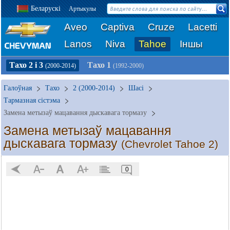
Беларускі
Артыкулы
Aveo
Captiva
Cruze
Lacetti
Lanos
Niva
Tahoe
Іншы
Тахо 2 і 3
Тахо 1
(2000-2014)
(1992-2000)
Галоўная
Тахо
2 (2000-2014)
Шасі
Тармазная сістэма
Замена метызаў мацавання дыскавага тормазу
Замена метызаў мацавання
дыскавага тормазу
(Chevrolet Tahoe 2)
0