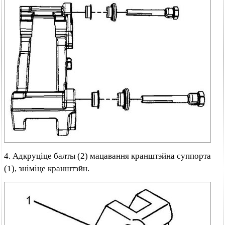
4. Адкруціце балты (2) мацавання кранштэйна суппорта
(1), зніміце кранштэйн.