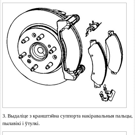
3. Выдаліце з кранштэйна суппорта накіравальныя пальцы,
пылавікі і ўтулкі.