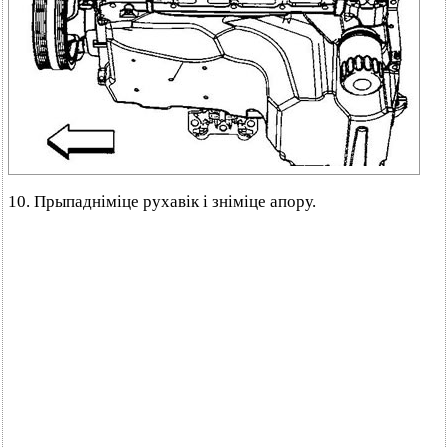
10. Прыпадніміце рухавік і зніміце апору.