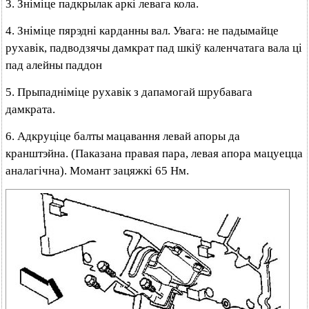
3. Зніміце падкрылак аркі левага кола.
4. Зніміце пярэдні карданны вал. Увага: не падымайце
рухавік, падводзячы дамкрат пад шкіў каленчатага вала ці
пад алейны паддон
5. Прыпадніміце рухавік з дапамогай шрубавага
дамкрата.
6. Адкруціце балты мацавання левай апоры да
кранштэйна. (Паказана правая пара, левая апора мацуецца
аналагічна). Момант зацяжкі 65 Нм.