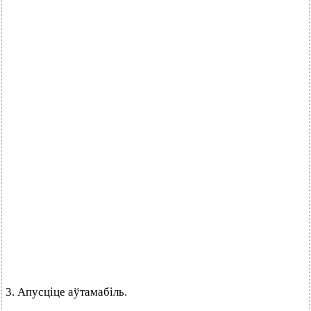
3. Апусціце аўтамабіль.