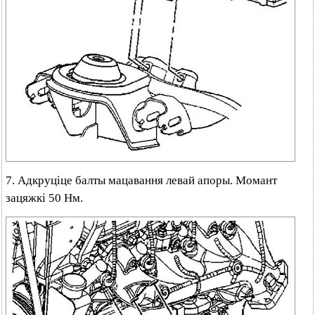
7. Адкруціце балты мацавання левай апоры. Момант
зацяжкі 50 Нм.