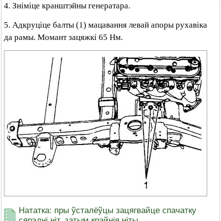
4. Зніміце кранштэйны генератара.
5. Адкруціце балты (1) мацавання левай апоры рухавіка
да рамы. Момант зацяжкі 65 Нм.
Нататка: пры ўсталёўцы зацягвайце спачатку
сярэдні ніт, затым крайнія ніты.