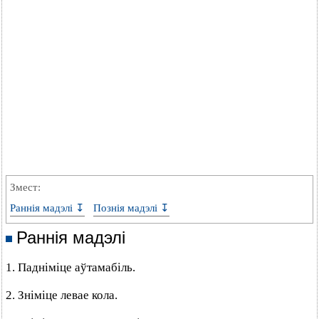
Змест:
Раннія мадэлі ↧
Познія мадэлі ↧
Раннія мадэлі
1. Падніміце аўтамабіль.
2. Зніміце левае кола.