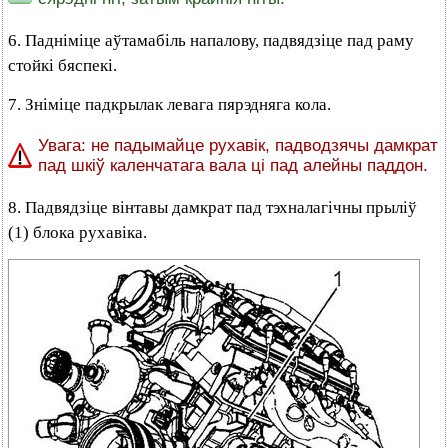
6. Падніміце аўтамабіль напалову, падвядзіце пад раму
стойкі бяспекі.
7. Зніміце падкрылак левага пярэдняга кола.
Увага: не падымайце рухавік, падводзячы дамкрат
пад шкіў каленчатага вала ці пад алейны паддон.
8. Падвядзіце вінтавы дамкрат пад тэхналагічны прыліў
(1) блока рухавіка.