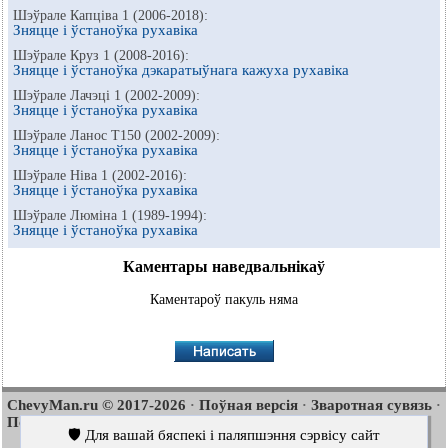
Шэўрале Капціва 1 (2006-2018):
Зняцце і ўстаноўка рухавіка
Шэўрале Круз 1 (2008-2016):
Зняцце і ўстаноўка дэкаратыўнага кажуха рухавіка
Шэўрале Лачэці 1 (2002-2009):
Зняцце і ўстаноўка рухавіка
Шэўрале Ланос Т150 (2002-2009):
Зняцце і ўстаноўка рухавіка
Шэўрале Ніва 1 (2002-2016):
Зняцце і ўстаноўка рухавіка
Шэўрале Люміна 1 (1989-1994):
Зняцце і ўстаноўка рухавіка
Каментары наведвальнікаў
Каментароў пакуль няма
ChevyMan.ru © 2017-2026
Поўная версія
Зваротная сувязь
·
·
·
Пошук па сайце
Цікава пачытаць
Мапа сайту
·
·
🛡️ Для вашай бяспекі і паляпшэння сэрвісу сайт