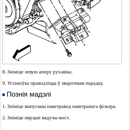
8. Зніміце левую апору рухавіка.
9. Устаноўка праводзіцца ў зваротным парадку.
Познія мадэлі
1. Зніміце выпускны паветравод паветранага фільтра.
2. Зніміце пярэдні вядучы мост.