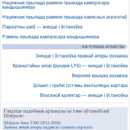
Нацяжная прылада рамяня прывада кампрэсара
кандыцыянера
Нацяжная прылада рамяня прывада навясных агрэгатаў
Паразітны шкіў — зняцце і ўстаноўка
Рэмень прывада кампрэсара кандыцыянера
НАСТУПНЫЯ АРТЫКУЛЫ
Зняцце і ўстаноўка правай апоры рухавіка
Кранштэйны апор (рухавік LY6) — зняцце і ўстаноўка
Верхняя крышка рухавіка
Шлангі і трубкі сістэмы вентыляцыі картэра
Впускной калектар — зняцце і ўстаноўка
Глядзіце падобныя артыкулы па тэме аўтамабіляў
Шэўрале:
Шэўрале Авеа Т300 (2012-2018):
Замена левай апоры падвескі сілавога агрэгата