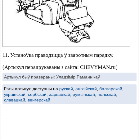
11. Устаноўка праводзіцца ў зваротным парадку.
(Артыкул перадрукаваны з сайта: CHEVYMAN.ru)
Артыкул быў правераны:
Уладзімір Раманнікаў
Гэты артыкул даступны на
рускай
,
англійскай
,
балгарскай
,
украінскай
,
сербскай
,
харвацкай
,
румынскай
,
польскай
,
славацкай
,
венгерскай