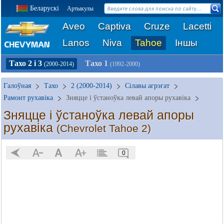
Беларускі
Артыкулы
Aveo
Captiva
Cruze
Lacetti
Lanos
Niva
Tahoe
Іншы
Тахо 2 і 3
Тахо 1
(2000-2014)
(1992-2000)
Галоўная
Тахо
2 (2000-2014)
Сілавы агрэгат
Рамонт рухавіка
Зняцце і ўстаноўка левай апоры рухавіка
Зняцце і ўстаноўка левай апоры
рухавіка
(Chevrolet Tahoe 2)
0