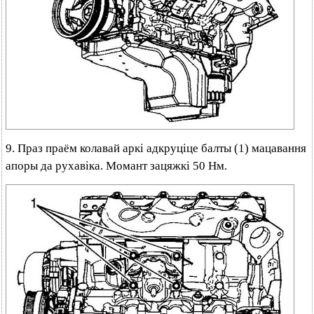
9. Праз праём колавай аркі адкруціце балты (1) мацавання
апоры да рухавіка. Момант зацяжкі 50 Нм.