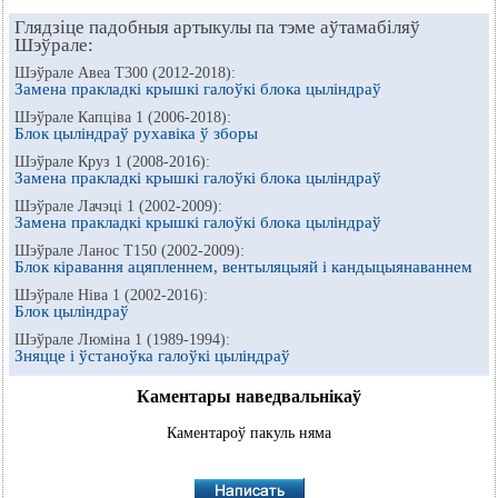
Глядзіце падобныя артыкулы па тэме аўтамабіляў
Шэўрале:
Шэўрале Авеа Т300 (2012-2018):
Замена пракладкі крышкі галоўкі блока цыліндраў
Шэўрале Капціва 1 (2006-2018):
Блок цыліндраў рухавіка ў зборы
Шэўрале Круз 1 (2008-2016):
Замена пракладкі крышкі галоўкі блока цыліндраў
Шэўрале Лачэці 1 (2002-2009):
Замена пракладкі крышкі галоўкі блока цыліндраў
Шэўрале Ланос Т150 (2002-2009):
Блок кіравання ацяпленнем, вентыляцыяй і кандыцыянаваннем
Шэўрале Ніва 1 (2002-2016):
Блок цыліндраў
Шэўрале Люміна 1 (1989-1994):
Зняцце і ўстаноўка галоўкі цыліндраў
Каментары наведвальнікаў
Каментароў пакуль няма