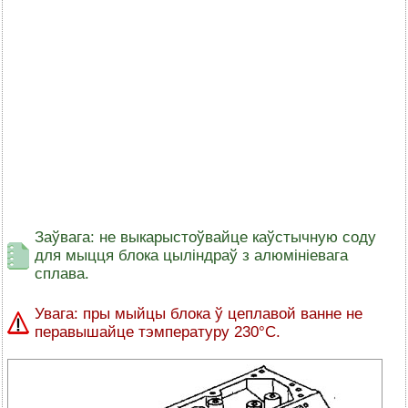
Заўвага: не выкарыстоўвайце каўстычную соду
для мыцця блока цыліндраў з алюмініевага
сплава.
Увага: пры мыйцы блока ў цеплавой ванне не
перавышайце тэмпературу 230°C.