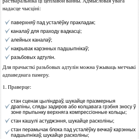
растваральніка ці цеплавой ванны. Адмысловая ўвага
надасце чысціні:
паверхняў пад усталёўку пракладак;
каналаў для праходу вадкасці;
алейных каналаў;
накрывак карэнных падшыпнікаў;
разьбовых адтулін.
Для прачысткі разьбовых адтулін можна ўжываць метчыкі
адпаведнага памеру.
1. Праверце:
стан сценак цыліндраў, шукайце празмерныя
драпіны, сляды задиров або колцавага грэбня зносу ў
зоне прыпынку верхняга компрессіонные кольцы;
стан кашулі астуджэння, шукайце расколіны;
стан перамычак блока пад усталёўку вечкаў карэнных
падшыпнікаў, шукайце расколіны;