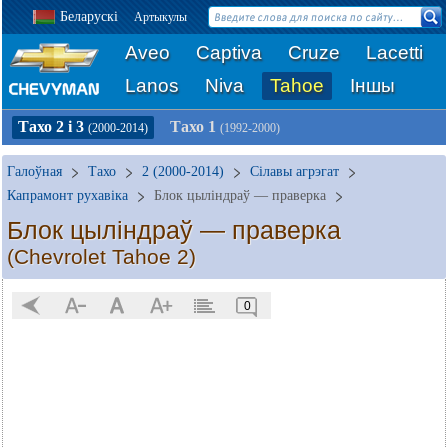
Беларускі
Артыкулы
Aveo
Captiva
Cruze
Lacetti
Lanos
Niva
Tahoe
Іншы
Тахо 2 і 3
Тахо 1
(2000-2014)
(1992-2000)
Галоўная
Тахо
2 (2000-2014)
Сілавы агрэгат
Капрамонт рухавіка
Блок цыліндраў — праверка
Блок цыліндраў — праверка
(Chevrolet Tahoe 2)
0