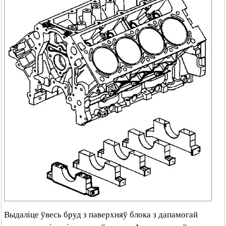
Выдаліце ўвесь бруд з паверхняў блока з дапамогай