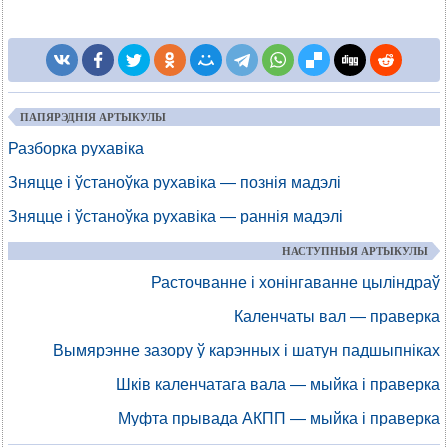
ПАПЯРЭДНІЯ АРТЫКУЛЫ
Разборка рухавіка
Зняцце і ўстаноўка рухавіка — познія мадэлі
Зняцце і ўстаноўка рухавіка — раннія мадэлі
НАСТУПНЫЯ АРТЫКУЛЫ
Расточванне і хонінгаванне цыліндраў
Каленчаты вал — праверка
Вымярэнне зазору ў карэнных і шатун падшыпніках
Шків каленчатага вала — мыйка і праверка
Муфта прывада АКПП — мыйка і праверка