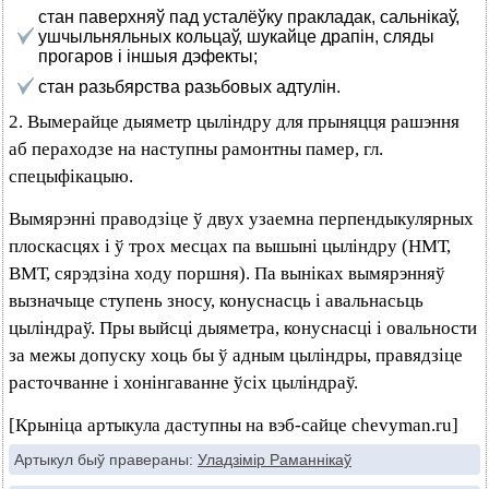
стан паверхняў пад усталёўку пракладак, сальнікаў,
ушчыльняльных кольцаў, шукайце драпін, сляды
прогаров і іншыя дэфекты;
стан разьбярства разьбовых адтулін.
2. Вымерайце дыяметр цыліндру для прыняцця рашэння
аб пераходзе на наступны рамонтны памер, гл.
спецыфікацыю.
Вымярэнні праводзіце ў двух узаемна перпендыкулярных
плоскасцях і ў трох месцах па вышыні цыліндру (НМТ,
ВМТ, сярэдзіна ходу поршня). Па выніках вымярэнняў
вызначыце ступень зносу, конуснасць і авальнасьць
цыліндраў. Пры выйсці дыяметра, конуснасці і овальности
за межы допуску хоць бы ў адным цыліндры, правядзіце
расточванне і хонінгаванне ўсіх цыліндраў.
[Крыніца артыкула даступны на вэб-сайце chevyman.ru]
Артыкул быў правераны:
Уладзімір Раманнікаў