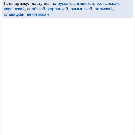
Гэты артыкул даступны на
рускай
,
англійскай
,
балгарскай
,
украінскай
,
сербскай
,
харвацкай
,
румынскай
,
польскай
,
славацкай
,
венгерскай