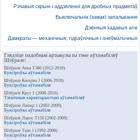
Рэчавыя скрыні і аддзяленні для дробных прадметаў
Выключальнік (замак) запальвання
Дзённыя хадавыя агні
Дамкраты — механічныя, гідраўлічныя і пнеўматычныя
Глядзіце падобныя артыкулы па тэме аўтамабіляў
Шэўрале:
Шэўрале Авеа Т300 (2012-2018):
Буксіроўка аўтамабіля
Шэўрале Капціва 1 (2006-2018):
Буксіроўка аўтамабіля
Шэўрале Круз 1 (2008-2016):
Тэхнічныя характарыстыкі аўтамабіляў
Шэўрале Лачэці 1 (2002-2009):
Буксіроўка аўтамабіля
Шэўрале Ланос Т150 (2002-2009):
Буксіроўка аўтамабіля
Шэўрале Тахо 1 (1992-2000):
Буксіроўка аўтамабіля