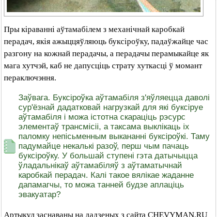
Пры кіраванні аўтамабілем з механічнай каробкай
перадач, якія ажыццяўляюць буксіроўку, падаўжайце час
разгону на кожнай перадачы, а перадачы перамыкайце як
мага хутчэй, каб не дапусціць страту хуткасці ў момант
пераключэння.
Заўвага. Буксіроўка аўтамабіля з'яўляецца даволі
сур'ёзнай дадатковай нагрузкай для які буксіруе
аўтамабіля і можа істотна скараціць рэсурс
элементаў трансмісіі, а таксама выклікаць іх
паломку непісьменным выкананні буксіроўкі. Таму
падумайце некалькі разоў, перш чым пачаць
буксіроўку. У большай ступені гэта датычыцца
ўладальнікаў аўтамабіляў з аўтаматычнай
каробкай перадач. Калі такое вялікае жаданне
дапамагчы, то можа танней будзе аплаціць
эвакуатар?
Артыкул заснаваны на дадзеных з сайта CHEVYMAN.RU