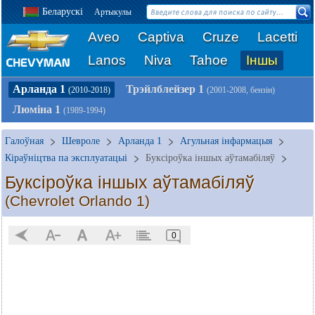
Беларускі
Артыкулы
Aveo
Captiva
Cruze
Lacetti
Lanos
Niva
Tahoe
Іншы
Арланда 1
Трэйлблейзер 1
(2010-2018)
(2001-2008, бензін)
Люміна 1
(1989-1994)
Галоўная
Шевроле
Арланда 1
Агульная інфармацыя
Кіраўніцтва па эксплуатацыі
Буксіроўка іншых аўтамабіляў
Буксіроўка іншых аўтамабіляў
(Chevrolet Orlando 1)
0