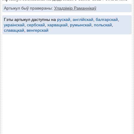
Артыкул быў правераны:
Уладзімір Раманнікаў
Гэты артыкул даступны на
рускай
,
англійскай
,
балгарскай
,
украінскай
,
сербскай
,
харвацкай
,
румынскай
,
польскай
,
славацкай
,
венгерскай