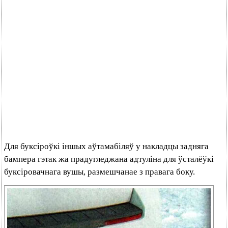
Для буксіроўкі іншых аўтамабіляў у накладцы задняга
бампера гэтак жа прадугледжана адтуліна для ўсталёўкі
буксіровачнага вушы, размешчанае з правага боку.