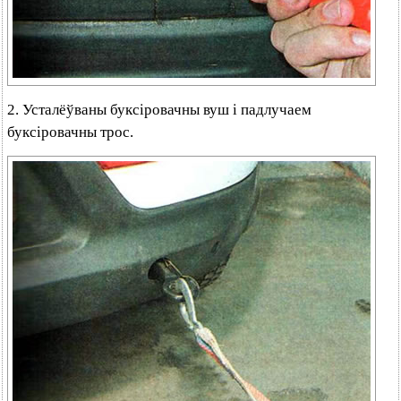
2. Усталёўваны буксіровачны вуш і падлучаем
буксіровачны трос.