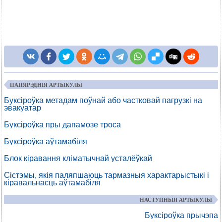
ПАПЯРЭДНІЯ АРТЫКУЛЫ
Буксіроўка метадам поўнай або частковай пагрузкі на
эвакуатар
Буксіроўка пры дапамозе троса
Буксіроўка аўтамабіля
Блок кіравання кліматычнай усталёўкай
Сістэмы, якія паляпшаюць тармазныя характарыстыкі і
кіравальнасць аўтамабіля
НАСТУПНЫЯ АРТЫКУЛЫ
Буксіроўка прычэпа