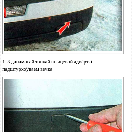
1. З дапамогай тонкай шлицевой адвёрткі
падштурхоўваем вечка.