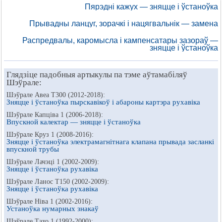
Пярэдні кажух — зняцце і ўстаноўка
Прывадны ланцуг, зорачкі і нацягвальнік — замена
Распредвалы, каромысла і кампенсатары зазораў —
зняцце і ўстаноўка
Глядзіце падобныя артыкулы па тэме аўтамабіляў
Шэўрале:
Шэўрале Авеа Т300 (2012-2018):
Зняцце і ўстаноўка пырскавікоў і абароны картэра рухавіка
Шэўрале Капціва 1 (2006-2018):
Впускной калектар — зняцце і ўстаноўка
Шэўрале Круз 1 (2008-2016):
Зняцце і ўстаноўка электрамагнітнага клапана прывада засланкі
впускной трубы
Шэўрале Лачэці 1 (2002-2009):
Зняцце і ўстаноўка рухавіка
Шэўрале Ланос Т150 (2002-2009):
Зняцце і ўстаноўка рухавіка
Шэўрале Ніва 1 (2002-2016):
Устаноўка нумарных знакаў
Шэўрале Тахо 1 (1992-2000):