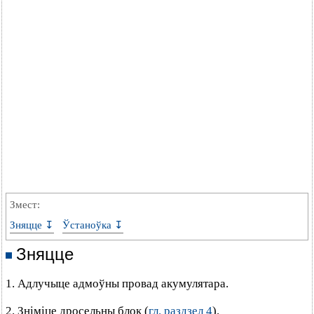
Змест:
Зняцце ↧
Ўстаноўка ↧
Зняцце
1. Адлучыце адмоўны провад акумулятара.
2. Зніміце дросельны блок (
гл. раздзел 4
).