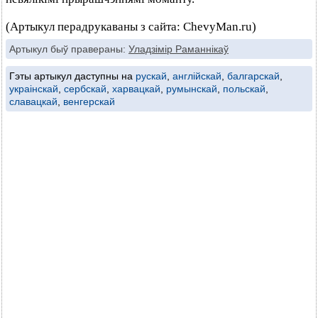
(Артыкул перадрукаваны з сайта: ChevyMan.ru)
Артыкул быў правераны:
Уладзімір Раманнікаў
Гэты артыкул даступны на
рускай
,
англійскай
,
балгарскай
,
украінскай
,
сербскай
,
харвацкай
,
румынскай
,
польскай
,
славацкай
,
венгерскай