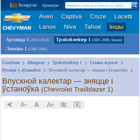
Беларускі
Артыкулы
Aveo
Captiva
Cruze
Lacetti
Lanos
Niva
Tahoe
Іншы
Арланда 1
Трэйлблейзер 1
(2010-2018)
(2001-2008, бензін)
Люміна 1
(1989-1994)
Галоўная
Шевроле
Трэйлблейзер 1
Сілавы агрэгат
Рухавік у аўтамабілі
Впускной калектар — зняцце і ўстаноўка
Впускной калектар — зняцце і
ўстаноўка
(Chevrolet Trailblazer 1)
0