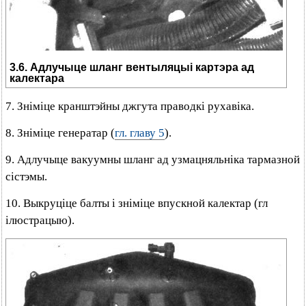
3.6. Адлучыце шланг вентыляцыі картэра ад
калектара
7. Зніміце кранштэйны джгута праводкі рухавіка.
8. Зніміце генератар (
гл. главу 5
).
9. Адлучыце вакуумны шланг ад узмацняльніка тармазной
сістэмы.
10. Выкруціце балты і зніміце впускной калектар (гл
ілюстрацыю).