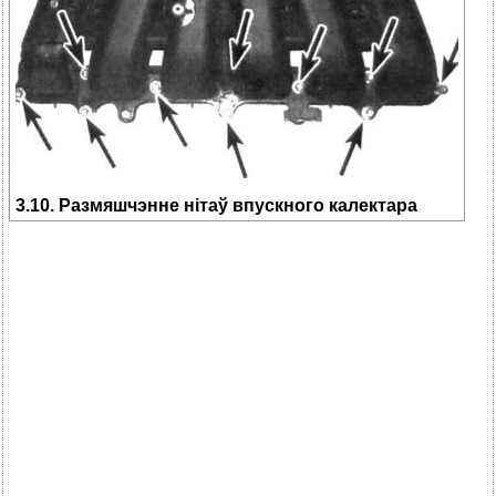
3.10. Размяшчэнне нітаў впускного калектара