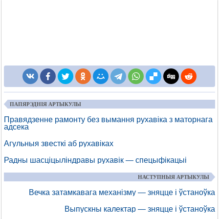
ПАПЯРЭДНІЯ АРТЫКУЛЫ
Правядзенне рамонту без вымання рухавіка з маторнага
адсека
Агульныя звесткі аб рухавіках
Радны шасціцыліндравы рухавік — спецыфікацыі
НАСТУПНЫЯ АРТЫКУЛЫ
Вечка затамкавага механізму — зняцце і ўстаноўка
Выпускны калектар — зняцце і ўстаноўка