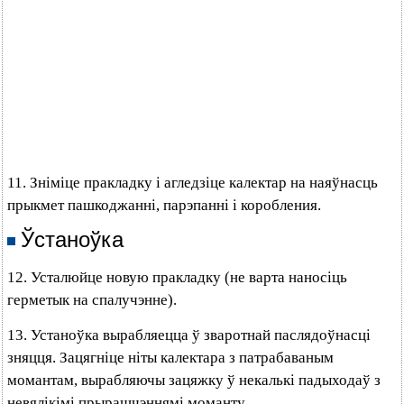
11. Зніміце пракладку і агледзіце калектар на наяўнасць
прыкмет пашкоджанні, парэпанні і коробления.
Ўстаноўка
12. Усталюйце новую пракладку (не варта наносіць
герметык на спалучэнне).
13. Устаноўка вырабляецца ў зваротнай паслядоўнасці
зняцця. Зацягніце ніты калектара з патрабаваным
момантам, вырабляючы зацяжку ў некалькі падыходаў з
невялікімі прырашчэннямі моманту.