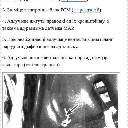
3. Зніміце электронны блок РСМ (
гл. раздзел 6
).
4. Адлучыце джгуты праводкі ад іх кранштэйнаў, а
таксама ад раздыма датчыка МАР.
5. Пры неабходнасці адлучыце вентыляцыйны шланг
пярэдняга дыферэнцыяла ад заціску.
6. Адлучыце шланг вентыляцыі картэра ад штуцэра
калектара (гл. ілюстрацыю).