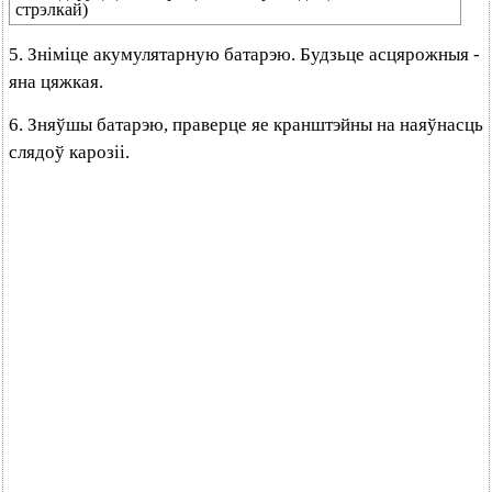
стрэлкай)
5. Зніміце акумулятарную батарэю. Будзьце асцярожныя -
яна цяжкая.
6. Зняўшы батарэю, праверце яе кранштэйны на наяўнасць
слядоў карозіі.