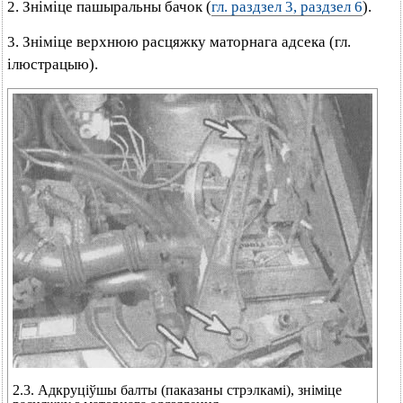
2. Зніміце пашыральны бачок (
гл. раздзел 3, раздзел 6
).
3. Зніміце верхнюю расцяжку маторнага адсека (гл.
ілюстрацыю).
2.3. Адкруціўшы балты (паказаны стрэлкамі), зніміце