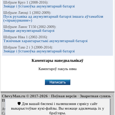
Шэўрале Круз 1 (2008-2016):
Зняцце і ўстаноўка акумулятарнай батарэі
Шэўрале Лачэці 1 (2002-2009):
Пуск рухавіка ад акумулятарнай батарэі іншага аўтамабіля
(«прыкурванне»)
Шэўрале Ланос Т150 (2002-2009):
Зняцце акумулятарнай батарэі
Шэўрале Ніва 1 (2002-2016):
Тэхнічныя характарыстыкі акумулятарнай батарэі
Шэўрале Тахо 2 і 3 (2000-2014):
Зняцце і ўстаноўка акумулятарнай батарэі
Каментары наведвальнікаў
Каментароў пакуль няма
ChevyMan.ru © 2017-2026
Поўная версія
Зваротная сувязь
·
·
·
Пошук па сайце
Цікава пачытаць
Мапа сайту
·
·
🛡️ Для вашай бяспекі і паляпшэння сэрвісу сайт
выкарыстоўвае кукі-файлы. Вы можаце адключыць іх у
Aveo
Aveo
Aveo
2003-2008
·
2006-2011
·
2012-2018
·
браўзэры.
Captiva
Cruze
Lacetti
2006-2018
·
2008-2016
·
2002-2009
·