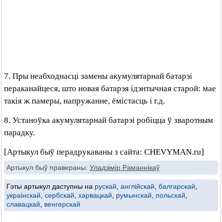
7. Пры неабходнасці замены акумулятарнай батарэі
пераканайцеся, што новая батарэя ідэнтычная старой: мае
такія ж памеры, напружанне, ёмістасць і г.д.
8. Устаноўка акумулятарнай батарэі робіцца ў зваротным
парадку.
[Артыкул быў перадрукаваны з сайта: CHEVYMAN.ru]
Артыкул быў правераны:
Уладзімір Раманнікаў
Гэты артыкул даступны на
рускай
,
англійскай
,
балгарскай
,
украінскай
,
сербскай
,
харвацкай
,
румынскай
,
польскай
,
славацкай
,
венгерскай