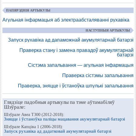
ПАПЯРЭДНІЯ АРТЫКУЛЫ
Агульная інфармацыя аб электраабсталяванні рухавіка
НАСТУПНЫЯ АРТЫКУЛЫ
Запуск рухавіка ад дапаможнай акумулятарнай батарэі
Праверка стану і замена правадоў акумулятарнай
батарэі
Сістэма запальвання — агульная інфармацыя
Праверка сістэмы запальвання
Праверка, зняцце і ўстаноўка шпулькі запальвання
Глядзіце падобныя артыкулы па тэме аўтамабіляў
Шэўрале:
Шэўрале Авеа Т300 (2012-2018):
Зняцце і ўстаноўка паліцы мацавання акумулятарнай батарэі
Шэўрале Капціва 1 (2006-2018):
Запуск рухавіка ад дадатковай акумулятарнай батарэі