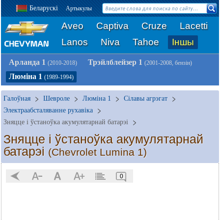
Беларускі
Артыкулы
Aveo
Captiva
Cruze
Lacetti
Lanos
Niva
Tahoe
Іншы
Арланда 1
Трэйлблейзер 1
(2010-2018)
(2001-2008, бензін)
Люміна 1
(1989-1994)
Галоўная
Шевроле
Люміна 1
Сілавы агрэгат
Электраабсталяванне рухавіка
Зняцце і ўстаноўка акумулятарнай батарэі
Зняцце і ўстаноўка акумулятарнай
батарэі
(Chevrolet Lumina 1)
0