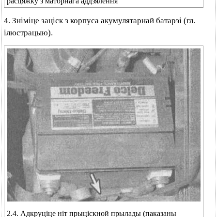
расцяжку з маторнага аддзялення
4. Зніміце заціск з корпуса акумулятарнай батарэі (гл.
ілюстрацыю).
2.4. Адкруціце ніт прыціскной прылады (паказаны