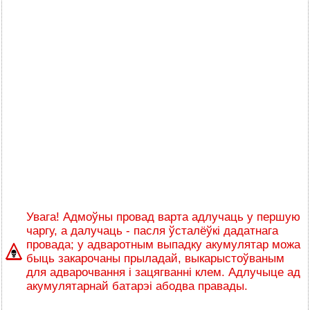
Увага! Адмоўны провад варта адлучаць у першую
чаргу, а далучаць - пасля ўсталёўкі дадатнага
провада; у адваротным выпадку акумулятар можа
быць закарочаны прыладай, выкарыстоўваным
для адварочвання і зацягванні клем. Адлучыце ад
акумулятарнай батарэі абодва правады.