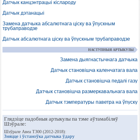
Датчык канцэнтрацыі кіслароду
Датчык дэтанацыі
Замена датчыка абсалютнага ціску ва ўпускным
трубаправодзе
Датчык абсалютнага ціску ва ўпускным трубаправодзе
НАСТУПНЫЯ АРТЫКУЛЫ
Замена дыягнастычнага датчыка
Датчык становішча каленчатага вала
Датчык становішча педалі газу
Датчык становішча размеркавальнага вала
Датчык тэмпературы паветра на ўпуску
Глядзіце падобныя артыкулы па тэме аўтамабіляў
Шэўрале:
Шэўрале Авеа Т300 (2012-2018):
Зняцце і ўстаноўка датчыка ўдару