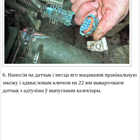
6. Наносім на датчык і месца яго мацавання пранікальную
змазку і адмысловым ключом на 22 мм выварочваем
датчык з адтуліны ў выпускным калектары.