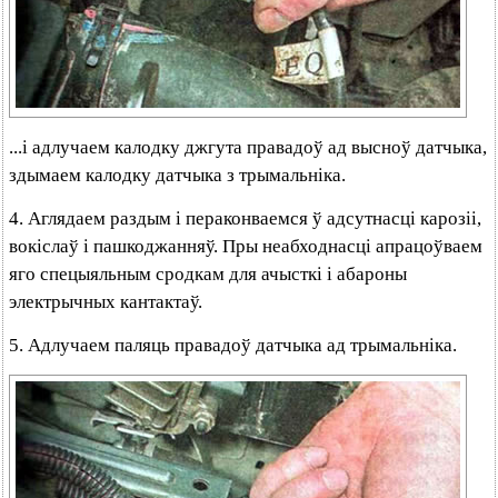
...і адлучаем калодку джгута правадоў ад высноў датчыка,
здымаем калодку датчыка з трымальніка.
4. Аглядаем раздым і пераконваемся ў адсутнасці карозіі,
вокіслаў і пашкоджанняў. Пры неабходнасці апрацоўваем
яго спецыяльным сродкам для ачысткі і абароны
электрычных кантактаў.
5. Адлучаем паляць правадоў датчыка ад трымальніка.