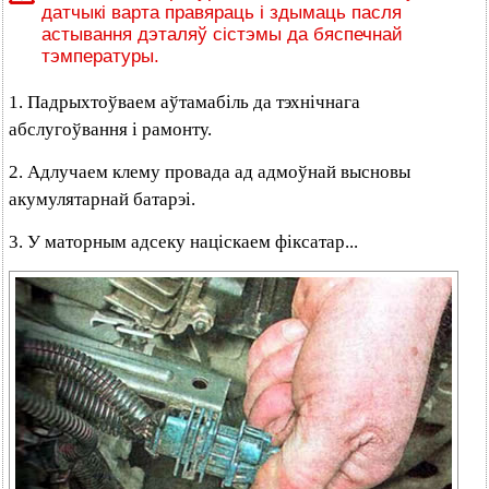
датчыкі варта правяраць і здымаць пасля
астывання дэталяў сістэмы да бяспечнай
тэмпературы.
1. Падрыхтоўваем аўтамабіль да тэхнічнага
абслугоўвання і рамонту.
2. Адлучаем клему провада ад адмоўнай высновы
акумулятарнай батарэі.
3. У маторным адсеку націскаем фіксатар...