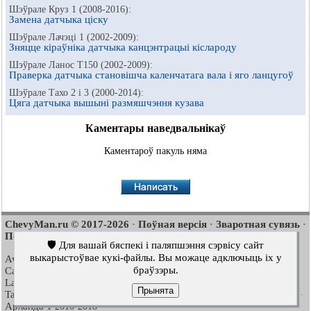
Шэўрале Круз 1 (2008-2016):
Замена датчыка ціску
Шэўрале Лачэці 1 (2002-2009):
Зняцце кіраўніка датчыка канцэнтрацыі кіслароду
Шэўрале Ланос Т150 (2002-2009):
Праверка датчыка становішча каленчатага вала і яго ланцугоў
Шэўрале Тахо 2 і 3 (2000-2014):
Цяга датчыка вышыні размяшчэння кузава
Каментары наведвальнікаў
Каментароў пакуль няма
ChevyMan.ru © 2017-2026
Поўная версія
Зваротная сувязь
·
·
·
Пошук па сайце
Цікава пачытаць
Мапа сайту
·
·
🛡️ Для вашай бяспекі і паляпшэння сэрвісу сайт
выкарыстоўвае кукі-файлы. Вы можаце адключыць іх у
Aveo
Aveo
Aveo
2003-2008
·
2006-2011
·
2012-2018
·
браўзэры.
Captiva
Cruze
Lacetti
2006-2018
·
2008-2016
·
2002-2009
·
Lanos
Niva
Tahoe
2002-2009
·
2002-2016
·
1992-2000
·
Прынята
Tahoe
Люміна 1
Трэйлблейзер 1
2000-2014
·
1989-1994
·
2001-2008
·
Арланда 1
2010-2018