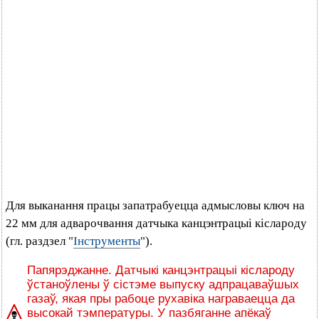
Для выканання працы запатрабуецца адмысловы ключ на
22 мм для адварочвання датчыка канцэнтрацыі кіслароду
(гл. раздзел "
Інструменты
").
Папярэджанне. Датчыкі канцэнтрацыі кіслароду
ўстаноўлены ў сістэме выпуску адпрацаваўшых
газаў, якая пры рабоце рухавіка награваецца да
высокай тэмпературы. У пазбяганне апёкаў