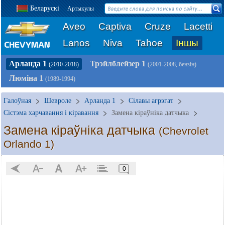
Беларускі
Артыкулы
Aveo
Captiva
Cruze
Lacetti
Lanos
Niva
Tahoe
Іншы
Арланда 1
Трэйлблейзер 1
(2010-2018)
(2001-2008, бензін)
Люміна 1
(1989-1994)
Галоўная
Шевроле
Арланда 1
Сілавы агрэгат
Сістэма харчавання і кіравання
Замена кіраўніка датчыка
Замена кіраўніка датчыка
(Chevrolet
Orlando 1)
0