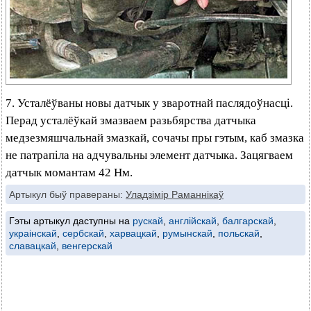
7. Усталёўваны новы датчык у зваротнай паслядоўнасці.
Перад усталёўкай змазваем разьбярства датчыка
медзезмяшчальнай змазкай, сочачы пры гэтым, каб змазка
не патрапіла на адчувальны элемент датчыка. Зацягваем
датчык момантам 42 Нм.
Артыкул быў правераны:
Уладзімір Раманнікаў
Гэты артыкул даступны на
рускай
,
англійскай
,
балгарскай
,
украінскай
,
сербскай
,
харвацкай
,
румынскай
,
польскай
,
славацкай
,
венгерскай