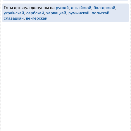
Гэты артыкул даступны на
рускай
,
англійскай
,
балгарскай
,
украінскай
,
сербскай
,
харвацкай
,
румынскай
,
польскай
,
славацкай
,
венгерскай