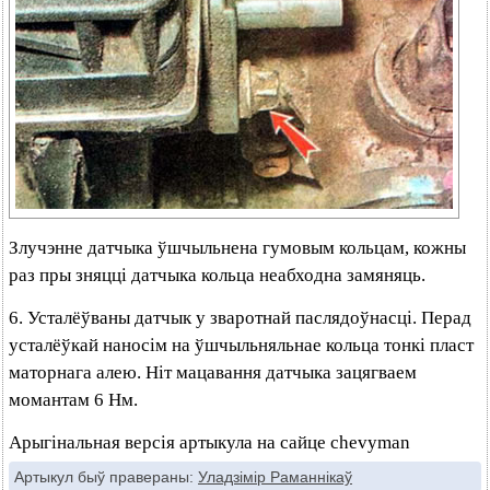
Злучэнне датчыка ўшчыльнена гумовым кольцам, кожны
раз пры зняцці датчыка кольца неабходна замяняць.
6. Усталёўваны датчык у зваротнай паслядоўнасці. Перад
усталёўкай наносім на ўшчыльняльнае кольца тонкі пласт
маторнага алею. Ніт мацавання датчыка зацягваем
момантам 6 Нм.
Арыгінальная версія артыкула на сайце chevyman
Артыкул быў правераны:
Уладзімір Раманнікаў