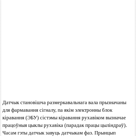
Датчык становішча размеркавальнага вала прызначаны
для фармавання сігналу, па якім электронны блок
кіравання (ЭБУ) сістэмы кіравання рухавіком вызначае
працоўныя цыклы рухавіка (парадак працы цыліндраў).
Часам гэты датчык завуць датчыкам фаз. Прынцып