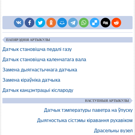
ПАПЯРЭДНІЯ АРТЫКУЛЫ
Датчык становішча педалі газу
Датчык становішча каленчатага вала
Замена дыягнастычнага датчыка
Замена кіраўніка датчыка
Датчык канцэнтрацыі кіслароду
НАСТУПНЫЯ АРТЫКУЛЫ
Датчык тэмпературы паветра на ўпуску
Дыягностыка сістэмы кіравання рухавіком
Драсельны вузел