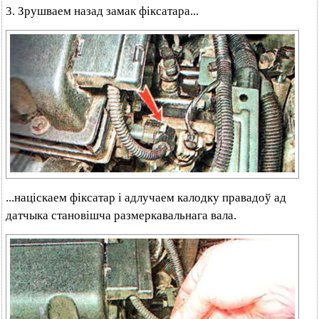
3. Зрушваем назад замак фіксатара...
...націскаем фіксатар і адлучаем калодку правадоў ад
датчыка становішча размеркавальнага вала.