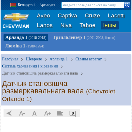
Беларускі
Артыкулы
Aveo
Captiva
Cruze
Lacetti
Lanos
Niva
Tahoe
Іншы
Арланда 1
Трэйлблейзер 1
(2010-2018)
(2001-2008, бензін)
Люміна 1
(1989-1994)
Галоўная
Шевроле
Арланда 1
Сілавы агрэгат
Сістэма харчавання і кіравання
Датчык становішча размеркавальнага вала
Датчык становішча
размеркавальнага вала
(Chevrolet
Orlando 1)
0