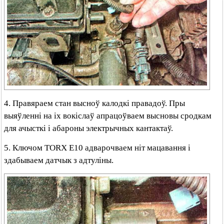
4. Правяраем стан высноў калодкі правадоў. Пры
выяўленні на іх вокіслаў апрацоўваем высновы сродкам
для ачысткі і абароны электрычных кантактаў.
5. Ключом TORX Е10 адварочваем ніт мацавання і
здабываем датчык з адтуліны.