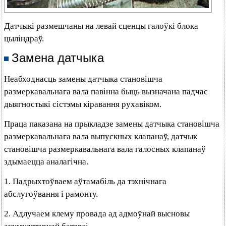
Датчыкі размешчаны на левай сценцы галоўкі блока
цыліндраў.
Замена датчыка
Неабходнасць замены датчыка становішча
размеркавальнага вала павінна быць вызначана падчас
дыягностыкі сістэмы кіравання рухавіком.
Праца паказана на прыкладзе замены датчыка становішча
размеркавальнага вала выпускных клапанаў, датчык
становішча размеркавальнага вала галосных клапанаў
здымаецца аналагічна.
1. Падрыхтоўваем аўтамабіль да тэхнічнага
абслугоўвання і рамонту.
2. Адлучаем клему провада ад адмоўнай высновы