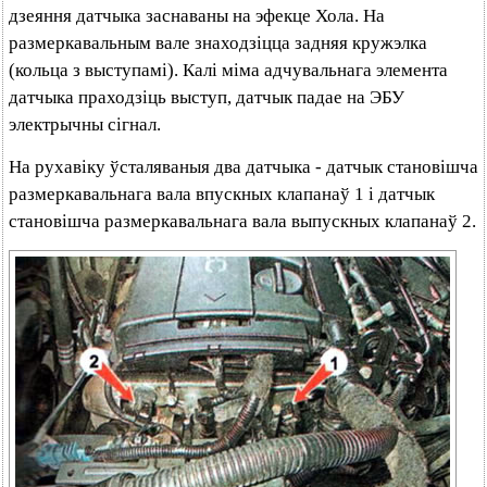
дзеяння датчыка заснаваны на эфекце Хола. На
размеркавальным вале знаходзіцца задняя кружэлка
(кольца з выступамі). Калі міма адчувальнага элемента
датчыка праходзіць выступ, датчык падае на ЭБУ
электрычны сігнал.
На рухавіку ўсталяваныя два датчыка - датчык становішча
размеркавальнага вала впускных клапанаў 1 і датчык
становішча размеркавальнага вала выпускных клапанаў 2.