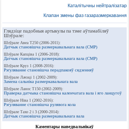
Каталітычны нейтралізатар
Клапан змены фаз газаразмеркавання
Глядзіце падобныя артыкулы па тэме аўтамабіляў
Шэўрале:
Шэўрале Авеа Т250 (2006-2011):
Датчык становішча размеркавальнага вала (CMP)
Шэўрале Капціва 1 (2006-2018):
Датчык становішча размеркавальнага вала (CMP)
Шэўрале Круз 1 (2008-2016):
Рэгуляванне становішча перадпакояў сядзенняў
Шэўрале Лачэці 1 (2002-2009):
Замена сальніка размеркавальнага вала
Шэўрале Ланос Т150 (2002-2009):
Праверка датчыка становішча каленчатага вала і яго ланцугоў
Шэўрале Ніва 1 (2002-2016):
Рэгуляванне становішча рулявога кола
Шэўрале Тахо 2 і 3 (2000-2014):
Датчык становішча размеркавальнага вала
Каментары наведвальнікаў