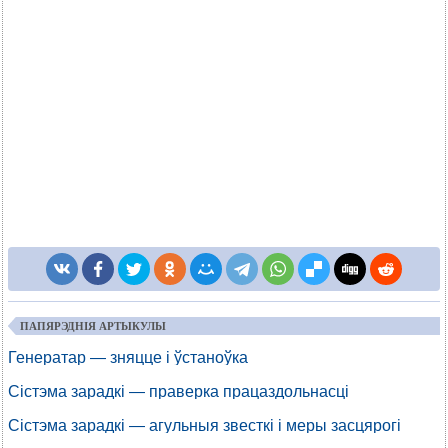
ПАПЯРЭДНІЯ АРТЫКУЛЫ
Генератар — зняцце і ўстаноўка
Сістэма зарадкі — праверка працаздольнасці
Сістэма зарадкі — агульныя звесткі і меры засцярогі