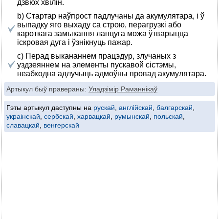
дзвюх хвілін.
b) Стартар наўпрост падлучаны да акумулятара, і ў
выпадку яго выхаду са строю, перагрузкі або
кароткага замыкання ланцуга можа ўтварыцца
іскровая дуга і ўзнікнуць пажар.
с) Перад выкананнем працэдур, злучаных з
уздзеяннем на элементы пускавой сістэмы,
неабходна адлучыць адмоўны провад акумулятара.
Артыкул быў правераны:
Уладзімір Раманнікаў
Гэты артыкул даступны на
рускай
,
англійскай
,
балгарскай
,
украінскай
,
сербскай
,
харвацкай
,
румынскай
,
польскай
,
славацкай
,
венгерскай