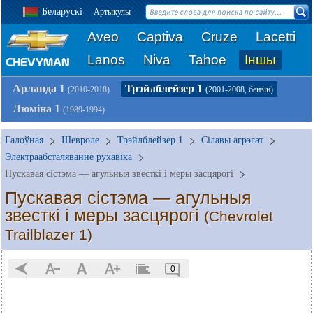
Беларускі
Артыкулы
Aveo
Captiva
Cruze
Lacetti
Lanos
Niva
Tahoe
Іншы
Арланда 1
Трэйлблейзер 1
(2010-2018)
(2001-2008, бензін)
Люміна 1
(1989-1994)
Галоўная
Шевроле
Трэйлблейзер 1
Сілавы агрэгат
Электраабсталяванне рухавіка
Пускавая сістэма — агульныя звесткі і меры засцярогі
Пускавая сістэма — агульныя
звесткі і меры засцярогі
(Chevrolet
Trailblazer 1)
0