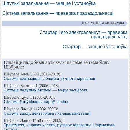
Шпулькі запальвання — зняцце і ўстаноўка
Сістэма запальвання — праверка працаздольнасці
НАСТУПНЫЯ АРТЫКУЛЫ
Стартар і яго электраланцуг — праверка
працаздольнасці
Стартар — зняцце і ўстаноўка
Глядзіце падобныя артыкулы па тэме аўтамабіляў
Шэўрале:
Шэўрале Авеа Т300 (2012-2018):
Сістэма вентыляцыі з блокам ручнога кіравання
Шэўрале Капціва 1 (2006-2018):
Сістэма падушак бяспекі — меры засцярогі
Шэўрале Круз 1 (2008-2016):
Сістэма ўлоўлівання пароў паліва
Шэўрале Лачэці 1 (2002-2009):
Сістэма апалу, вентыляцыі і кандыцыянаванні
Шэўрале Ланос Т150 (2002-2009):
Трансмісія, хадавая частка, рулявое кіраванне і тармазная
сістэма