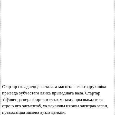
Стартар складаецца з сталага магніта і электрарухавіка
прывада зубчастага вянка прываднага вала. Стартар
з'яўляецца неразборным вузлом, таму пры выхадзе са
строю яго элементаў, уключаючы цягавы электраклапан,
праводзіцца замена вузла цалкам.