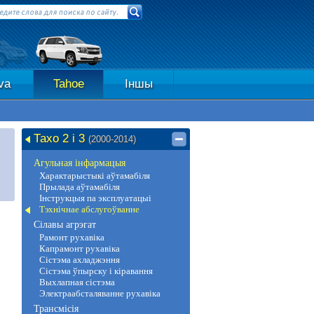
va
Tahoe
Іншы
Тахо 2 і 3
(2000-2014)
Агульная інфармацыя
Характарыстыкі аўтамабіля
Прылада аўтамабіля
Інструкцыя па эксплуатацыі
Тэхнічнае абслугоўванне
Сілавы агрэгат
Рамонт рухавіка
Капрамонт рухавіка
Сістэма ахладжэння
Сістэма ўпырску і кіравання
Выхлапная сістэма
Электраабсталяванне рухавіка
Трансмісія