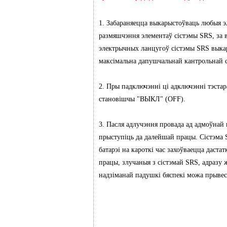
1. Забараняецца выкарыстоўваць любыя э
размяшчэння элементаў сістэмы SRS, за
электрычных ланцугоў сістэмы SRS выка
максімальна дапушчальнай кантрольнай с
2. Пры падключэнні ці адключэнні тэстар
становішчы "ВЫКЛ" (OFF).
3. Пасля адлучэння провада ад адмоўнай
прыступіць да далейшай працы. Сістэма 
батарэі на кароткі час захоўваецца даст
працы, злучаныя з сістэмай SRS, адразу 
надзіманай падушкі бяспекі можа прывесц