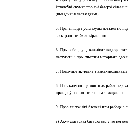
ўстаноўкі акумулятарнай батарэі сілавы 
(вываднымі загваздкамі).
5. Пры зняцці і ўстаноўцы дэталей не па
электронным блок кіравання.
6. Пры рабоце ў дажджлівае надвор'е зас
паступаць і пры ачыстцы маторнага адсек
7. Працуйце акуратна з высакавольтнымі 
8. Па заканчэнні рамонтных работ перака
правадоў належным чынам замацаваны.
9. Правілы тэхнікі бяспекі пры рабоце з 
а) Акумулятарная батарэя вылучае вогне