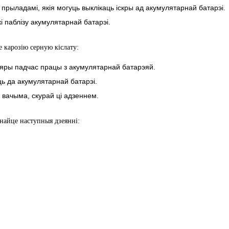
рыладамі, якія могуць выклікаць іскры ад акумулятарнай батарэі.
і паблізу акумулятарнай батарэі.
е карозію серную кіслату:
яры падчас працы з акумулятарнай батарэяй.
ь да акумулятарнай батарэі.
з вачыма, скурай ці адзеннем.
анайце наступныя дзеянні: