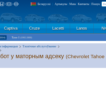
Беларускі
|
|
|
|
Артыкулы
Мапа
Кантакты
Пошук:
Captiva
Cruze
Lacetti
Lanos
Ni
Тахо 1
2014)
(1992-2000)
я інфармацыя
Тэхнічнае абслугоўванне
бот у маторным адсеку
(Chevrolet Tahoe