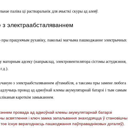
ьнае паліва ці растваральнік для ачысткі скуры ад алеяў.
е з электраабсталяваннем
ю пры працуючым рухавіку, паколькі магчыма пашкоджанне электрычных
 у маторным адсеку (напрыклад, электровентилятора сістэмы астуджэння,
.д.).
чаную з электраабсталяваннем аўтамабіля, а таксама пры замене любога
а адлучыць провад ад адмоўнай клемы акумулятарнай батарэі і тым самым
ліканыя кароткім замыканнем.
чэннем провада ад адмоўнай клемы акумулятарнай батарэі
ы асвятлення і ключ замка запальвання знаходзяцца ў становішчы
, тое існуе верагоднасць пашкоджання паўправадніковых дэталяў).