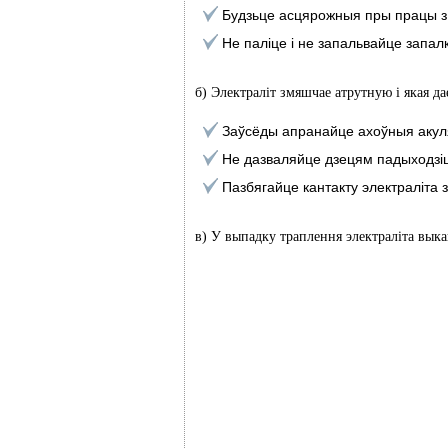
Будзьце асцярожныя пры працы з п
Не паліце і не запальвайце запалк
б) Электраліт змяшчае атрутную і якая да
Заўсёды апранайце ахоўныя акул
Не дазваляйце дзецям падыходзіц
Пазбягайце кантакту электраліта 
в) У выпадку траплення электраліта вык