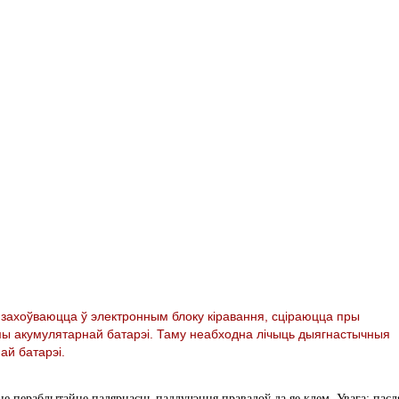
я захоўваюцца ў электронным блоку кіравання, сціраюцца пры
мы акумулятарнай батарэі. Таму неабходна лічыць дыягнастычныя
ай батарэі.
не пераблытайце палярнасць падлучэння правадоў да яе клем. Увага: пасл