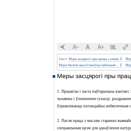
Змест:
Меры засцярогі пры працы з алеямі ↧
Мер
Меры бяспекі пры ўстаноўцы мабільнай… ↧
Мер
Меры засцярогі пры прац
1. Працяглы і часта паўтаральны кантак
чалавека і ўзнікнення сухасці, раздражн
ўтрымліваюць патэнцыйна небяспечныя ск
2. Пасля праца з маслам старанна вымыйц
спецыяльным крэм для аднаўлення натура