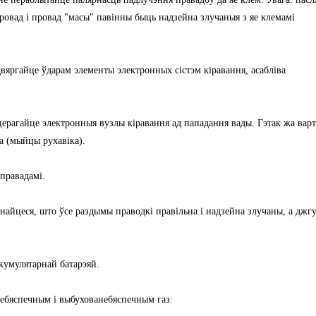
провад і провад "масы" павінны быць надзейна злучаныя з яе клемамі
двяргайце ўдарам элементы электронных сістэм кіравання, асабліва
церагайце электронныя вузлы кіравання ад пападання вады. Гэтак жа варт
а (мыйцы рухавіка).
правадамі.
найцеся, што ўсе раздымы праводкі правільна і надзейна злучаны, а джг
акумулятарнай батарэяй.
небяспечным і выбухованебяспечным газ: