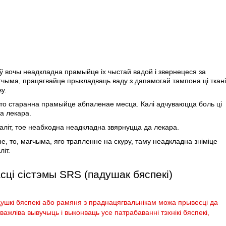
ў вочы неадкладна прамыйце іх чыстай вадой і звернецеся за
чыма, працягвайце прыкладваць ваду з дапамогай тампона ці ткан
у.
у, то старанна прамыйце абпаленае месца. Калі адчуваюцца боль ці
а лекара.
аліт, тое неабходна неадкладна звярнуцца да лекара.
не, то, магчыма, яго трапленне на скуру, таму неадкладна зніміце
літ.
сці сістэмы SRS (падушак бяспекі)
ушкі бяспекі або рамяня з праднацягвальнікам можа прывесці да
ажліва вывучыць і выконваць усе патрабаванні тэхнікі бяспекі,