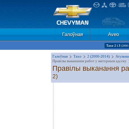
Галоўная
Aveo
Тахо 2 і 3
(2000-
Галоўная
Тахо
2 (2000-2014)
Агульна
Правілы выканання работ у маторным адсеку
Правілы выканання ра
2)