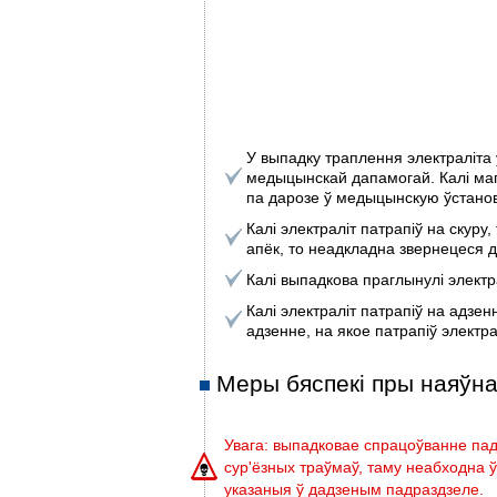
У выпадку траплення электраліта 
медыцынскай дапамогай. Калі маг
па дарозе ў медыцынскую ўстанов
Калі электраліт патрапіў на скур
апёк, то неадкладна звернецеся д
Калі выпадкова праглынулі электр
Калі электраліт патрапіў на адзен
адзенне, на якое патрапіў электра
Меры бяспекі пры наяўна
Увага: выпадковае спрацоўванне пад
сур'ёзных траўмаў, таму неабходна ўв
указаныя ў дадзеным падраздзеле.