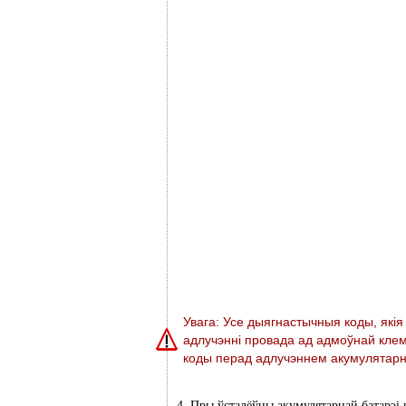
Увага: Усе дыягнастычныя коды, які
адлучэнні провада ад адмоўнай кле
коды перад адлучэннем акумулятарн
4. Пры ўсталёўцы акумулятарнай батарэі 