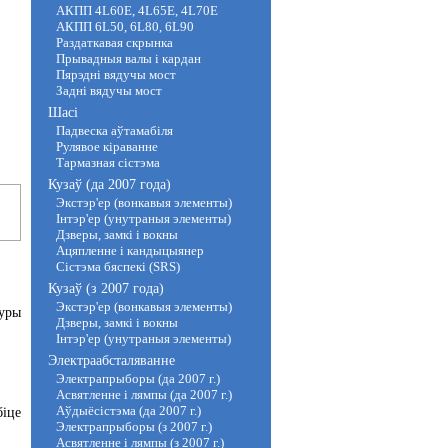
АКПП 4L60E, 4L65E, 4L70E
АКПП 6L50, 6L80, 6L90
Раздаткавая скрынка
Прывадныя валы і кардан
Пярэдні вядучы мост
Задні вядучы мост
Шасі
Падвеска аўтамабіля
Рулявое кіраванне
Тармазная сістэма
Кузаў (да 2007 года)
Экстэр'ер (вонкавыя элементы)
Інтэр'ер (унутраныя элементы)
Дзверы, замкі і вокны
Ацяпленне і кандыцыянер
Сістэма бяспекі (SRS)
Кузаў (з 2007 года)
Экстэр'ер (вонкавыя элементы)
куры
Дзверы, замкі і вокны
Інтэр'ер (унутраныя элементы)
Электраабсталяванне
Электрапрыборы (да 2007 г.)
Асвятленне і лямпы (да 2007 г.)
Аўдыёсістэма (да 2007 г.)
біце
Электрапрыборы (з 2007 г.)
Асвятленне і лямпы (з 2007 г.)