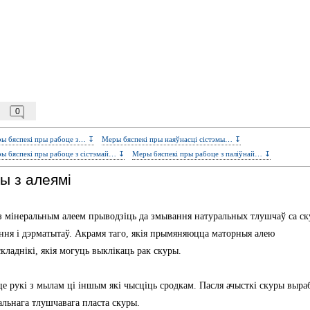
0
ы бяспекі пры рабоце з… ↧
Меры бяспекі пры наяўнасці сістэмы… ↧
ы бяспекі пры рабоце з сістэмай… ↧
Меры бяспекі пры рабоце з паліўнай… ↧
ы з алеямі
т з мінеральным алеем прыводзіць да змывання натуральных тлушчаў са с
ення і дэрматытаў. Акрамя таго, якія прымяняюцца маторныя алею
ладнікі, якія могуць выклікаць рак скуры.
е рукі з мылам ці іншым які чысціць сродкам. Пасля ачысткі скуры выра
льнага тлушчавага пласта скуры.