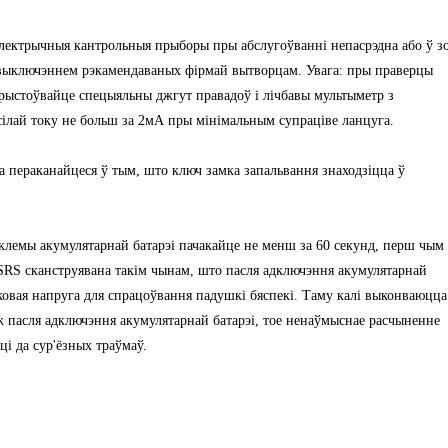
лектрычныя кантрольныя прыборы пры абслугоўванні непасрэдна або ў з
 выключэннем рэкамендаваных фірмай вытворцам. Увага: пры праверцы
рыстоўвайце спецыяльны джгут правадоў і лічбавы мультыметр з
ілай току не больш за 2мА пры мінімальным супраціве ланцуга.
а пераканайцеся ў тым, што ключ замка запальвання знаходзіцца ў
 клемы акумулятарнай батарэі пачакайце не менш за 60 секунд, перш чым
SRS сканструявана такім чынам, што пасля адключэння акумулятарнай
атковая напруга для спрацоўвання падушкі бяспекі. Таму калі выконваюцца
ж пасля адключэння акумулятарнай батарэі, тое ненаўмыснае расчыненне
і да сур'ёзных траўмаў.