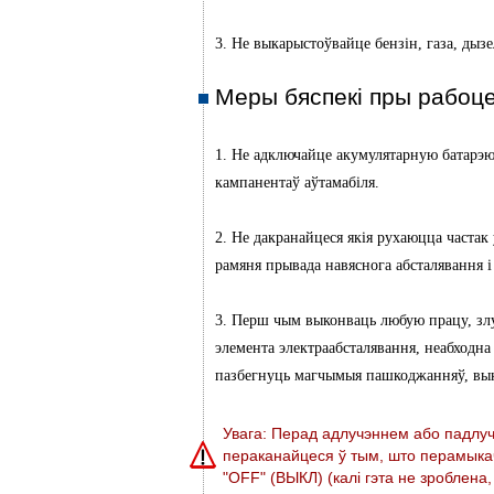
3. Не выкарыстоўвайце бензін, газа, дызел
Меры бяспекі пры рабоц
1. Не адключайце акумулятарную батарэ
кампанентаў аўтамабіля.
2. Не дакранайцеся якія рухаюцца частак
рамяня прывада навяснога абсталявання і г
3. Перш чым выконваць любую працу, злу
элемента электраабсталявання, неабходн
пазбегнуць магчымыя пашкоджанняў, вык
Увага: Перад адлучэннем або падлу
пераканайцеся ў тым, што перамыкач
"OFF" (ВЫКЛ) (калі гэта не зроблена