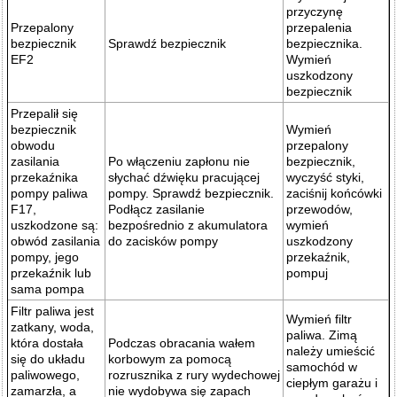
przyczynę
Przepalony
przepalenia
bezpiecznik
Sprawdź bezpiecznik
bezpiecznika.
EF2
Wymień
uszkodzony
bezpiecznik
Przepalił się
bezpiecznik
Wymień
obwodu
przepalony
zasilania
Po włączeniu zapłonu nie
bezpiecznik,
przekaźnika
słychać dźwięku pracującej
wyczyść styki,
pompy paliwa
pompy. Sprawdź bezpiecznik.
zaciśnij końcówki
F17,
Podłącz zasilanie
przewodów,
uszkodzone są:
bezpośrednio z akumulatora
wymień
obwód zasilania
do zacisków pompy
uszkodzony
pompy, jego
przekaźnik,
przekaźnik lub
pompuj
sama pompa
Filtr paliwa jest
Wymień filtr
zatkany, woda,
paliwa. Zimą
która dostała
Podczas obracania wałem
należy umieścić
się do układu
korbowym za pomocą
samochód w
paliwowego,
rozrusznika z rury wydechowej
ciepłym garażu i
zamarzła, a
nie wydobywa się zapach