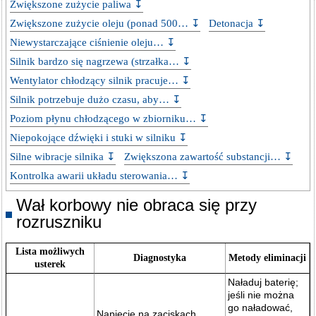
Zwiększone zużycie paliwa ↧
Zwiększone zużycie oleju (ponad 500… ↧
Detonacja ↧
Niewystarczające ciśnienie oleju… ↧
Silnik bardzo się nagrzewa (strzałka… ↧
Wentylator chłodzący silnik pracuje… ↧
Silnik potrzebuje dużo czasu, aby… ↧
Poziom płynu chłodzącego w zbiorniku… ↧
Niepokojące dźwięki i stuki w silniku ↧
Silne wibracje silnika ↧
Zwiększona zawartość substancji… ↧
Kontrolka awarii układu sterowania… ↧
Wał korbowy nie obraca się przy
rozruszniku
Lista możliwych
Diagnostyka
Metody eliminacji
usterek
Naładuj baterię;
jeśli nie można
go naładować,
Napięcie na zaciskach