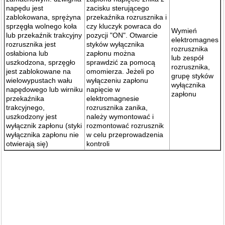
napędu jest
zacisku sterującego
zablokowana, sprężyna
przekaźnika rozrusznika i
sprzęgła wolnego koła
czy kluczyk powraca do
Wymień
lub przekaźnik trakcyjny
pozycji "ON". Otwarcie
elektromagnes
rozrusznika jest
styków wyłącznika
rozrusznika
osłabiona lub
zapłonu można
lub zespół
uszkodzona, sprzęgło
sprawdzić za pomocą
rozrusznika,
jest zablokowane na
omomierza. Jeżeli po
grupę styków
wielowypustach wału
wyłączeniu zapłonu
wyłącznika
napędowego lub wirniku
napięcie w
zapłonu
przekaźnika
elektromagnesie
trakcyjnego,
rozrusznika zanika,
uszkodzony jest
należy wymontować i
wyłącznik zapłonu (styki
rozmontować rozrusznik
wyłącznika zapłonu nie
w celu przeprowadzenia
otwierają się)
kontroli