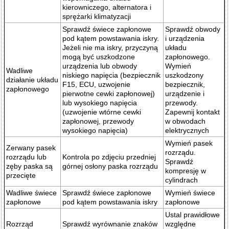
kierowniczego, alternatora i
sprężarki klimatyzacji
Sprawdź świece zapłonowe
Sprawdź obwody
pod kątem powstawania iskry.
i urządzenia
Jeżeli nie ma iskry, przyczyną
układu
mogą być uszkodzone
zapłonowego.
urządzenia lub obwody
Wymień
Wadliwe
niskiego napięcia (bezpiecznik
uszkodzony
działanie układu
F15, ECU, uzwojenie
bezpiecznik,
zapłonowego
pierwotne cewki zapłonowej)
urządzenie i
lub wysokiego napięcia
przewody.
(uzwojenie wtórne cewki
Zapewnij kontakt
zapłonowej, przewody
w obwodach
wysokiego napięcia)
elektrycznych
Wymień pasek
Zerwany pasek
rozrządu.
rozrządu lub
Kontrola po zdjęciu przedniej
Sprawdź
zęby paska są
górnej osłony paska rozrządu
kompresję w
przecięte
cylindrach
Wadliwe świece
Sprawdź świece zapłonowe
Wymień świece
zapłonowe
pod kątem powstawania iskry
zapłonowe
Ustal prawidłowe
Rozrząd
Sprawdź wyrównanie znaków
względne