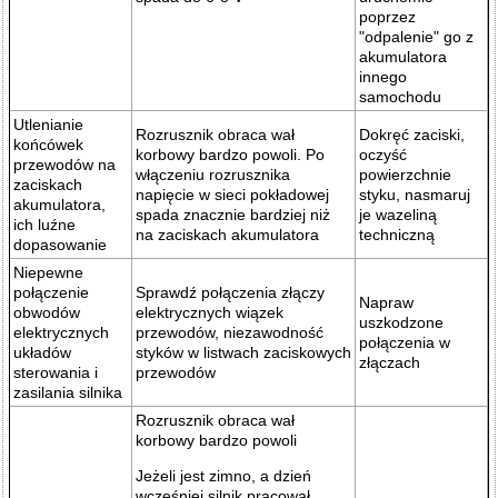
poprzez
"odpalenie" go z
akumulatora
innego
samochodu
Utlenianie
Rozrusznik obraca wał
Dokręć zaciski,
końcówek
korbowy bardzo powoli. Po
oczyść
przewodów na
włączeniu rozrusznika
powierzchnie
zaciskach
napięcie w sieci pokładowej
styku, nasmaruj
akumulatora,
spada znacznie bardziej niż
je wazeliną
ich luźne
na zaciskach akumulatora
techniczną
dopasowanie
Niepewne
połączenie
Sprawdź połączenia złączy
Napraw
obwodów
elektrycznych wiązek
uszkodzone
elektrycznych
przewodów, niezawodność
połączenia w
układów
styków w listwach zaciskowych
złączach
sterowania i
przewodów
zasilania silnika
Rozrusznik obraca wał
korbowy bardzo powoli
Jeżeli jest zimno, a dzień
wcześniej silnik pracował