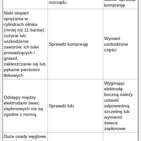
rozrządu
kompresję
Niski stopień
sprężania w
cylindrach silnika
(mniej niż 11 barów):
zużycie lub
Wymień
uszkodzenie
Sprawdź kompresję
uszkodzone
zaworów, ich tulei
części
prowadzących i
gniazd,
zakleszczanie się lub
pękanie pierścieni
tłokowych
Wyginając
elektrodę
boczną należy
Odstępy między
ustawić
elektrodami świec
Sprawdź luki
odpowiednią
zapłonowych nie są
szczelinę lub
zgodne z normą
wymienić
świece
zapłonowe
Duże osady węglowe