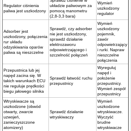
Sprawdź ciśnienie w
Wymień
Regulator ciśnienia
układzie paliwowym za
uszkodzony
paliwa jest uszkodzony
pomocą manometru
regulator
(2,8-3,3 bara)
Wymień
Sprawdź, czy adsorber
uszkodzony
Adsorber jest
nie jest uszkodzony,
pojemnik,
uszkodzony, połączenia
sprawdź działanie
zawór
rur układu
elektrozaworu
odpowietrzający
odzyskiwania oparów
odpowietrzającego i
i rurki. Napraw
paliwa są nieszczelne
szczelność połączeń
nieszczelne
połączenia
Wyreguluj
Przepustnica lub jej
napęd i
napęd zacina się. W
Sprawdź łatwość ruchu
położenie
takich warunkach ECU
przepustnicy
przepustnicy.
nie reguluje prędkości
Wymień zespół
biegu jałowego silnika
przepustnicy
Wtryskiwacze są
Wymień
uszkodzone (obwód
uszkodzone
otwarty, zwarcie
Sprawdź działanie
wtryskiwacze.
uzwojeń,
wtryskiwaczy
Wyczyść
zanieczyszczone
brudne
atomizery)
wtryskiwacze