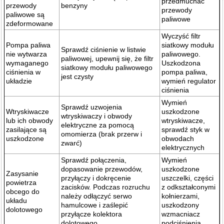
przedmuchać
przewody
benzyny
przewody
paliwowe są
paliwowe
zdeformowane
Wyczyść filtr
Pompa paliwa
siatkowy modułu
Sprawdź ciśnienie w listwie
nie wytwarza
paliwowego.
paliwowej, upewnij się, że filtr
wymaganego
Uszkodzona
siatkowy modułu paliwowego
ciśnienia w
pompa paliwa,
jest czysty
układzie
wymień regulator
ciśnienia
Wymień
Sprawdź uzwojenia
Wtryskiwacze
uszkodzone
wtryskiwaczy i obwody
lub ich obwody
wtryskiwacze,
elektryczne za pomocą
zasilające są
sprawdź styk w
omomierza (brak przerw i
uszkodzone
obwodach
zwarć)
elektrycznych
Sprawdź połączenia,
Wymień
dopasowanie przewodów,
uszkodzone
Zasysanie
przyłączy i dokręcenie
uszczelki, części
powietrza
zacisków. Podczas rozruchu
z odkształconymi
obcego do
należy odłączyć serwo
kołnierzami,
układu
hamulcowe i zaślepić
uszkodzony
dolotowego
przyłącze kolektora
wzmacniacz
dolotowego
podciśnienia