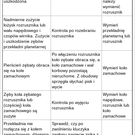
uszkodzona
należy
wymienić
rozrusznik
Nadmierne zużycie
łożysk rozrusznika lub
Wymień
wału napędowego i
Kontrola po rozebraniu
przekładnię
czopów wirnika. Zużycie
rozrusznika
planetarną lub
i uszkodzenie zębów
rozrusznik
przekładni planetarnej
Po włączeniu rozrusznika
koło zębate obraca się, a
Pierścień zębaty obraca
koło zamachowe i wał
Wymień koło
się na kole
korbowy pozostają
zamachowe
zamachowym
nieruchome. Z obudowy
sprzęgła słychać pisk i
wycie
Zęby koła zębatego
Wymień koło
rozrusznika lub
napędowe,
Kontrola po wyjęciu
(częściej) koła
rozrusznik lub
rozrusznika
zamachowego są
koło
zużyte
zamachowe
Przekładnia nie
Sprawdź, czy po
rozłącza się z kołem
zwolnieniu kluczyka
zamachowym: dźwignia
zapłonu napięcie znika z