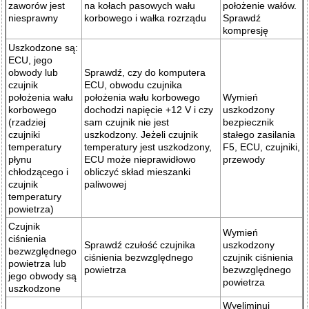
zaworów jest
na kołach pasowych wału
położenie wałów.
niesprawny
korbowego i wałka rozrządu
Sprawdź
kompresję
Uszkodzone są:
ECU, jego
obwody lub
Sprawdź, czy do komputera
czujnik
ECU, obwodu czujnika
położenia wału
położenia wału korbowego
Wymień
korbowego
dochodzi napięcie +12 V i czy
uszkodzony
(rzadziej
sam czujnik nie jest
bezpiecznik
czujniki
uszkodzony. Jeżeli czujnik
stałego zasilania
temperatury
temperatury jest uszkodzony,
F5, ECU, czujniki,
płynu
ECU może nieprawidłowo
przewody
chłodzącego i
obliczyć skład mieszanki
czujnik
paliwowej
temperatury
powietrza)
Czujnik
Wymień
ciśnienia
Sprawdź czułość czujnika
uszkodzony
bezwzględnego
ciśnienia bezwzględnego
czujnik ciśnienia
powietrza lub
powietrza
bezwzględnego
jego obwody są
powietrza
uszkodzone
Wyeliminuj