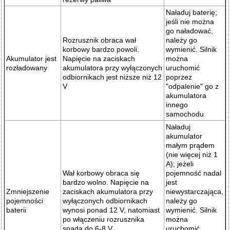
Naładuj baterię;
jeśli nie można
go naładować,
Rozrusznik obraca wał
należy go
korbowy bardzo powoli.
wymienić. Silnik
Akumulator jest
Napięcie na zaciskach
można
rozładowany
akumulatora przy wyłączonych
uruchomić
odbiornikach jest niższe niż 12
poprzez
V
"odpalenie" go z
akumulatora
innego
samochodu
Naładuj
akumulator
małym prądem
(nie więcej niż 1
A); jeżeli
Wał korbowy obraca się
pojemność nadal
bardzo wolno. Napięcie na
jest
Zmniejszenie
zaciskach akumulatora przy
niewystarczająca,
pojemności
wyłączonych odbiornikach
należy go
baterii
wynosi ponad 12 V, natomiast
wymienić. Silnik
po włączeniu rozrusznika
można
spada do 6-8 V
uruchomić