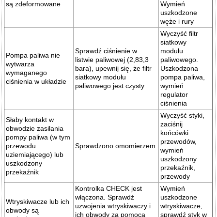
są zdeformowane
Wymień
uszkodzone
węże i rury
Wyczyść filtr
siatkowy
Sprawdź ciśnienie w
modułu
Pompa paliwa nie
listwie paliwowej (2,83,3
paliwowego.
wytwarza
bara), upewnij się, że filtr
Uszkodzona
wymaganego
siatkowy modułu
pompa paliwa,
ciśnienia w układzie
paliwowego jest czysty
wymień
regulator
ciśnienia
Wyczyść styki,
Słaby kontakt w
zaciśnij
obwodzie zasilania
końcówki
pompy paliwa (w tym
przewodów,
przewodu
Sprawdzono omomierzem
wymień
uziemiającego) lub
uszkodzony
uszkodzony
przekaźnik,
przekaźnik
przewody
Kontrolka CHECK jest
Wymień
włączona. Sprawdź
uszkodzone
Wtryskiwacze lub ich
uzwojenia wtryskiwaczy i
wtryskiwacze,
obwody są
ich obwody za pomocą
sprawdź styk w