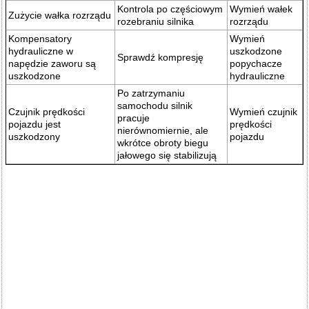
Kontrola po częściowym
Wymień wałek
Zużycie wałka rozrządu
rozebraniu silnika
rozrządu
Kompensatory
Wymień
hydrauliczne w
uszkodzone
Sprawdź kompresję
napędzie zaworu są
popychacze
uszkodzone
hydrauliczne
Po zatrzymaniu
samochodu silnik
Czujnik prędkości
Wymień czujnik
pracuje
pojazdu jest
prędkości
nierównomiernie, ale
uszkodzony
pojazdu
wkrótce obroty biegu
jałowego się stabilizują