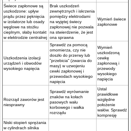
Świece zapłonowe są
Brak uszkodzeń
uszkodzone: upływ
zewnętrznych i iskrzenia
prądu przez pęknięcia
pomiędzy elektrodami
Wymień świece
w izolatorze lub osady
na wyjętej świecy
zapłonowe
węglowe na stożku
zapłonowej nie pozwala
cieplnym, słaby kontakt
na stwierdzenie, że jest
w elektrodzie centralnej
ona sprawna
Sprawdź za pomocą
Wymień
omomierza, czy nie
uszkodzoną
doszło do przerwy lub
Uszkodzenia izolacji
cewkę
"przebicia" (zwarcia do
urządzeń i obwodów
zapłonową i
masy) w uzwojeniu
wysokiego napięcia
przewody
cewki zapłonowej i
wysokiego
przewodach wysokiego
napięcia
napięcia
Ustal
Sprawdź wyrównanie
prawidłowe
znaków na kołach
Rozrząd zaworów jest
względne
pasowych wału
niesprawny
położenie
korbowego i wałka
wałów. Sprawdź
rozrządu
kompresję
Niski stopień sprężania
w cylindrach silnika