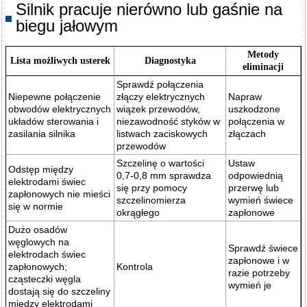
Silnik pracuje nierówno lub gaśnie na
biegu jałowym
Metody
Lista możliwych usterek
Diagnostyka
eliminacji
Sprawdź połączenia
Niepewne połączenie
złączy elektrycznych
Napraw
obwodów elektrycznych
wiązek przewodów,
uszkodzone
układów sterowania i
niezawodność styków w
połączenia w
zasilania silnika
listwach zaciskowych
złączach
przewodów
Szczelinę o wartości
Ustaw
Odstęp między
0,7-0,8 mm sprawdza
odpowiednią
elektrodami świec
się przy pomocy
przerwę lub
zapłonowych nie mieści
szczelinomierza
wymień świece
się w normie
okrągłego
zapłonowe
Dużo osadów
węglowych na
Sprawdź świece
elektrodach świec
zapłonowe i w
zapłonowych;
Kontrola
razie potrzeby
cząsteczki węgla
wymień je
dostają się do szczeliny
między elektrodami