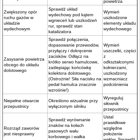
powietrza
Sprawdź układ
Zwiększony opór
Wymień
wydechowy pod kątem
ruchu gazów w
uszkodzone
wgnieceń lub uszkodzeń
układzie
elementy układu
rur, sprawdź stan
wydechowym
wydechowego
katalizatora
Sprawdź połączenia,
dopasowanie przewodów,
Wymień
przyłączy i dokręcenie
uszczelki, części
zacisków. Odłącz na
z
Zasysanie powietrza
krótko serwo hamulcowe,
odkształconymi
obcego do układu
zaślepiając końcówkę
kołnierzami,
dolotowego
kolektora dolotowego.
uszkodzony
(Ostrożnie! Siła nacisku na
wzmacniacz
pedał hamulca znacznie
podciśnienia
wzrośnie!)
Wyreguluj
Niepełne otwarcie
Określono wizualnie przy
siłownik
przepustnicy
wyłączonym silniku
przepustnicy
Ustal
Sprawdź wyrównanie
prawidłowe
znaków na kołach
Rozrząd zaworów
względne
pasowych wału
jest niesprawny
położenie
korbowego i wałka
wałów. Sprawdź