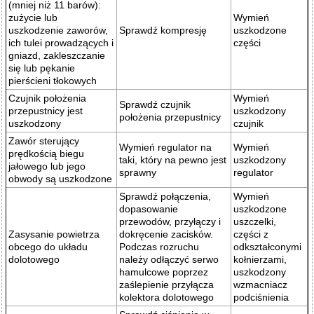
(mniej niż 11 barów):
zużycie lub
Wymień
uszkodzenie zaworów,
Sprawdź kompresję
uszkodzone
ich tulei prowadzących i
części
gniazd, zakleszczanie
się lub pękanie
pierścieni tłokowych
Czujnik położenia
Wymień
Sprawdź czujnik
przepustnicy jest
uszkodzony
położenia przepustnicy
uszkodzony
czujnik
Zawór sterujący
Wymień regulator na
Wymień
prędkością biegu
taki, który na pewno jest
uszkodzony
jałowego lub jego
sprawny
regulator
obwody są uszkodzone
Sprawdź połączenia,
Wymień
dopasowanie
uszkodzone
przewodów, przyłączy i
uszczelki,
Zasysanie powietrza
dokręcenie zacisków.
części z
obcego do układu
Podczas rozruchu
odkształconymi
dolotowego
należy odłączyć serwo
kołnierzami,
hamulcowe poprzez
uszkodzony
zaślepienie przyłącza
wzmacniacz
kolektora dolotowego
podciśnienia