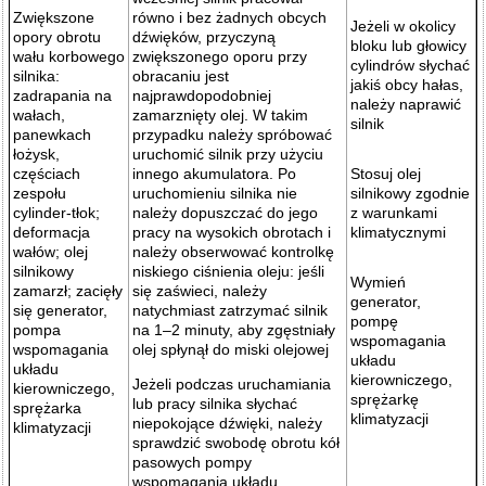
Zwiększone
równo i bez żadnych obcych
Jeżeli w okolicy
opory obrotu
dźwięków, przyczyną
bloku lub głowicy
wału korbowego
zwiększonego oporu przy
cylindrów słychać
silnika:
obracaniu jest
jakiś obcy hałas,
zadrapania na
najprawdopodobniej
należy naprawić
wałach,
zamarznięty olej. W takim
silnik
panewkach
przypadku należy spróbować
łożysk,
uruchomić silnik przy użyciu
częściach
innego akumulatora. Po
Stosuj olej
zespołu
uruchomieniu silnika nie
silnikowy zgodnie
cylinder-tłok;
należy dopuszczać do jego
z warunkami
deformacja
pracy na wysokich obrotach i
klimatycznymi
wałów; olej
należy obserwować kontrolkę
silnikowy
niskiego ciśnienia oleju: jeśli
Wymień
zamarzł; zacięły
się zaświeci, należy
generator,
się generator,
natychmiast zatrzymać silnik
pompę
pompa
na 1–2 minuty, aby zgęstniały
wspomagania
wspomagania
olej spłynął do miski olejowej
układu
układu
kierowniczego,
Jeżeli podczas uruchamiania
kierowniczego,
sprężarkę
lub pracy silnika słychać
sprężarka
klimatyzacji
niepokojące dźwięki, należy
klimatyzacji
sprawdzić swobodę obrotu kół
pasowych pompy
wspomagania układu