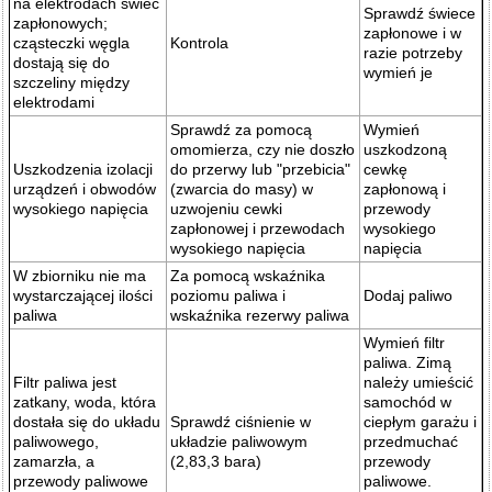
na elektrodach świec
Sprawdź świece
zapłonowych;
zapłonowe i w
cząsteczki węgla
Kontrola
razie potrzeby
dostają się do
wymień je
szczeliny między
elektrodami
Sprawdź za pomocą
Wymień
omomierza, czy nie doszło
uszkodzoną
Uszkodzenia izolacji
do przerwy lub "przebicia"
cewkę
urządzeń i obwodów
(zwarcia do masy) w
zapłonową i
wysokiego napięcia
uzwojeniu cewki
przewody
zapłonowej i przewodach
wysokiego
wysokiego napięcia
napięcia
W zbiorniku nie ma
Za pomocą wskaźnika
wystarczającej ilości
poziomu paliwa i
Dodaj paliwo
paliwa
wskaźnika rezerwy paliwa
Wymień filtr
paliwa. Zimą
Filtr paliwa jest
należy umieścić
zatkany, woda, która
samochód w
dostała się do układu
Sprawdź ciśnienie w
ciepłym garażu i
paliwowego,
układzie paliwowym
przedmuchać
zamarzła, a
(2,83,3 bara)
przewody
przewody paliwowe
paliwowe.