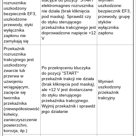
stacyjce do pozycji "START"
Wymień
rozrusznika:
elektromagnes rozrusznika
uszkodzone:
uszkodzony
nie działa (brak kliknięcia
bezpiecznik EF3,
bezpiecznik EF3,
pod maską). Sprawdź czy
przewody, grupę
uszkodzone
do styku sterującego
styków
przewody, styki
przekaźnika trakcyjnego jest
wyłącznika
wyłącznika
doprowadzone napięcie +12
zapłonu
zapłonu nie
V
zamykają się
Przekaźnik
rozrusznika
trakcyjnego jest
uszkodzony:
Po przekręceniu kluczyka
zwarcie lub
do pozycji "START"
przerwa w
przekaźnik trakcji nie działa
uzwojeniu
Wymień
(brak kliknięcia pod maską),
wciągającym,
uszkodzony
ale +12 V jest dostarczane
zacięcie się
przekaźnik
do styku sterującego
twornika
trakcyjny
przekaźnika trakcyjnego.
przekaźnika
Wyjmij przekaźnik i sprawdź
(niewspółosiowość
jego działanie
kotwicy,
zanieczyszczenie
powierzchni,
korozja, itp.)