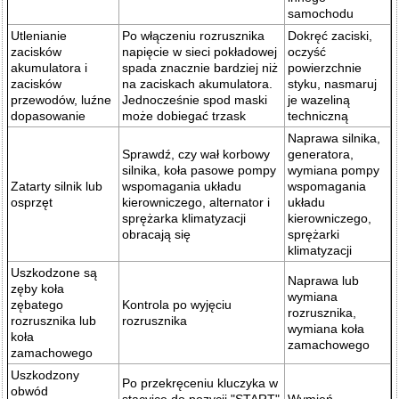
samochodu
Utlenianie
Po włączeniu rozrusznika
Dokręć zaciski,
zacisków
napięcie w sieci pokładowej
oczyść
akumulatora i
spada znacznie bardziej niż
powierzchnie
zacisków
na zaciskach akumulatora.
styku, nasmaruj
przewodów, luźne
Jednocześnie spod maski
je wazeliną
dopasowanie
może dobiegać trzask
techniczną
Naprawa silnika,
Sprawdź, czy wał korbowy
generatora,
silnika, koła pasowe pompy
wymiana pompy
Zatarty silnik lub
wspomagania układu
wspomagania
osprzęt
kierowniczego, alternator i
układu
sprężarka klimatyzacji
kierowniczego,
obracają się
sprężarki
klimatyzacji
Uszkodzone są
Naprawa lub
zęby koła
wymiana
zębatego
Kontrola po wyjęciu
rozrusznika,
rozrusznika lub
rozrusznika
wymiana koła
koła
zamachowego
zamachowego
Uszkodzony
Po przekręceniu kluczyka w
obwód