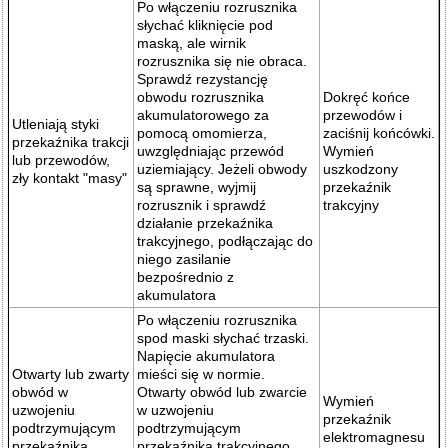
Po włączeniu rozrusznika
słychać kliknięcie pod
maską, ale wirnik
rozrusznika się nie obraca.
Sprawdź rezystancję
obwodu rozrusznika
Dokręć końce
akumulatorowego za
przewodów i
Utleniają styki
pomocą omomierza,
zaciśnij końcówki.
przekaźnika trakcji
uwzględniając przewód
Wymień
lub przewodów,
uziemiający. Jeżeli obwody
uszkodzony
zły kontakt "masy"
są sprawne, wyjmij
przekaźnik
rozrusznik i sprawdź
trakcyjny
działanie przekaźnika
trakcyjnego, podłączając do
niego zasilanie
bezpośrednio z
akumulatora
Po włączeniu rozrusznika
spod maski słychać trzaski.
Napięcie akumulatora
Otwarty lub zwarty
mieści się w normie.
obwód w
Otwarty obwód lub zwarcie
Wymień
uzwojeniu
w uzwojeniu
przekaźnik
podtrzymującym
podtrzymującym
elektromagnesu
przekaźnika
przekaźnika trakcyjnego