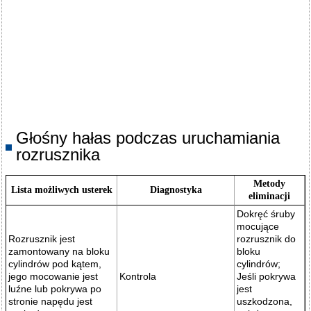
Głośny hałas podczas uruchamiania
rozrusznika
Metody
Lista możliwych usterek
Diagnostyka
eliminacji
Dokręć śruby
mocujące
Rozrusznik jest
rozrusznik do
zamontowany na bloku
bloku
cylindrów pod kątem,
cylindrów;
jego mocowanie jest
Kontrola
Jeśli pokrywa
luźne lub pokrywa po
jest
stronie napędu jest
uszkodzona,