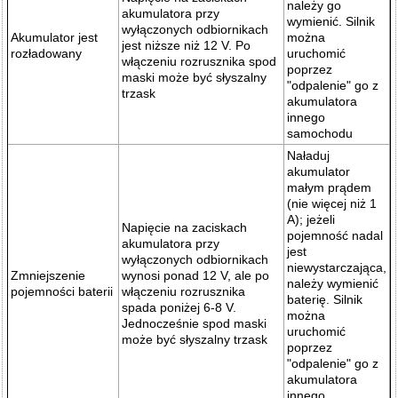
należy go
akumulatora przy
wymienić. Silnik
wyłączonych odbiornikach
Akumulator jest
można
jest niższe niż 12 V. Po
rozładowany
uruchomić
włączeniu rozrusznika spod
poprzez
maski może być słyszalny
"odpalenie" go z
trzask
akumulatora
innego
samochodu
Naładuj
akumulator
małym prądem
(nie więcej niż 1
A); jeżeli
Napięcie na zaciskach
pojemność nadal
akumulatora przy
jest
wyłączonych odbiornikach
niewystarczająca,
Zmniejszenie
wynosi ponad 12 V, ale po
należy wymienić
pojemności baterii
włączeniu rozrusznika
baterię. Silnik
spada poniżej 6-8 V.
można
Jednocześnie spod maski
uruchomić
może być słyszalny trzask
poprzez
"odpalenie" go z
akumulatora
innego