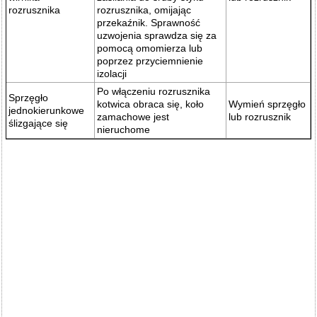
rozrusznika
rozrusznika, omijając
przekaźnik. Sprawność
uzwojenia sprawdza się za
pomocą omomierza lub
poprzez przyciemnienie
izolacji
Po włączeniu rozrusznika
Sprzęgło
kotwica obraca się, koło
Wymień sprzęgło
jednokierunkowe
zamachowe jest
lub rozrusznik
ślizgające się
nieruchome