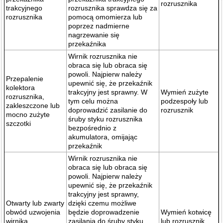
rozrusznika
trakcyjnego
rozrusznika sprawdza się za
rozrusznika
pomocą omomierza lub
poprzez nadmierne
nagrzewanie się
przekaźnika
Wirnik rozrusznika nie
obraca się lub obraca się
powoli. Najpierw należy
Przepalenie
upewnić się, że przekaźnik
kolektora
trakcyjny jest sprawny. W
Wymień zużyte
rozrusznika,
tym celu można
podzespoły lub
zakleszczone lub
doprowadzić zasilanie do
rozrusznik
mocno zużyte
śruby styku rozrusznika
szczotki
bezpośrednio z
akumulatora, omijając
przekaźnik
Wirnik rozrusznika nie
obraca się lub obraca się
powoli. Najpierw należy
upewnić się, że przekaźnik
trakcyjny jest sprawny,
Otwarty lub zwarty
dzięki czemu możliwe
obwód uzwojenia
będzie doprowadzenie
Wymień kotwicę
wirnika
zasilania do śruby styku
lub rozrusznik