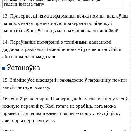
гадзіннікавага тыпу
13. Праверце, ці няма дэфармацыі вечка помпы, паклаўшы
папярок вечка прэцызійную праверачную лінейку і
паспрабаваўшы ўставіць мац паміж вечкам і лінейкай.
14. Параўнайце вымярэнні з тэхнічнымі дадзенымі
дадзенага раздзела. Заменіце новымі ўсе якія зносіліся
або пашкоджаныя дэталі.
Ўстаноўка
15. Зніміце ўсе шасцярні і закладзеце ў паражніну помпы
кансістэнтную змазку.
16. Устаўце шасцярні. Праверце, каб змазка выціснулася ў
кожную паражніну. Калі гэтага не зрабіць, гэта можа
прывесці да пашкоджання помпы з-за адсутнасці ціску
алею пры першым пуску.