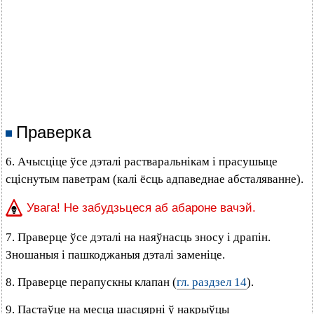
Праверка
6. Ачысціце ўсе дэталі растваральнікам і прасушыце
сціснутым паветрам (калі ёсць адпаведнае абсталяванне).
Увага! Не забудзьцеся аб абароне вачэй.
7. Праверце ўсе дэталі на наяўнасць зносу і драпін.
Зношаныя і пашкоджаныя дэталі заменіце.
8. Праверце перапускны клапан (
гл. раздзел 14
).
9. Пастаўце на месца шасцярні ў накрыўцы