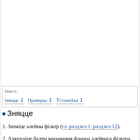
Змест:
Зняцце ↧
Праверка ↧
Ўстаноўка ↧
Зняцце
1. Зніміце алейны фільтр (
гл. раздзел 1, раздзел 12
).
2. Адкруціце балты мацавання фланца алейнага фільтра,