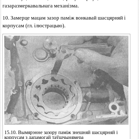
газаразмеркавальнага механізма.
10. Замерце мацам зазор паміж вонкавай шасцярняй і
корпусам (гл. ілюстрацыю).
15.10. Вымярэнне зазору паміж знешняй шасцярняй і
корпусам з дапамогай таўшчынямера