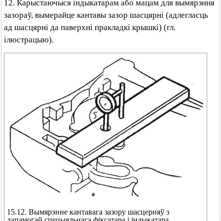
12. Карыстаючыся індыкатарам або мацам для вымярэння
зазораў, вымерайце кантавы зазор шасцярні (адлегласць
ад шасцярні да паверхні пракладкі крышкі) (гл.
ілюстрацыю).
15.12. Вымярэнне кантавага зазору шасцерняў з
дапамогай спецыяльнага фіксатара і індыкатара