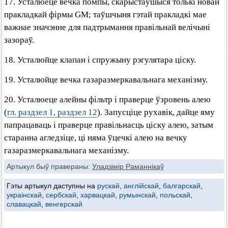
17. Усталюеце вечка помпы, скарыстаўшыся толькі новай
пракладкай фірмы GM; таўшчыня гэтай пракладкі мае
важнае значэнне для падтрымання правільнай велічыні
зазораў.
18. Усталюйце клапан і спружыну рэгулятара ціску.
19. Усталюйце вечка газаразмеркавальнага механізму.
20. Усталюеце алейны фільтр і праверце ўзровень алею
(
гл. раздзел 1, раздзел 12
). Запусціце рухавік, дайце яму
папрацаваць і праверце правільнасць ціску алею, затым
старанна агледзіце, ці няма ўцечкі алею на вечку
газаразмеркавальнага механізму.
Артыкул быў правераны:
Уладзімір Раманнікаў
Гэты артыкул даступны на
рускай
,
англійскай
,
балгарскай
,
украінскай
,
сербскай
,
харвацкай
,
румынскай
,
польскай
,
славацкай
,
венгерскай