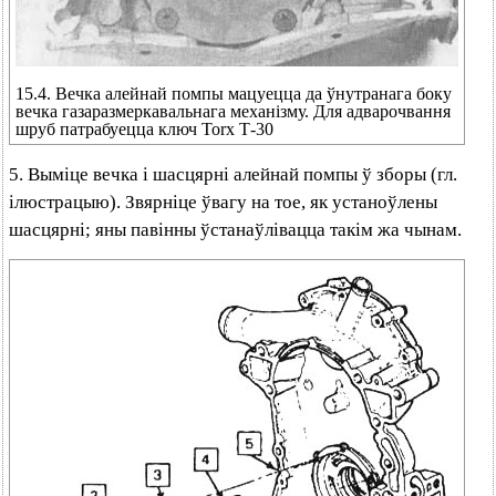
15.4. Вечка алейнай помпы мацуецца да ўнутранага боку
вечка газаразмеркавальнага механізму. Для адварочвання
шруб патрабуецца ключ Torx Т-30
5. Выміце вечка і шасцярні алейнай помпы ў зборы (гл.
ілюстрацыю). Звярніце ўвагу на тое, як устаноўлены
шасцярні; яны павінны ўстанаўлівацца такім жа чынам.