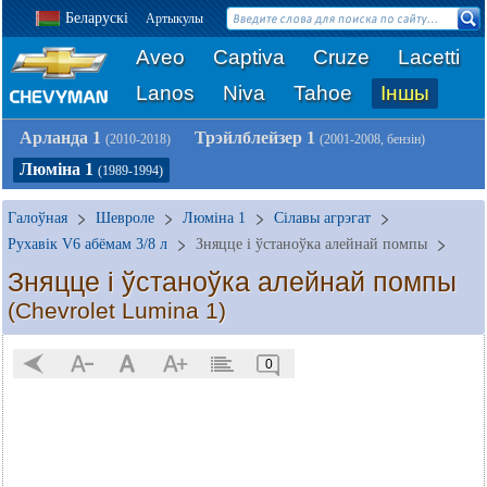
Беларускі
Артыкулы
Aveo
Captiva
Cruze
Lacetti
Lanos
Niva
Tahoe
Іншы
Арланда 1
Трэйлблейзер 1
(2010-2018)
(2001-2008, бензін)
Люміна 1
(1989-1994)
Галоўная
Шевроле
Люміна 1
Сілавы агрэгат
Рухавік V6 абёмам 3/8 л
Зняцце і ўстаноўка алейнай помпы
Зняцце і ўстаноўка алейнай помпы
(Chevrolet Lumina 1)
0