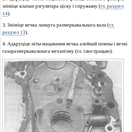
зніміце клапан рэгулятара ціску і спружыну (
гл. раздзел
14
).
3. Зніміце вечка ланцуга размеркавальнага вала (
гл.
раздзел 13
).
4. Адкруціце ніты мацавання вечка алейнай помпы і вечкі
газаразмеркавальнага механізму (гл. ілюстрацыю).