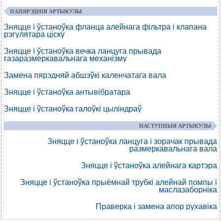
ПАПЯРЭДНІЯ АРТЫКУЛЫ
Зняцце і ўстаноўка фланца алейнага фільтра і клапана
рэгулятара ціску
Зняцце і ўстаноўка вечка ланцуга прывада
газаразмеркавальнага механізму
Замена пярэдняй абшэўкі каленчатага вала
Зняцце і ўстаноўка антывібратара
Зняцце і ўстаноўка галоўкі цыліндраў
НАСТУПНЫЯ АРТЫКУЛЫ
Зняцце і ўстаноўка ланцуга і зорачак прывада
размеркавальнага вала
Зняцце і ўстаноўка алейнага картэра
Зняцце і ўстаноўка прыёмнай трубкі алейнай помпы і
маслазаборніка
Праверка і замена апор рухавіка