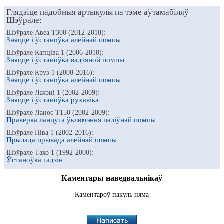
Глядзіце падобныя артыкулы па тэме аўтамабіляў
Шэўрале:
Шэўрале Авеа Т300 (2012-2018):
Зняцце і ўстаноўка алейнай помпы
Шэўрале Капціва 1 (2006-2018):
Зняцце і ўстаноўка вадзяной помпы
Шэўрале Круз 1 (2008-2016):
Зняцце і ўстаноўка алейнай помпы
Шэўрале Лачэці 1 (2002-2009):
Зняцце і ўстаноўка рухавіка
Шэўрале Ланос Т150 (2002-2009):
Праверка ланцуга ўключэння паліўнай помпы
Шэўрале Ніва 1 (2002-2016):
Прылада прывада алейнай помпы
Шэўрале Тахо 1 (1992-2000):
Ўстаноўка гадзін
Каментары наведвальнікаў
Каментароў пакуль няма