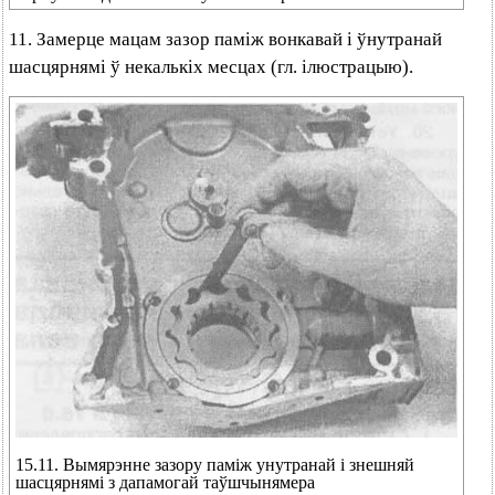
11. Замерце мацам зазор паміж вонкавай і ўнутранай
шасцярнямі ў некалькіх месцах (гл. ілюстрацыю).
15.11. Вымярэнне зазору паміж унутранай і знешняй
шасцярнямі з дапамогай таўшчынямера