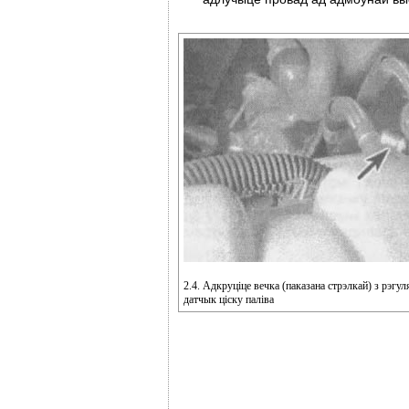
2.4. Адкруціце вечка (паказана стрэлкай) з рэгул
датчык ціску паліва