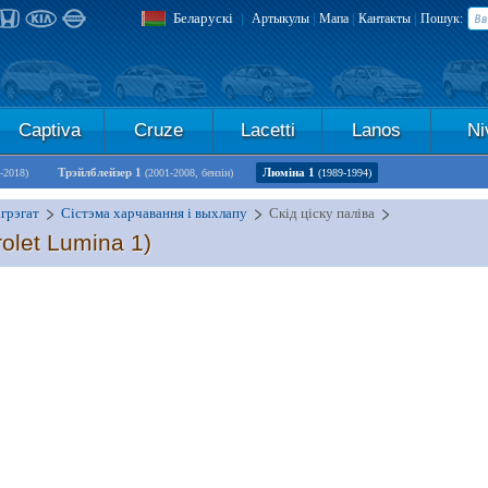
Беларускі
|
|
|
|
Артыкулы
Мапа
Кантакты
Пошук:
Captiva
Cruze
Lacetti
Lanos
Ni
Трэйлблейзер 1
Люміна 1
-2018)
(2001-2008, бензін)
(1989-1994)
грэгат
Сістэма харчавання і выхлапу
Скід ціску паліва
olet Lumina 1)