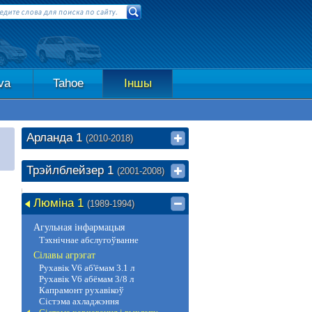
va
Tahoe
Іншы
Арланда 1
(2010-2018)
Трэйлблейзер 1
(2001-2008)
Люміна 1
(1989-1994)
Агульная інфармацыя
Тэхнічнае абслугоўванне
Сілавы агрэгат
Рухавік V6 аб'ёмам 3.1 л
Рухавік V6 абёмам 3/8 л
Капрамонт рухавікоў
Сістэма ахладжэння