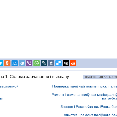
а 1: Сістэма харчавання і выхлапу
НАСТУПНЫЯ АРТЫКУ
 выхлапной
Праверка паліўнай помпы і ціскі палі
Рамонт і замена паліўных магістраляў
мы
патрубк
Зняцце і ўстаноўка паліўнага ба
Ачыстка і рамонт паліўнага ба