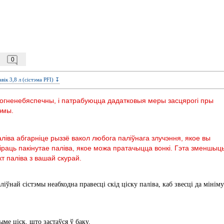
0
вік 3,8 л (сістэма PFI) ↧
вогненебяспечны, і патрабуюцца дадатковыя меры засцярогі пры
эмы.
аліва абгарніце рыззё вакол любога паліўнага злучэння, якое вы
іраць пакінутае паліва, якое можа пратачыцца вонкі. Гэта зменшыц
кт паліва з вашай скурай.
іўнай сістэмы неабходна правесці скід ціску паліва, каб звесці да мінім
дыме ціск, што застаўся ў баку.