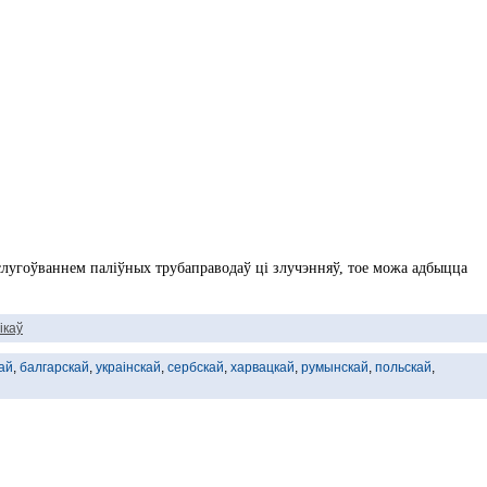
бслугоўваннем паліўных трубаправодаў ці злучэнняў, тое можа адбыцца
ікаў
ай
,
балгарскай
,
украінскай
,
сербскай
,
харвацкай
,
румынскай
,
польскай
,