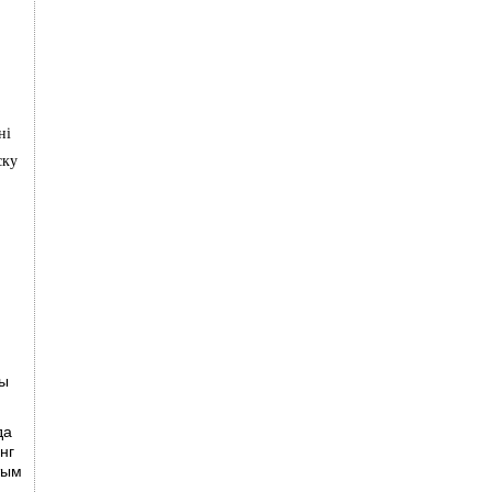
ні
ску
ны
да
нг
тым