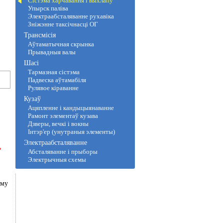
Сістэма харчавання і выхлапу
Упырск паліва
Электраабсталяванне рухавіка
Зніжэнне таксічнасці ОГ
Трансмісія
Аўтаматычная скрынка
Прывадныя валы
Шасі
Тармазная сістэма
Падвеска аўтамабіля
Рулявое кіраванне
Кузаў
Ацяпленне і кандыцыянаванне
Рамонт элементаў кузава
Дзверы, вечкі і вокны
Інтэр'ер (унутраныя элементы)
Электраабсталяванне
ь
Абсталяванне і прыборы
Электрычныя схемы
уму