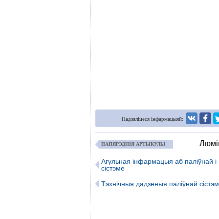
Падзяліцеся інфармацыяй:
Люмін
ПАПЯРЭДНІЯ АРТЫКУЛЫ
Агульная інфармацыя аб паліўнай і
сістэме
Тэхнічныя дадзеныя паліўнай сістэ