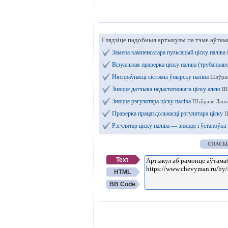
Глядзіце падобныя артыкулы па тэме аўтам
Замена кампенсатара пульсацый ціску паліва
Візуальная праверка ціску паліва (трубаправо
Няспраўнасці сістэмы ўпырску паліва
Шэўрал
Зняцце датчыка недастатковага ціску алею
Шэ
Зняцце рэгулятара ціску паліва
Шэўрале Лано
Праверка працаздольнасці рэгулятара ціску
Ш
Рэгулятар ціску паліва — зняцце і ўстаноўка
СПАСЫ
Text
HTML
BB Code