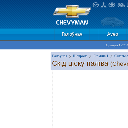
Галоўная
Aveo
Арланда 1
(2010
Галоўная
Шевроле
Люміна 1
Сілавы а
Скід ціску паліва
(Chevr