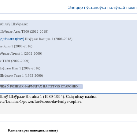
Зняцце і ўстаноўка паліўнай пом
абіляў Шэўрале:
Шэўрале Авеа Т300 (2012-2018)
д нізкага ціску)
Шэўрале Капціва 1 (2006-2018)
е Круз 1 (2008-2016)
ўрале Лачэці 1 (2002-2009)
с Т150 (2002-2009)
эўрале Ніва 1 (2002-2016)
Шэўрале Тахо 1 (1992-2000)
ЛКА Ў РОЗНЫХ ФАРМАТАХ НА ГЭТУЮ СТАРОНКУ
Каментары наведвальнікаў