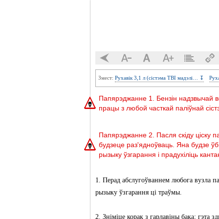
Змест:
Рухавік 3,1 л (сістэма TBI мадэлі… ↧
Руха
Папярэджанне 1. Бензін надзвычай 
працы з любой часткай паліўнай сіст
Папярэджанне 2. Пасля скіду ціску п
будзеце раз'ядноўваць. Яна будзе ўб
рызыку ўзгарання і прадухіліць канта
1. Перад абслугоўваннем любога вузла пал
рызыку ўзгарання ці траўмы.
2. Зніміце корак з гарлавіны бака; гэта з