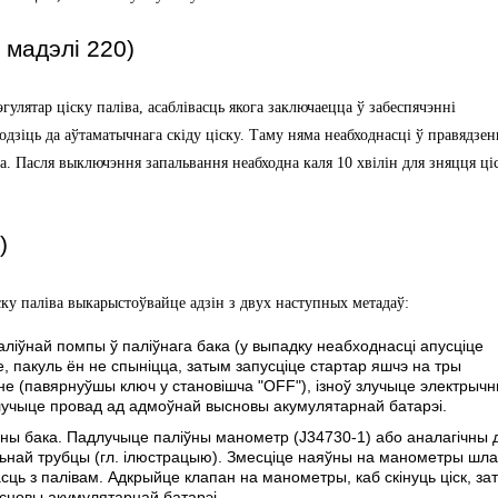
I мадэлі 220)
эгулятар ціску паліва, асаблівасць якога заключаецца ў забеспячэнні
дзіць да аўтаматычнага скіду ціску. Таму няма неабходнасці ў правядзен
а. Пасля выключэння запальвання неабходна каля 10 хвілін для зняцця ці
)
іску паліва выкарыстоўвайце адзін з двух наступных метадаў:
ліўнай помпы ў паліўнага бака (у выпадку неабходнасці апусціце
це, пакуль ён не спыніцца, затым запусціце стартар яшчэ на тры
 (павярнуўшы ключ у становішча "OFF"), ізноў злучыце электрыч
лучыце провад ад адмоўнай высновы акумулятарнай батарэі.
авіны бака. Падлучыце паліўны манометр (J34730-1) або аналагічны 
ьнай трубцы (гл. ілюстрацыю). Змесціце наяўны на манометры шла
ць з палівам. Адкрыйце клапан на манометры, каб скінуць ціск, за
сновы акумулятарнай батарэі.