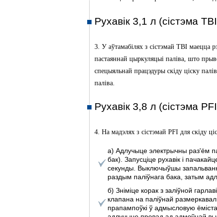
Рухавік 3,1 л (сістэма TB
3. У аўтамабілях з сістэмай TBI маецца р
пастаяннай цыркуляцыі паліва, што прыво
спецыяльнай працэдуры скіду ціску палів
паліва.
Рухавік 3,8 л (сістэма PFI
4. На мадэлях з сістэмай PFI для скіду ц
а) Адлучыце электрычны раз'ём па
бак). Запусціце рухавік і пачакай
секунды. Выключыўшы запальванне
раздым паліўнага бака, затым ад
б) Зніміце корак з заліўной гарл
клапана на паліўнай размеркавал
прапампоўкі ў адмысловую ёмістас
адлучыце провад ад адмоўнай вы