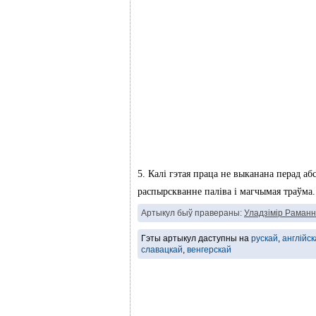
5. Калі гэтая праца не выканана перад а
распырскванне паліва і магчымая траўма.
Артыкул быў правераны:
Уладзімір Раманн
Гэты артыкул даступны на
рускай
,
англійск
славацкай
,
венгерскай