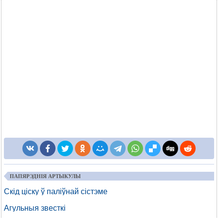
ПАПЯРЭДНІЯ АРТЫКУЛЫ
Скід ціску ў паліўнай сістэме
Агульныя звесткі