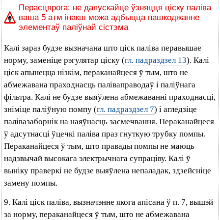
Перасцярога: не дапускайце ўзняцця ціску паліва
ваша 5 атм інакш можа адбыцца пашкоджанне
элементаў паліўнай сістэма
Калі зараз будзе вызначана што ціск паліва перавышае
норму, заменіце рэгулятар ціску (
гл. падраздзел 13
). Калі
ціск апынецца нізкім, пераканайцеся ў тым, што не
абмежавана праходнасць паліваправодаў і паліўнага
фільтра. Калі не будзе выяўлена абмежаванні праходнасці,
зніміце паліўную помпу (
гл. падраздзел 7
) і агледзіце
палівазаборнік на наяўнасць засмечвання. Пераканайцеся
ў адсутнасці ўцечкі паліва праз гнуткую трубку помпы.
Пераканайцеся ў тым, што правады помпы не маюць
надзвычай высокага электрычнага супраціву. Калі ў
выніку праверкі не будзе выяўлена непаладак, здзейсніце
замену помпы.
9. Калі ціск паліва, вызначэнне якога апісана ў п. 7, вышэй
за норму, пераканайцеся ў тым, што не абмежавана