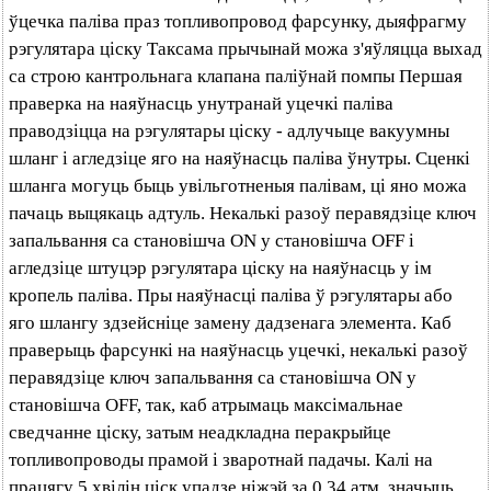
ўцечка паліва праз топливопровод фарсунку, дыяфрагму
рэгулятара ціску Таксама прычынай можа з'яўляцца выхад
са строю кантрольнага клапана паліўнай помпы Першая
праверка на наяўнасць унутранай уцечкі паліва
праводзіцца на рэгулятары ціску - адлучыце вакуумны
шланг і агледзіце яго на наяўнасць паліва ўнутры. Сценкі
шланга могуць быць увільготненыя палівам, ці яно можа
пачаць выцякаць адтуль. Некалькі разоў перавядзіце ключ
запальвання са становішча ON у становішча OFF і
агледзіце штуцэр рэгулятара ціску на наяўнасць у ім
кропель паліва. Пры наяўнасці паліва ў рэгулятары або
яго шлангу здзейсніце замену дадзенага элемента. Каб
праверыць фарсункі на наяўнасць уцечкі, некалькі разоў
перавядзіце ключ запальвання са становішча ON у
становішча OFF, так, каб атрымаць максімальнае
сведчанне ціску, затым неадкладна перакрыйце
топливопроводы прамой і зваротнай падачы. Калі на
працягу 5 хвілін ціск упадзе ніжэй за 0.34 атм, значыць,