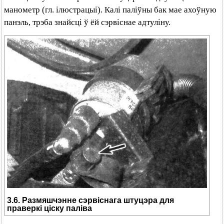
манометр (гл. ілюстрацыі). Калі паліўны бак мае ахоўную
панэль, трэба знайсці ў ёй сэрвіснае адтуліну.
3.6. Размяшчэнне сэрвіснага штуцэра для
праверкі ціску паліва