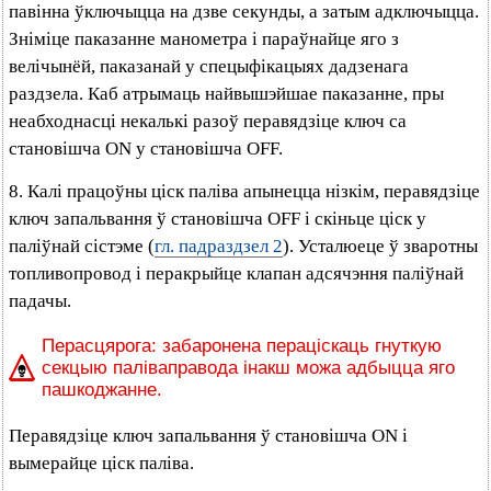
павінна ўключыцца на дзве секунды, а затым адключыцца.
Зніміце паказанне манометра і параўнайце яго з
велічынёй, паказанай у спецыфікацыях дадзенага
раздзела. Каб атрымаць найвышэйшае паказанне, пры
неабходнасці некалькі разоў перавядзіце ключ са
становішча ON у становішча OFF.
8. Калі працоўны ціск паліва апынецца нізкім, перавядзіце
ключ запальвання ў становішча OFF і скіньце ціск у
паліўнай сістэме (
гл. падраздзел 2
). Усталюеце ў зваротны
топливопровод і перакрыйце клапан адсячэння паліўнай
падачы.
Перасцярога: забаронена пераціскаць гнуткую
секцыю паліваправода інакш можа адбыцца яго
пашкоджанне.
Перавядзіце ключ запальвання ў становішча ON і
вымерайце ціск паліва.