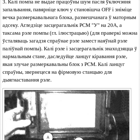
3. Калі помпа не выдае працоўны шум пасля ўключэння
запальвання, павярніце ключ у становішча OFF і зніміце
вечка размеркавальнага блока, размешчанага ў маторным
адсеку. Агледзіце засцерагальнік РСМ "У" на 20А, а
таксама рэле помпы (гл. ілюстрацыю) (для праверкі можна
ўсталяваць загадзя спраўнае рэле замест наяўнай рэле
паліўнай помпы). Калі рэле і засцерагальнік знаходзяцца ў
нармальным стане, даследуйце ланцуг кіравання рэле,
якая злучае размеркавальны блок з РСМ. Калі ланцуг
спраўны, звернецеся на фірмовую станцыю для
дыягнаставання рэле.