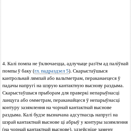
4. Калі помпа не ўключаецца, адлучыце раз'ём ад паліўнай
помпы ў баку (
гл. падраздзел 5
). Скарыстаўшыся
кантрольнай лямпай або вальтметрам, пераканаецеся ў
падачы напругі на шэрую кантактную выснову раздыма.
Скарыстаўшыся прыборам для праверкі непарыўнасці
ланцуга або омметрам, пераканайцеся ў непарыўнасці
контуру зазямлення на чорнай кантактнай выснове
раздыма. Калі будзе вызначана адсутнасць напругі на
шэрай кантактнай выснове ці абрыў у контуры зазямлення
(на чорнай кантактнай выснове), здзейсніце замену