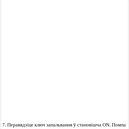
7. Перавядзіце ключ запальвання ў становішча ON. Помпа