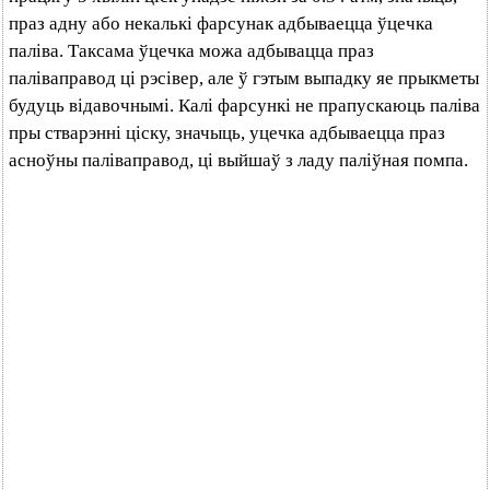
праз адну або некалькі фарсунак адбываецца ўцечка
паліва. Таксама ўцечка можа адбывацца праз
паліваправод ці рэсівер, але ў гэтым выпадку яе прыкметы
будуць відавочнымі. Калі фарсункі не прапускаюць паліва
пры стварэнні ціску, значыць, уцечка адбываецца праз
асноўны паліваправод, ці выйшаў з ладу паліўная помпа.