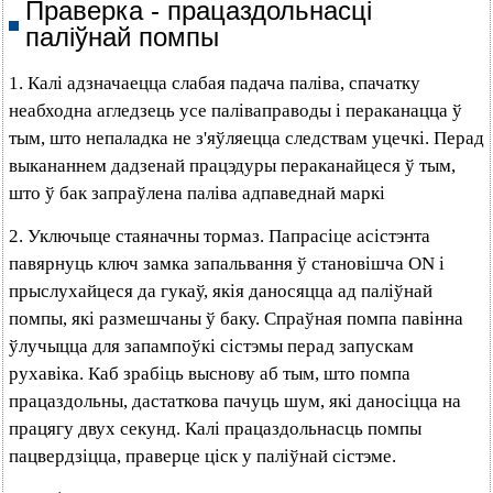
Праверка - працаздольнасці
паліўнай помпы
1. Калі адзначаецца слабая падача паліва, спачатку
неабходна агледзець усе паліваправоды і пераканацца ў
тым, што непаладка не з'яўляецца следствам уцечкі. Перад
выкананнем дадзенай працэдуры пераканайцеся ў тым,
што ў бак запраўлена паліва адпаведнай маркі
2. Уключыце стаяначны тормаз. Папрасіце асістэнта
павярнуць ключ замка запальвання ў становішча ON і
прыслухайцеся да гукаў, якія даносяцца ад паліўнай
помпы, які размешчаны ў баку. Спраўная помпа павінна
ўлучыцца для запампоўкі сістэмы перад запускам
рухавіка. Каб зрабіць выснову аб тым, што помпа
працаздольны, дастаткова пачуць шум, які даносіцца на
працягу двух секунд. Калі працаздольнасць помпы
пацвердзіцца, праверце ціск у паліўнай сістэме.