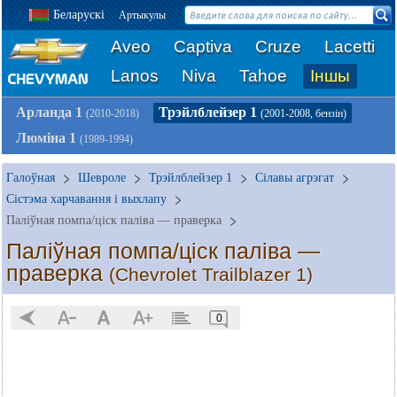
Беларускі
Артыкулы
Aveo
Captiva
Cruze
Lacetti
Lanos
Niva
Tahoe
Іншы
Арланда 1
Трэйлблейзер 1
(2010-2018)
(2001-2008, бензін)
Люміна 1
(1989-1994)
Галоўная
Шевроле
Трэйлблейзер 1
Сілавы агрэгат
Сістэма харчавання і выхлапу
Паліўная помпа/ціск паліва — праверка
Паліўная помпа/ціск паліва —
праверка
(Chevrolet Trailblazer 1)
0