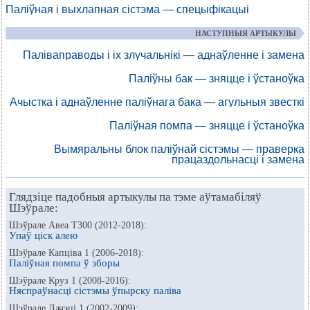
Паліўная і выхлапная сістэма — спецыфікацыі
НАСТУПНЫЯ АРТЫКУЛЫ
Паліваправоды і іх злучальнікі — аднаўленне і замена
Паліўны бак — зняцце і ўстаноўка
Ачыстка і аднаўленне паліўнага бака — агульныя звесткі
Паліўная помпа — зняцце і ўстаноўка
Вымяральны блок паліўнай сістэмы — праверка
працаздольнасці і замена
Глядзіце падобныя артыкулы па тэме аўтамабіляў
Шэўрале:
Шэўрале Авеа Т300 (2012-2018):
Упаў ціск алею
Шэўрале Капціва 1 (2006-2018):
Паліўная помпа ў зборы
Шэўрале Круз 1 (2008-2016):
Няспраўнасці сістэмы ўпырску паліва
Шэўрале Лачэці 1 (2002-2009):