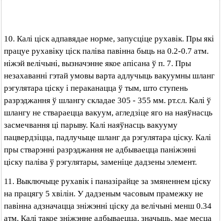
10. Калі ціск адпавядае норме, запусціце рухавік. Пры які
працуе рухавіку ціск паліва павінна быць на 0.2-0.7 атм.
ніжэй велічыні, вызначэнне якое апісана ў п. 7. Пры
незахаванні гэтай умовы варта адлучыць вакуумны шланг
рэгулятара ціску і пераканацца ў тым, што ступень
разрэджання ў шлангу складае 305 - 355 мм. рт.сл. Калі ў
шлангу не ствараецца вакуум, агледзіце яго на наяўнасць
засмечвання ці парыву. Калі наяўнасць вакууму
пацвердзіцца, падлучыце шланг да рэгулятара ціску. Калі
пры стварэнні разрэджання не адбываецца паніжэнні
ціску паліва ў рэгулятары, заменіце дадзены элемент.
11. Выключыце рухавік і паназірайце за змяненнем ціску
на працягу 5 хвілін. У дадзеным часовым прамежку не
павінна адзначацца зніжэнні ціску да велічыні менш 0.34
атм. Калі такое зніжэнне адбываецца, значыць, мае месца