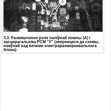
3.3. Размяшчэнне рэле паліўнай помпы (А) і
засцерагальніка РСМ "У" (звернецеся да схемы,
наяўнай пад вечкам электраразмеркавальнага
блока)