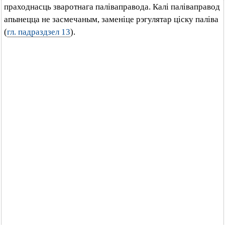
праходнасць зваротнага паліваправода. Калі паліваправод
апынецца не засмечаным, заменіце рэгулятар ціску паліва
(
гл. падраздзел 13
).