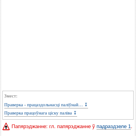
Змест:
Праверка - працаздольнасці паліўнай… ↧
Праверка працоўнага ціску паліва ↧
Папярэджанне: гл. папярэджанне ў
падраздзеле 1
.