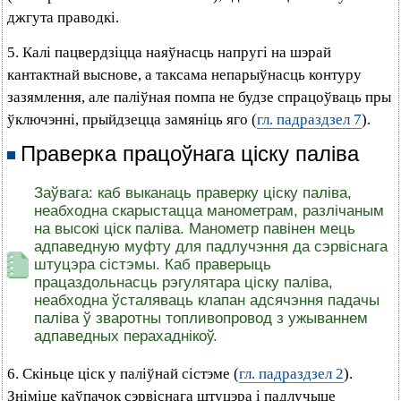
джгута праводкі.
5. Калі пацвердзіцца наяўнасць напругі на шэрай
кантактнай выснове, а таксама непарыўнасць контуру
зазямлення, але паліўная помпа не будзе спрацоўваць пры
ўключэнні, прыйдзецца замяніць яго (
гл. падраздзел 7
).
Праверка працоўнага ціску паліва
Заўвага: каб выканаць праверку ціску паліва,
неабходна скарыстацца манометрам, разлічаным
на высокі ціск паліва. Манометр павінен мець
адпаведную муфту для падлучэння да сэрвіснага
штуцэра сістэмы. Каб праверыць
працаздольнасць рэгулятара ціску паліва,
неабходна ўсталяваць клапан адсячэння падачы
паліва ў зваротны топливопровод з ужываннем
адпаведных перахаднікоў.
6. Скіньце ціск у паліўнай сістэме (
гл. падраздзел 2
).
Зніміце каўпачок сэрвіснага штуцэра і падлучыце