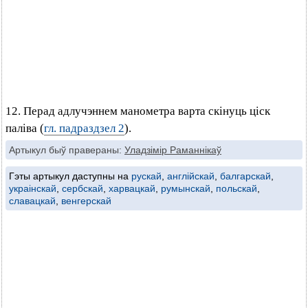
12. Перад адлучэннем манометра варта скінуць ціск
паліва (
гл. падраздзел 2
).
Артыкул быў правераны:
Уладзімір Раманнікаў
Гэты артыкул даступны на
рускай
,
англійскай
,
балгарскай
,
украінскай
,
сербскай
,
харвацкай
,
румынскай
,
польскай
,
славацкай
,
венгерскай