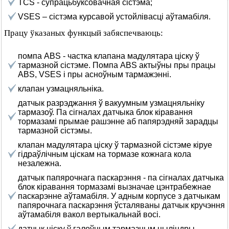
TCS - супрацьбуксовачная сістэма;
VSES – сістэма курсавой устойлівасці аўтамабіля.
Працу ўказаных функцый забяспечваюць:
помпа ABS - частка клапана мадулятара ціску ў
тармазной сістэме. Помпа ABS актыўны пры працы
ABS, VSES і пры асноўным тармажэнні.
клапан узмацняльніка.
датчык разрэджання ў вакуумным узмацняльніку
тармазоў. Па сігналах датчыка блок кіравання
тормазамі прымае рашэнне аб папярэдняй зарадцы
тармазной сістэмы.
клапан мадулятара ціску ў тармазной сістэме кіруе
гідраўлічным ціскам на тормазе кожнага кола
незалежна.
датчык папярочнага паскарэння - па сігналах датчыка
блок кіравання тормазамі вызначае цэнтрабежнае
паскарэнне аўтамабіля. У адным корпусе з датчыкам
папярочнага паскарэння ўсталяваны датчык кручэння
аўтамабіля вакол вертыкальнай восі.
датчык ціску ў галоўным тармазным цыліндры.