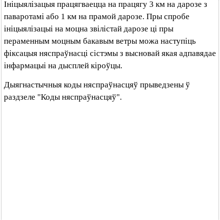
Ініцыялізацыя працягваецца на працягу 3 км на дарозе з
паваротамі або 1 км на прамой дарозе. Пры спробе
ініцыялізацыі на моцна звілістай дарозе ці пры
пераменным моцным бакавым ветры можа наступіць
фіксацыя няспраўнасці сістэмы з высновай якая адпавядае
інфармацыі на дысплей кіроўцы.
Дыягнастычныя коды няспраўнасцяў прыведзены ў
раздзеле "Коды няспраўнасцяў".