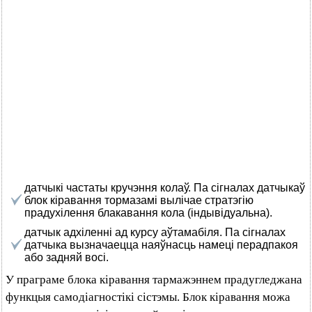
датчыкі частаты кручэння колаў. Па сігналах датчыкаў
блок кіравання тормазамі вылічае стратэгію
прадухілення блакавання кола (індывідуальна).
датчык адхіленні ад курсу аўтамабіля. Па сігналах
датчыка вызначаецца наяўнасць намеці перадпакоя
або задняй восі.
У праграме блока кіравання тармажэннем прадугледжана
функцыя самодіагностікі сістэмы. Блок кіравання можа