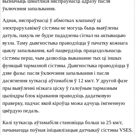
вызначыць шматлікія няспраўнасці адразу пасля
ўключэння запальвання.
Аднак, няспраўнасці ў абмотках клапанаў ці
электрарухавікоў сістэмы не могуць быць выяўлены
датуль, пакуль не будзе пададзены сігнал на актывацыю
вузла. Таму дыягностыка праводзіцца ў пачатку кожнага
цыклу запальвання, каб пацвердзіць працаздольнасць
сістэмы перш, чым дазволіць выкананне тых ці іншых
функцый тармазной сістэмы. Дыягностыка праводзіцца ў
дзве фазы: пасля ўключэння запальвання і пасля
дасягнення хуткасці аўтамабіля ў 12 км/г. У другой фазе
пры выяўленні нізкага ціску ў галоўным тармазным
цыліндры блок кіравання праводзіць дадатковую
праверку, падчас якой кіроўца можа адчуць імгненную
цвёрдую педаль.
Калі хуткасць аўтамабіля становіцца больш за 25 км/г,
пачынаецца поўная ініцыялізацыя датчыкаў сістэмы VSES.