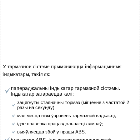
У тармазной сістэме прымяняюцца інфармацыйныя
індыкатары, такія як:
папераджальны індыкатар тармазной сістэмы.
Індыкатар загараецца калі:
зацягнуты стаяначны тормаз (мігценне з частатой 2
разы на секунду);
мае месца нізкі ўзровень тармазной вадкасці;
ідзе праверка працаздольнасці лямпаў;
выяўляецца збой у працы ABS.