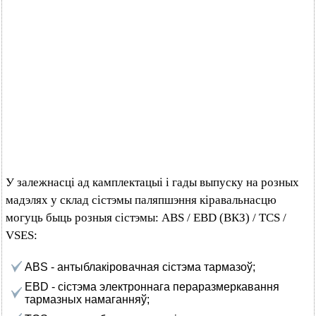
У залежнасці ад камплектацыі і гады выпуску на розных
мадэлях у склад сістэмы паляпшэння кіравальнасцю
могуць быць розныя сістэмы: ABS / EBD (ВКЗ) / TCS /
VSES:
ABS - антыблакіровачная сістэма тармазоў;
EBD - сістэма электроннага пераразмеркавання
тармазных намаганняў;