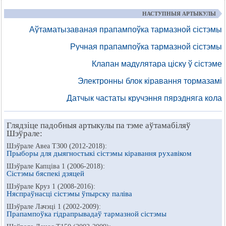
НАСТУПНЫЯ АРТЫКУЛЫ
Аўтаматызаваная прапампоўка тармазной сістэмы
Ручная прапампоўка тармазной сістэмы
Клапан мадулятара ціску ў сістэме
Электронны блок кіравання тормазамі
Датчык частаты кручэння пярэдняга кола
Глядзіце падобныя артыкулы па тэме аўтамабіляў
Шэўрале:
Шэўрале Авеа Т300 (2012-2018):
Прыборы для дыягностыкі сістэмы кіравання рухавіком
Шэўрале Капціва 1 (2006-2018):
Сістэмы бяспекі дзяцей
Шэўрале Круз 1 (2008-2016):
Няспраўнасці сістэмы ўпырску паліва
Шэўрале Лачэці 1 (2002-2009):
Прапампоўка гідрапрывадаў тармазной сістэмы