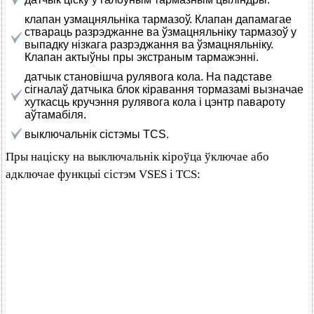
клапан узмацняльніка тармазоў. Клапан дапамагае
ствараць разрэджанне ва ўзмацняльніку тармазоў у
выпадку нізкага разрэджання ва ўзмацняльніку.
Клапан актыўны пры экстраным тармажэнні.
датчык становішча рулявога кола. На падставе
сігналаў датчыка блок кіравання тормазамі вызначае
хуткасць кручэння рулявога кола і цэнтр павароту
аўтамабіля.
выключальнік сістэмы TCS.
Пры націску на выключальнік кіроўца ўключае або
адключае функцыі сістэм VSES і TCS: