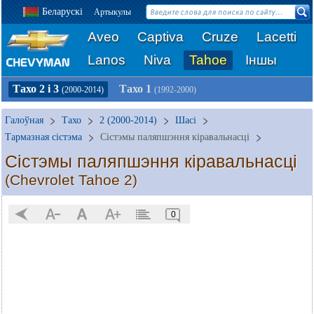
Беларускі
Артыкулы
Aveo
Captiva
Cruze
Lacetti
Lanos
Niva
Tahoe
Іншы
Тахо 2 і 3
Тахо 1
(2000-2014)
(1992-2000)
Галоўная
Тахо
2 (2000-2014)
Шасі
Тармазная сістэма
Сістэмы паляпшэння кіравальнасці
Сістэмы паляпшэння кіравальнасці
(Chevrolet Tahoe 2)
0