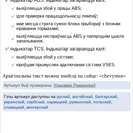
індыкатар ABS. Індыкатар загараецца калі:
выяўляецца збой у працы ABS;
ідзе праверка працаздольнасці лямпаў;
мае месца страта сувязі блока прыбораў з блокам
кіравання тормазамі;
выяўляецца няспраўнасць ABS у папярэднім цыкле
запальвання.
індыкатар TCS. Індыкатар загараецца калі:
выяўляецца збой у сістэме;
кіроўцам прымусова адключаная сістэма VSES.
Арыгінальны тэкст можна знайсці на сайце: «chevyman»
Артыкул быў правераны:
Уладзімір Раманнікаў
Гэты артыкул даступны на
рускай
,
англійскай
,
балгарскай
,
украінскай
,
сербскай
,
харвацкай
,
румынскай
,
польскай
,
славацкай
,
венгерскай