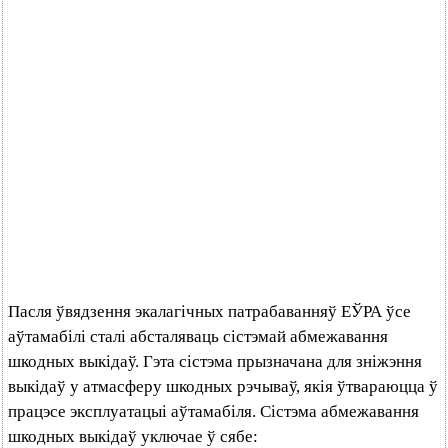
Пасля ўвядзення экалагічных патрабаванняў ЕЎРА ўсе
аўтамабілі сталі абсталяваць сістэмай абмежавання
шкодных выкідаў. Гэта сістэма прызначана для зніжэння
выкідаў у атмасферу шкодных рэчываў, якія ўтвараюцца ў
працэсе эксплуатацыі аўтамабіля. Сістэма абмежавання
шкодных выкідаў уключае ў сябе: