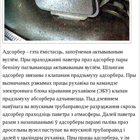
Адсорбер - гэта ёмістасць, запоўненая актываваным
вуглём. Пры праходжанні паветра праз адсорбер пары
бензіну паглынаюцца актываваным вуглём. Шлангам
адсорбер звязаны з клапанам прадзьмуху адсорбера. Пры
вызначаных рэжымах працы рухавіка па камандзе
электроннага блока кіравання рухавіком (ЭБУ) клапан
прадзьмуху абсорбера адчыняецца. Пад дзеяннем
наяўнага ва впускным трубаправодзе разрэджання скрозь
адсорбер праходзіць паветра з атмасферы. Далей паветра
разам з назапашанымі ў адсорберы парамі паліва праз
дросельны вузел паступае ва впускной трубаправод і
далей у цыліндры рухавіка. Пры працы адсорбера, у ім