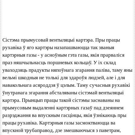
Сістэма прымусовай вентыляцыі картэра. Пры працы
рухавіка ў яго картэры назапашваюцца так званыя
картэрныя газы - у асноўным гэта газы, якія прарваліся
праз няшчыльнасць поршневых кольцаў. У іх склад
уваходзяць прадукты няпоўнага згарання паліва, таму яны
вельмі шкодныя не толькі для здароўя людзей, але і для
навакольнага асяроддзя ў цэлым. Таму сучасныя рухавікі
ўнутранага згарання абсталяваны сістэмай вентыляцыі
картэра. Прынцып працы такой сістэмы заснаваны на
прымусовым выдаленні картэрных газаў пад дзеяннем
разрэджання ва впускным гасцінцы, якія ўзнікаюць пры
працы рухавіка. Картэрныя газы засмоктваюцца ва
впускной трубаправод, дзе змешваючыся з паветрам,