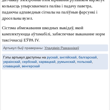
колькасць упырскваемага паліва і падачу паветра,
падаючы адпаведныя сігналы на паліўныя фарсункі і
дросельны вузел.
Сістэма абмежавання шкодных выкідаў, якой
камплектуюцца аўтамабілі, забяспечвае выкананне норм
таксічнасці ЕЎРА IV.
Артыкул быў правераны:
Уладзімір Раманнікаў
Гэты артыкул даступны на
рускай
,
англійскай
,
балгарскай
,
украінскай
,
сербскай
,
харвацкай
,
румынскай
,
польскай
,
славацкай
,
венгерскай