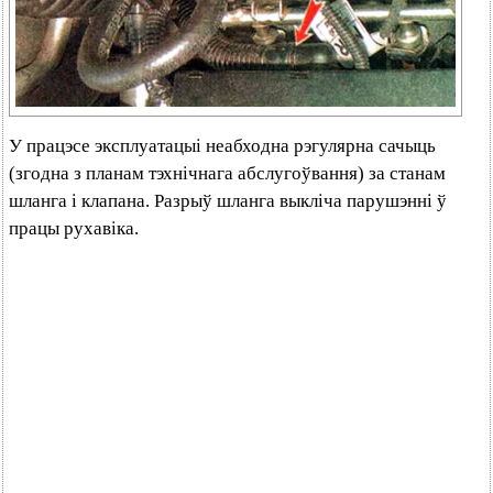
У працэсе эксплуатацыі неабходна рэгулярна сачыць
(згодна з планам тэхнічнага абслугоўвання) за станам
шланга і клапана. Разрыў шланга выкліча парушэнні ў
працы рухавіка.