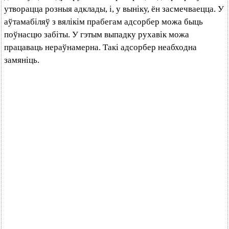
утворацца розныя адклады, і, у выніку, ён засмечваецца. У
аўтамабіляў з вялікім прабегам адсорбер можа быць
поўнасцю забіты. У гэтым выпадку рухавік можа
працаваць нераўнамерна. Такі адсорбер неабходна
замяніць.