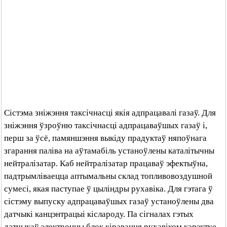
Сістэма зніжэння таксічнасці якія адпрацавалі газаў. Для
зніжэння ўзроўню таксічнасці адпрацаваўшых газаў і,
перш за ўсё, памяншэння выкіду прадуктаў няпоўнага
згарання паліва на аўтамабіль устаноўлены каталітычны
нейтралізатар. Каб нейтралізатар працаваў эфектыўна,
падтрымліваецца аптымальны склад топливовоздушной
сумесі, якая паступае ў цыліндры рухавіка. Для гэтага ў
сістэму выпуску адпрацаваўшых газаў устаноўлены два
датчыкі канцэнтрацыі кіслароду. Па сігналах гэтых
датчыкаў электронны блок кіравання рухавіком карэктуе