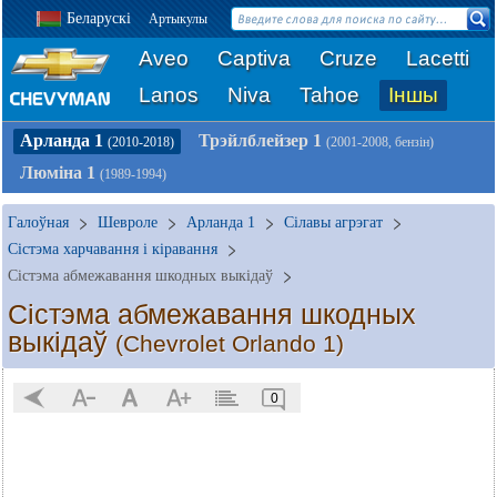
Беларускі
Артыкулы
Aveo
Captiva
Cruze
Lacetti
Lanos
Niva
Tahoe
Іншы
Арланда 1
Трэйлблейзер 1
(2010-2018)
(2001-2008, бензін)
Люміна 1
(1989-1994)
Галоўная
Шевроле
Арланда 1
Сілавы агрэгат
Сістэма харчавання і кіравання
Сістэма абмежавання шкодных выкідаў
Сістэма абмежавання шкодных
выкідаў
(Chevrolet Orlando 1)
0