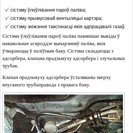
сістэму ўлоўлівання пароў паліва;
сістэму прымусовай вентыляцыі картэра;
сістэму зніжэння таксічнасці якія адпрацавалі газаў.
Сістэма ўлоўлівання пароў паліва памяншае выкіды ў
навакольнае асяроддзе выпарэнняў паліва, якія
ўтвараюцца ў паліўным баку. Сістэма складаецца з
адсорбера, клапана прадзьмуху адсорбера і злучальных
трубак.
Клапан прадзьмуху адсорбера ўсталяваны зверху
впускного трубаправода з правага боку.