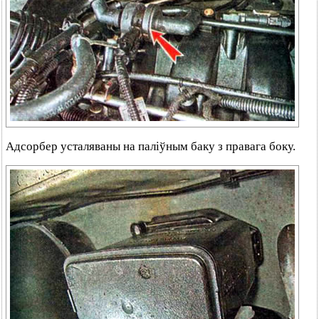
Адсорбер усталяваны на паліўным баку з правага боку.