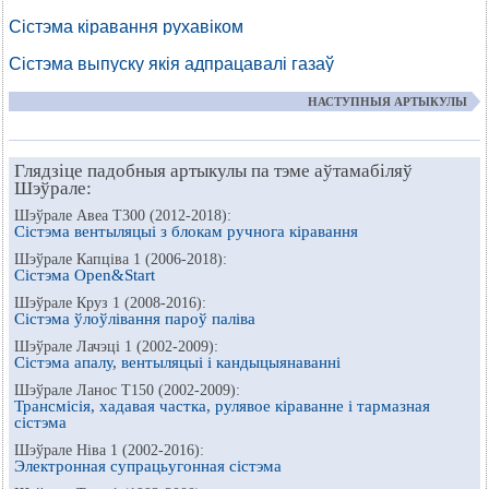
Сістэма кіравання рухавіком
Сістэма выпуску якія адпрацавалі газаў
НАСТУПНЫЯ АРТЫКУЛЫ
Глядзіце падобныя артыкулы па тэме аўтамабіляў
Шэўрале:
Шэўрале Авеа Т300 (2012-2018):
Сістэма вентыляцыі з блокам ручнога кіравання
Шэўрале Капціва 1 (2006-2018):
Сістэма Open&Start
Шэўрале Круз 1 (2008-2016):
Сістэма ўлоўлівання пароў паліва
Шэўрале Лачэці 1 (2002-2009):
Сістэма апалу, вентыляцыі і кандыцыянаванні
Шэўрале Ланос Т150 (2002-2009):
Трансмісія, хадавая частка, рулявое кіраванне і тармазная
сістэма
Шэўрале Ніва 1 (2002-2016):
Электронная супрацьугонная сістэма