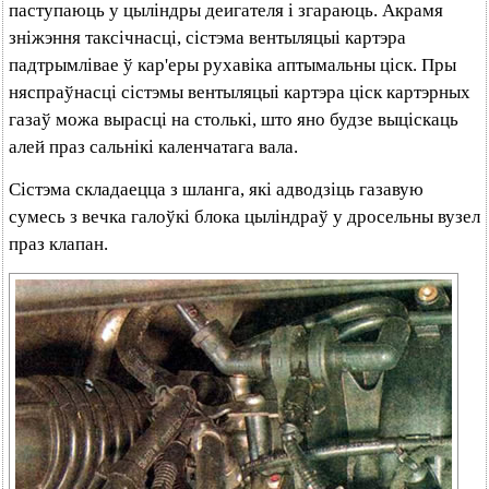
паступаюць у цыліндры деигателя і згараюць. Акрамя
зніжэння таксічнасці, сістэма вентыляцыі картэра
падтрымлівае ў кар'еры рухавіка аптымальны ціск. Пры
няспраўнасці сістэмы вентыляцыі картэра ціск картэрных
газаў можа вырасці на столькі, што яно будзе выціскаць
алей праз сальнікі каленчатага вала.
Сістэма складаецца з шланга, які адводзіць газавую
сумесь з вечка галоўкі блока цыліндраў у дросельны вузел
праз клапан.