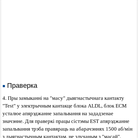
Праверка
4. Пры замыканні на "масу" дыягнастычнага кантакту
"Test" у электрычным кантакце блока ALDL, блок ЕСМ
усталюе апярэджанне запальвання на зададзенае
значэнне. Для праверкі працы сістэмы EST апярэджанне
запальвання трэба правяраць на абарачэннях 1500 аб/мін
з дыягнастычным кантактам, не злучаным з "масай".