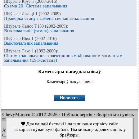
Шэўрале Круз 1 (2008-2016):
Схема 20. Сістэма запальвання
Шэўрале Лачэці 1 (2002-2009):
Праверка стану і замена свечак запальвання
Шэўрале Ланос Т150 (2002-2009):
Выключальнік (замак) запальвання
Шэўрале Ніва 1 (2002-2016):
Выключальнік запальвання
Шэўрале Тахо 1 (1992-2000):
Сістэма запальвання з электронным кіраваннем момантам
запальвання (EST-сістэма)
Каментары наведвальнікаў
Каментароў пакуль няма
ChevyMan.ru © 2017-2026
Поўная версія
Зваротная сувязь
·
·
·
Пошук па сайце
Цікава пачытаць
Мапа сайту
·
·
🛡️ Для вашай бяспекі і паляпшэння сэрвісу сайт
выкарыстоўвае кукі-файлы. Вы можаце адключыць іх у
Aveo
Aveo
Aveo
2003-2008
·
2006-2011
·
2012-2018
·
браўзэры.
Captiva
Cruze
Lacetti
2006-2018
·
2008-2016
·
2002-2009
·