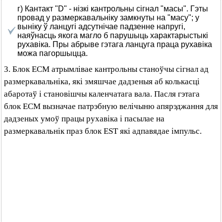
г) Кантакт "D" - нізкі кантрольны сігнал "масы". Гэты
провад у размеркавальніку замкнуты на "масу"; у
выніку ў ланцугі адсутнічае падзенне напругі,
наяўнасць якога магло б парушыць характарыстыкі
рухавіка. Пры абрыве гэтага ланцуга праца рухавіка
можа пагоршыцца.
3. Блок ЕСМ атрымлівае кантрольны станоўчы сігнал ад
размеркавальніка, які змяшчае дадзеныя аб колькасці
абаротаў і становішчы каленчатага вала. Пасля гэтага
блок ЕСМ вызначае патрэбную велічыню апярэджання для
дадзеных умоў працы рухавіка і пасылае на
размеркавальнік праз блок EST які адпавядае імпульс.