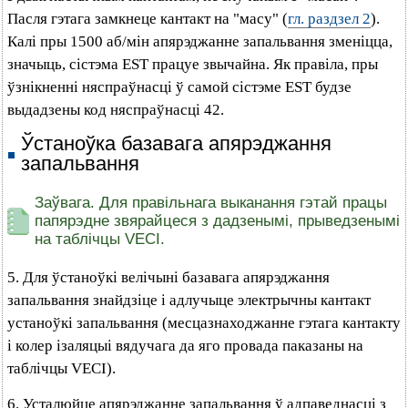
Пасля гэтага замкнеце кантакт на "масу" (
гл. раздзел 2
).
Калі пры 1500 аб/мін апярэджанне запальвання зменіцца,
значыць, сістэма EST працуе звычайна. Як правіла, пры
ўзнікненні няспраўнасці ў самой сістэме EST будзе
выдадзены код няспраўнасці 42.
Ўстаноўка базавага апярэджання
запальвання
Заўвага. Для правільнага выканання гэтай працы
папярэдне звярайцеся з дадзенымі, прыведзенымі
на таблічцы VECI.
5. Для ўстаноўкі велічыні базавага апярэджання
запальвання знайдзіце і адлучыце электрычны кантакт
устаноўкі запальвання (месцазнаходжанне гэтага кантакту
і колер ізаляцыі вядучага да яго провада паказаны на
таблічцы VECI).
6. Усталюйце апярэджанне запальвання ў адпаведнасці з