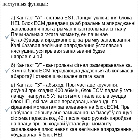
наступныя функцыі:
а) Кантакт "А" - сістэма EST. Ланцуг уключэння блока
HEI. Блок ЕСМ даведаецца аб рэальным апярэджанні
запальвання пры атрыманні кантрольнага сігналу.
Пачынальна з гэтага моманту, ён пачынае
ўсталёўваць апярэджанне ці затрымку запальвання.
Калі базавая велічыня апярэджанне ўсталявана
няслушна, уся крывая запальванні будзе
няправільнай.
б) Кантакт "У" - кантрольны сігнал размеркавальніка.
З ім на блок ЕСМ перадаюцца дадзеныя аб колькасці
абаротаў і становішчы каленчатага вала.
в) Кантакт "З" - абыход. Пры частаце кручэння,
роўнай прыкладна 400 аб/мін, блок ЕСМ падае ў гэты
ланцуг напруга 5 У; па гэтым сігнале актывізуецца
блок HEI, які пачынае перадаваць каманды па
кіраванні момантам запальвання на блок ЕСМ. Пры
наяўнасці абрыву або замыкання на "масу" ў ланцугі
сістэма падасць код 42, пасля чаго рухавік пяройдзе
на працу пры зыходнай ўсталёўцы моманту
запальвання плюс невялікая велічыня апярэджання,
убудаваная ў блок HEI.