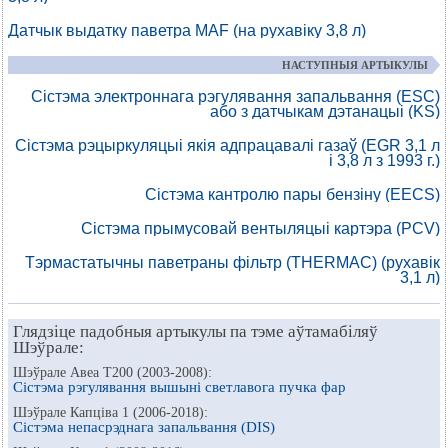
Датчык выдатку паветра MAF (на рухавіку 3,8 л)
НАСТУПНЫЯ АРТЫКУЛЫ
Сістэма электроннага рэгулявання запальвання (ESC)
або з датчыкам дэтанацыі (KS)
Сістэма рэцыркуляцыі якія адпрацавалі газаў (EGR 3,1 л
і 3,8 л з 1993 г.)
Сістэма кантролю пары бензіну (EECS)
Сістэма прымусовай вентыляцыі картэра (PCV)
Тэрмастатычны паветраны фільтр (THERMAC) (рухавік
3,1 л)
Глядзіце падобныя артыкулы па тэме аўтамабіляў
Шэўрале:
Шэўрале Авеа Т200 (2003-2008):
Сістэма рэгулявання вышыні светлавога пучка фар
Шэўрале Капціва 1 (2006-2018):
Сістэма непасрэднага запальвання (DIS)