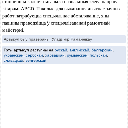
становішча каленчатага вала пазначаныя злева направа
літарамі ABCD. Паколькі для выканання дыягнастычных
работ патрабуецца спецыяльнае абсталяванне, яны
павінны праводзіцца ў спецыялізаванай рамонтнай
майстэрні.
Артыкул быў правераны:
Уладзімір Раманнікаў
Гэты артыкул даступны на
рускай
,
англійскай
,
балгарскай
,
украінскай
,
сербскай
,
харвацкай
,
румынскай
,
польскай
,
славацкай
,
венгерскай