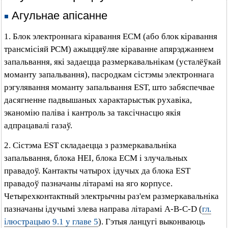
Агульнае апісанне
1. Блок электроннага кіравання ЕСМ (або блок кіравання
трансмісіяй РСМ) ажыццяўляе кіраванне апярэджаннем
запальвання, які задаецца размеркавальнікам (усталёўкай
моманту запальвання), пасродкам сістэмы электроннага
рэгулявання моманту запальвання EST, што забяспечвае
дасягненне падвышаных характарыстык рухавіка,
эканомію паліва і кантроль за таксічнасцю якія
адпрацавалі газаў.
2. Сістэма EST складаецца з размеркавальніка
запальвання, блока HEI, блока ЕСМ і злучальных
правадоў. Кантакты чатырох ідучых да блока EST
правадоў пазначаны літарамі на яго корпусе.
Четырехконтактный электрычны раз'ем размеркавальніка
пазначаны ідучымі злева направа літарамі A-B-C-D (
гл.
ілюстрацыю 9.1 у главе 5
). Гэтыя ланцугі выконваюць