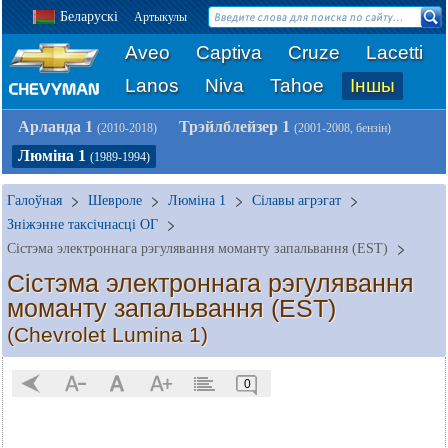
Беларускі
Артыкулы
Aveo
Captiva
Cruze
Lacetti
Lanos
Niva
Tahoe
Іншы
Арланда 1
Трэйлблейзер 1
(2010-2018)
(2001-2008, бензін)
Люміна 1
(1989-1994)
Галоўная
Шевроле
Люміна 1
Сілавы агрэгат
Зніжэнне таксічнасці ОГ
Сістэма электроннага рэгулявання моманту запальвання (EST)
Сістэма электроннага рэгулявання
моманту запальвання (EST)
(Chevrolet Lumina 1)
0