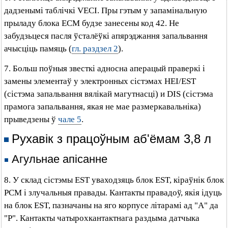
дадзенымі таблічкі VECI. Пры гэтым у запамінальную
прыладу блока ЕСМ будзе занесены код 42. Не
забудзьцеся пасля ўсталёўкі апярэджання запальвання
ачысціць памяць (
гл. раздзел 2
).
7. Больш поўныя звесткі адносна аперацый праверкі і
замены элементаў у электронных сістэмах HEI/EST
(сістэма запальвання вялікай магутнасці) и DIS (сістэма
прамога запальвання, якая не мае размеркавальніка)
прыведзены ў
чале 5
.
Рухавік з працоўным аб'ёмам 3,8 л
Агульнае апісанне
8. У склад сістэмы EST уваходзяць блок EST, кіраўнік блок
РСМ і злучальныя правады. Кантакты правадоў, якія ідуць
на блок EST, пазначаны на яго корпусе літарамі ад "А" да
"Р". Кантакты чатырохкантактнага раздыма датчыка