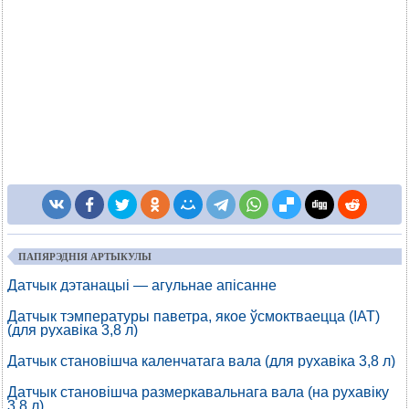
ПАПЯРЭДНІЯ АРТЫКУЛЫ
Датчык дэтанацыі — агульнае апісанне
Датчык тэмпературы паветра, якое ўсмоктваецца (IAT)
(для рухавіка 3,8 л)
Датчык становішча каленчатага вала (для рухавіка 3,8 л)
Датчык становішча размеркавальнага вала (на рухавіку
3,8 л)