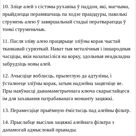
10. Зліце алей з сістэмы рухавіка ў паддон, які, магчыма,
прыйдзецца перамяшчаць па ходзе працэдуры, паколькі
струмень алею ў завяршальнай стадыі ператвараецца ў
тонкі струменьчык.
11. Пасля зліву алею працярыце зліўны корак чыстай
тканкавай сурвэткай. Нават тыя металічныя і іншародныя
часціцы, якія назапасіліся на корку, здольныя неадкладна
забрудзіць новы алей.
12. Ачысціце вобласць, прылеглую да адтуліны, і
ўсталюеце зліўны корак, затым надзейна зацягніце яе.
Пры наяўнасці дынамаметрычнага ключа скарыстайцеся
ім для захавання патрабаванага моманту зацяжкі.
13. Перамесціце прыёмную ёмістасць пад алейны фільтр.
14. Прыслабце высілак зацяжкі алейнага фільтра з
дапамогай адмысловай прынады.