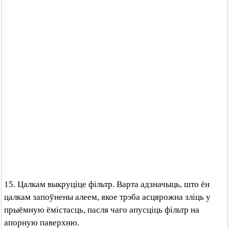
15. Цалкам выкруціце фільтр. Варта адзначыць, што ён
цалкам запоўнены алеем, якое трэба асцярожна зліць у
прыёмную ёмістасць, пасля чаго апусціць фільтр на
апорную паверхню.