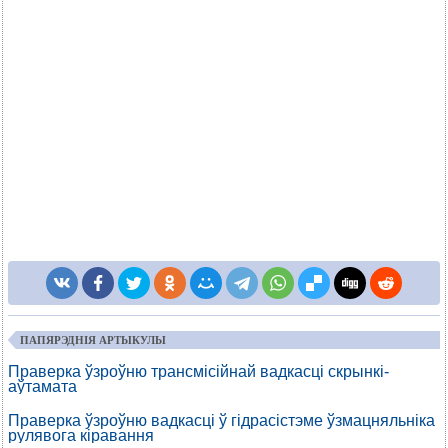
ПАПЯРЭДНІЯ АРТЫКУЛЫ
Праверка ўзроўню трансмісійнай вадкасці скрынкі-
аўтамата
Праверка ўзроўню вадкасці ў гідрасістэме ўзмацняльніка
рулявога кіравання