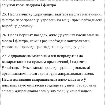
зліўной коркі паддона і фільтра.
25. Пасля пачатку цыркуляцыі залітага масла і напаўненні
фільтра пераправерце ўзровень па мац і пры неабходнасці
вырабіце доливку.
26. Пасля першых паездак, ажыццёўленых пасля замены
масла і фільтра, кожны раз неабходна кантраляваць
узровень і праводзіць агляд на наяўнасць уцечкі.
27. Адпрацаваны маторны алей непрыдатны да
выкарыстання па прамым прызначэнні, і падлягае
ўтылізацыі. Утылізацыя праводзіцца спецыяльнымі
арганізацыямі пасля здачы туды адпрацаванага алею.
Пасля астывання адпрацаванага алею зліце яго ў
пластмасавую ёмістасць і здайце ва ўтыль. Забаронена
зліваць адпрацаваны алей у зямлю ці ў каналізацыю.