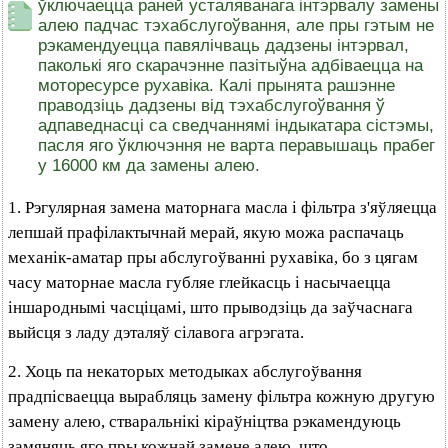
ўключаецца раней усталяванага інтэрвалу замены
алею падчас тэхабслугоўвання, але пры гэтым не
рэкамендуецца павялічваць дадзены інтэрвал,
паколькі яго скарачэнне пазітыўна адбіваецца на
моторесурсе рухавіка. Калі прынята рашэнне
праводзіць дадзены від тэхабслугоўвання ў
адпаведнасці са сведчаннямі індыкатара сістэмы,
пасля яго ўключэння не варта перавышаць прабег
у 16000 км да замены алею.
1. Рэгулярная замена маторнага масла і фільтра з'яўляецца
лепшай прафілактычнай мерай, якую можа распачаць
механік-аматар пры абслугоўванні рухавіка, бо з цягам
часу маторнае масла губляе глейкасць і насычаецца
іншароднымі часціцамі, што прыводзіць да заўчаснага
выйсця з ладу дэталяў сілавога агрэгата.
2. Хоць па некаторых методыках абслугоўвання
прадпісваецца вырабляць замену фільтра кожную другую
замену алею, стваральнікі кіраўніцтва рэкамендуюць
замяняць яго пры кожнай замене алею, што