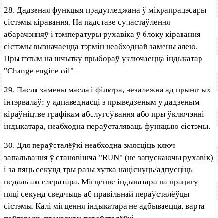
28. Дадзеная функцыя прадугледжана ў мікрапрацэсары
сістэмы кіравання. На падставе супастаўлення
абарачэнняў і тэмпературы рухавіка ў блоку кіравання
сістэмы вызначаецца тэрмін неабходнай замены алею.
Пры гэтым на шчытку прыбораў уключаецца індыкатар
"Change engine oil".
29. Пасля замены масла і фільтра, незалежна ад прынятых
інтэрвалаў: у адпаведнасці з прыведзеным у дадзеным
кіраўніцтве графікам абслугоўвання або пры ўключэнні
індыкатара, неабходна пераўсталяваць функцыю сістэмы.
30. Для пераўсталёўкі неабходна змясціць ключ
запальвання ў становішча "RUN" (не запускаючы рухавік)
і за пяць секунд тры разы хутка націснуць/адпусціць
педаль акселератара. Мігценне індыкатара на працягу
пяці секунд сведчыць аб правільнай пераўсталёўцы
сістэмы. Калі мігцення індыкатара не адбываецца, варта