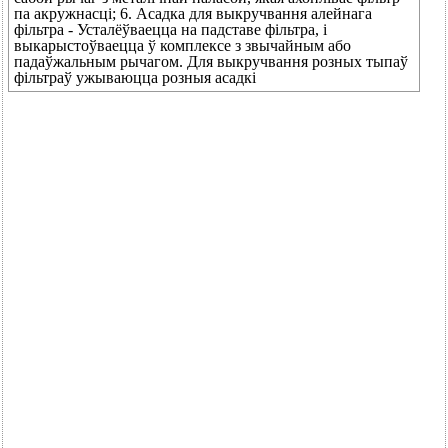
па акружнасці; 6. Асадка для выкручвання алейнага
фільтра - Усталёўваецца на падставе фільтра, і
выкарыстоўваецца ў комплексе з звычайным або
падаўжальным рычагом. Для выкручвання розных тыпаў
фільтраў ужываюцца розныя асадкі