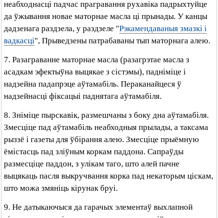
неабходнасці падчас прагравання рухавіка падрыхтуйце
да ўжывання новае маторнае масла ці прынады. У канцы
дадзенага раздзела, у раздзеле "
Рэкамендаваныя змазкі і
вадкасці
", Прыведзены патрабаваны тып маторнага алею.
7. Разаграванне маторнае масла (разагрэтае масла з
асадкам эфектыўна выцякае з сістэмы), падніміце і
надзейна падапрэце аўтамабіль. Пераканайцеся ў
надзейнасці фіксацыі паднятага аўтамабіля.
8. Зніміце пырскавік, размешчаны з боку дна аўтамабіля.
Змесціце пад аўтамабіль неабходныя прылады, а таксама
рыззё і газеты для ўбірання алею. Змесціце прыёмную
ёмістасць пад зліўным коркам паддона. Сапраўды
размесціце паддон, з улікам таго, што алей пачне
выцякаць пасля выкручвання корка пад некаторым ціскам,
што можа змяніць кірунак бруі.
9. Не датыкаючыся да гарачых элементаў выхлапной