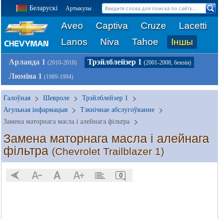
Беларускі
Артыкулы
Aveo
Captiva
Cruze
Lacetti
Lanos
Niva
Tahoe
Іншы
Арланда 1
Трэйлблейзер 1
(2010-2018)
(2001-2008, бензін)
Люміна 1
(1989-1994)
Галоўная
Шевроле
Трэйлблейзер 1
Агульная інфармацыя
Тэхнічнае абслугоўванне
Замена маторнага масла і алейнага фільтра
Замена маторнага масла і алейнага
фільтра
(Chevrolet Trailblazer 1)
0