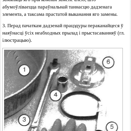
абумоўліваецца параўнальнай таннасцю дадзенага
элемента, а таксама прастатой выканання яго замены.
3. Перад пачаткам дадзенай працэдуры пераканайцеся ў
наяўнасці ўсіх неабходных прылад і прыстасаванняў (гл.
ілюстрацыю).