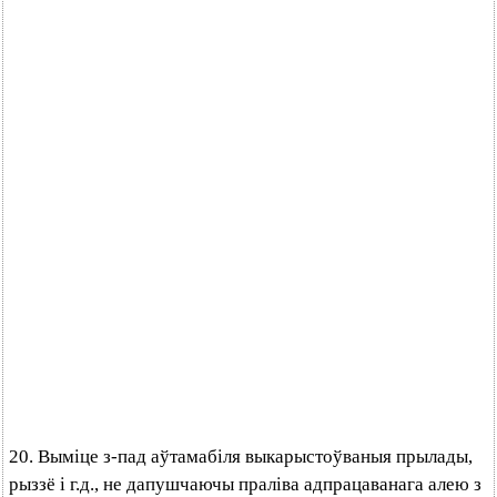
20. Выміце з-пад аўтамабіля выкарыстоўваныя прылады,
рыззё і г.д., не дапушчаючы праліва адпрацаванага алею з