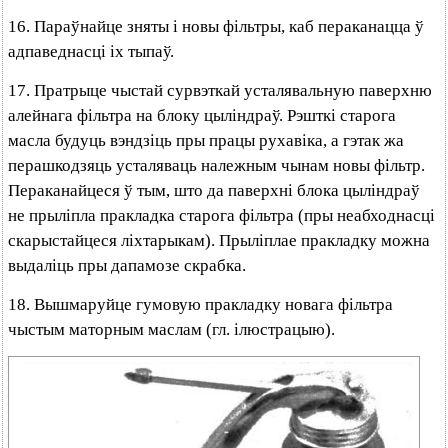
16. Параўнайце зняты і новы фільтры, каб пераканацца ў
адпаведнасці іх тыпаў.
17. Пратрыце чыстай сурвэткай усталявальную паверхню
алейнага фільтра на блоку цыліндраў. Рэшткі старога
масла будуць вэндзіць пры працы рухавіка, а гэтак жа
перашкодзяць усталяваць належным чынам новы фільтр.
Пераканайцеся ў тым, што да паверхні блока цыліндраў
не прыліпла пракладка старога фільтра (пры неабходнасці
скарыстайцеся ліхтарыкам). Прыліплае пракладку можна
выдаліць пры дапамозе скрабка.
18. Вышмаруйце гумовую пракладку новага фільтра
чыстым маторным маслам (гл. ілюстрацыю).