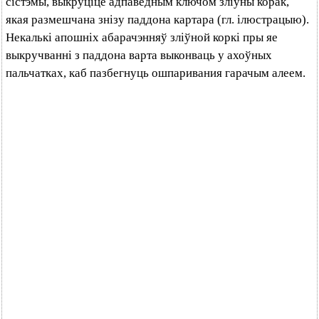
сістэмы, выкруціце адпаведным ключом зліўны корак,
якая размешчана знізу паддона картара (гл. ілюстрацыю).
Некалькі апошніх абарачэнняў зліўной коркі пры яе
выкручванні з паддона варта выконваць у ахоўных
пальчатках, каб пазбегнуць ошпаривания гарачым алеем.