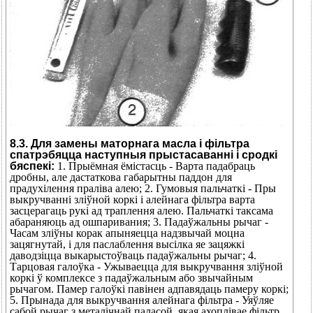
8.3. Для замены маторнага масла і фільтра
спатрэбяцца наступныя прыстасаванні і сродкі
бяспекі:
1. Прыёмная ёмістасць - Варта падабраць
дробны, але дастаткова габарытны паддон для
прадухілення праліва алею; 2. Гумовыя пальчаткі - Пры
выкручванні зліўной коркі і алейнага фільтра варта
засцерагаць рукі ад траплення алею. Пальчаткі таксама
абараняюць ад ошпаривания; 3. Падаўжальны рычаг -
Часам зліўны корак апыняецца надзвычай моцна
зацягнутай, і для паслаблення высілка яе зацяжкі
даводзіцца выкарыстоўваць падаўжальны рычаг; 4.
Тарцовая галоўка - Ужываецца для выкручвання зліўной
коркі ў комплексе з падаўжальным або звычайным
рычагом. Памер галоўкі павінен адпавядаць памеру коркі;
5. Прынада для выкручвання алейнага фільтра - Уяўляе
сабой рычаг з металічнай паласой, якая ахоплівае фільтр