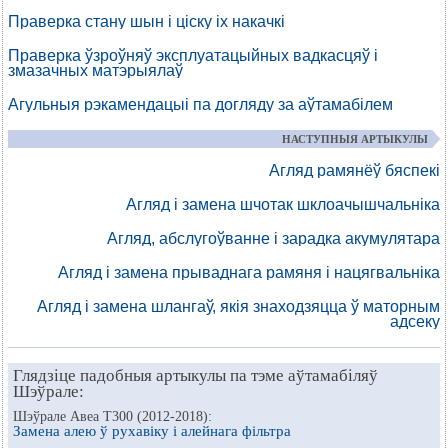
Праверка стану шын і ціску іх накачкі
Праверка ўзроўняў эксплуатацыйных вадкасцяў і
змазачных матэрыялаў
Агульныя рэкамендацыі па догляду за аўтамабілем
НАСТУПНЫЯ АРТЫКУЛЫ
Агляд рамянёў бяспекі
Агляд і замена шчотак шклоачышчальніка
Агляд, абслугоўванне і зарадка акумулятара
Агляд і замена прываднага рамяня і нацягвальніка
Агляд і замена шлангаў, якія знаходзяцца ў маторным
адсеку
Глядзіце падобныя артыкулы па тэме аўтамабіляў
Шэўрале:
Шэўрале Авеа Т300 (2012-2018):
Замена алею ў рухавіку і алейнага фільтра