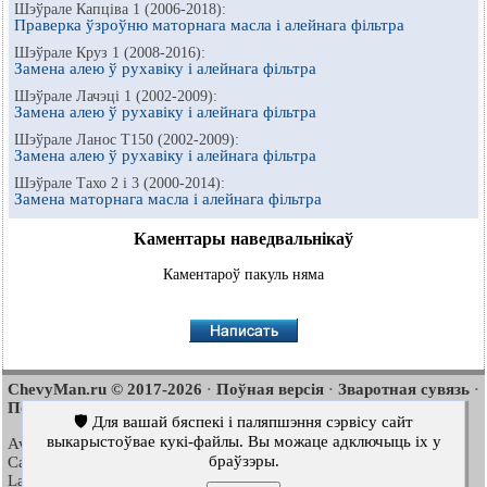
Шэўрале Капціва 1 (2006-2018):
Праверка ўзроўню маторнага масла і алейнага фільтра
Шэўрале Круз 1 (2008-2016):
Замена алею ў рухавіку і алейнага фільтра
Шэўрале Лачэці 1 (2002-2009):
Замена алею ў рухавіку і алейнага фільтра
Шэўрале Ланос Т150 (2002-2009):
Замена алею ў рухавіку і алейнага фільтра
Шэўрале Тахо 2 і 3 (2000-2014):
Замена маторнага масла і алейнага фільтра
Каментары наведвальнікаў
Каментароў пакуль няма
ChevyMan.ru © 2017-2026
Поўная версія
Зваротная сувязь
·
·
·
Пошук па сайце
Цікава пачытаць
Мапа сайту
·
·
🛡️ Для вашай бяспекі і паляпшэння сэрвісу сайт
выкарыстоўвае кукі-файлы. Вы можаце адключыць іх у
Aveo
Aveo
Aveo
2003-2008
·
2006-2011
·
2012-2018
·
браўзэры.
Captiva
Cruze
Lacetti
2006-2018
·
2008-2016
·
2002-2009
·
Lanos
Niva
Tahoe
2002-2009
·
2002-2016
·
1992-2000
·