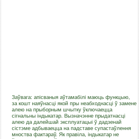
Заўвага: апісваныя аўтамабілі маюць функцыю,
за кошт наяўнасці якой пры неабходнасці ў замене
алею на прыборным шчытку ўключаецца
сігнальны індыкатар. Вызначэнне прыдатнасці
алею да далейшай эксплуатацыі ў дадзенай
сістэме адбываецца на падставе супастаўлення
мноства фактараў. Як правіла, індыкатар не