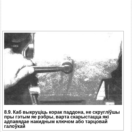
8.9. Каб выкруціць корак паддона, не скругліўшы
пры гэтым яе рэбры, варта скарыстацца які
адпавядае накидным ключом або тарцовай
галоўкай