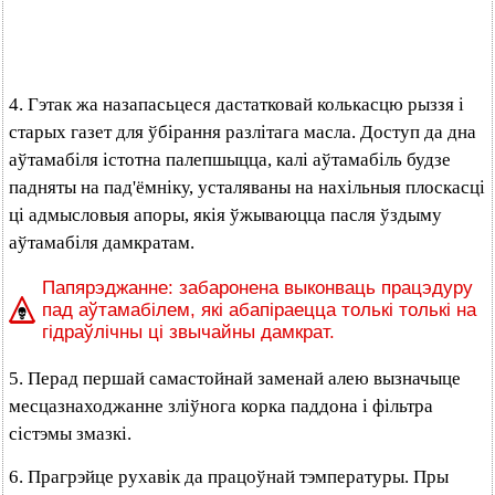
4. Гэтак жа назапасьцеся дастатковай колькасцю рыззя і
старых газет для ўбірання разлітага масла. Доступ да дна
аўтамабіля істотна палепшыцца, калі аўтамабіль будзе
падняты на пад'ёмніку, усталяваны на нахільныя плоскасці
ці адмысловыя апоры, якія ўжываюцца пасля ўздыму
аўтамабіля дамкратам.
Папярэджанне: забаронена выконваць працэдуру
пад аўтамабілем, які абапіраецца толькі толькі на
гідраўлічны ці звычайны дамкрат.
5. Перад першай самастойнай заменай алею вызначыце
месцазнаходжанне зліўнога корка паддона і фільтра
сістэмы змазкі.
6. Прагрэйце рухавік да працоўнай тэмпературы. Пры