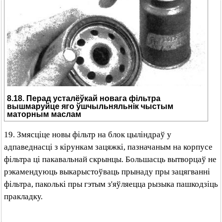
8.18. Перад усталёўкай новага фільтра
вышмаруйце яго ўшчыльняльнік чыстым
маторным маслам
19. Змясціце новы фільтр на блок цыліндраў у
адпаведнасці з кірункам зацяжкі, пазначаным на корпусе
фільтра ці пакавальнай скрынцы. Большасць вытворцаў не
рэкамендуюць выкарыстоўваць прынаду пры зацягванні
фільтра, паколькі пры гэтым з'яўляецца рызыка пашкодзіць
пракладку.