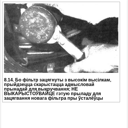
8.14. Бо фільтр зацягнуты з высокім высілкам,
прыйдзецца скарыстацца адмысловай
прынадай для выкручвання; НЕ
ВЫКАРЫСТОЎВАЙЦЕ гэтую прыладу для
зацягвання новага фільтра пры ўсталёўцы