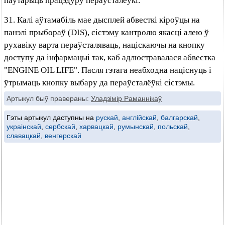
паўтарыць працэдуру пераўсталёўкі.
31. Калі аўтамабіль мае дысплей абвесткі кіроўцы на
панэлі прыбораў (DIS), сістэму кантролю якасці алею ў
рухавіку варта пераўсталяваць, націскаючы на кнопку
доступу да інфармацыі так, каб адлюстравалася абвестка
"ENGINE OIL LIFE". Пасля гэтага неабходна націснуць і
ўтрымаць кнопку выбару да пераўсталёўкі сістэмы.
Артыкул быў правераны:
Уладзімір Раманнікаў
Гэты артыкул даступны на
рускай
,
англійскай
,
балгарскай
,
украінскай
,
сербскай
,
харвацкай
,
румынскай
,
польскай
,
славацкай
,
венгерскай