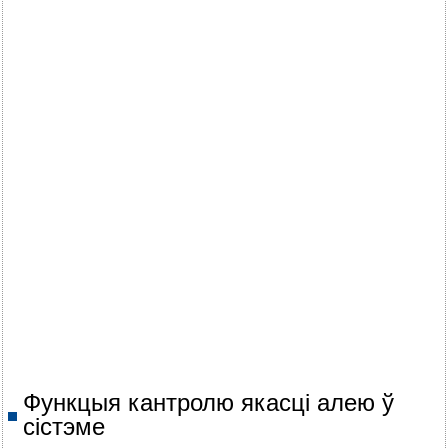
Функцыя кантролю якасці алею ў
сістэме