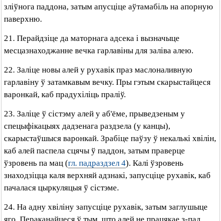
зліўнога паддона, затым апусціце аўтамабіль на апорную
паверхню.
21. Перайдзіце да маторнага адсека і вызначыце
месцазнаходжанне вечка гарлавіны для заліва алею.
22. Заліце новы алей у рухавік праз маслоналивную
гарлавіну ў затамкавым вечку. Пры гэтым скарыстайцеся
варонкай, каб прадухіліць праліў.
23. Заліце ў сістэму алей у аб'ёме, прыведзеным у
спецыфікацыях дадзенага раздзела (у канцы),
скарыстаўшыся варонкай. Зрабіце паўзу ў некалькі хвілін,
каб алей паспела сцячы ў паддон, затым праверце
ўзровень па мац (
гл. падраздзел 4
). Калі ўзровень
знаходзіцца каля верхняй адзнакі, запусціце рухавік, каб
пачалася цыркуляцыя ў сістэме.
24. На адну хвіліну запусціце рухавік, затым заглушыце
яго. Пераканайцеся ў тым, што алей не працякае з-пад