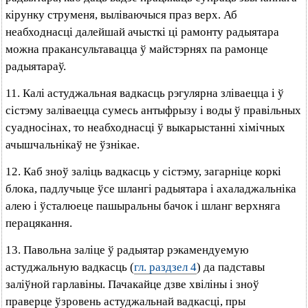
кірунку струменя, выліваючыся праз верх. Аб
неабходнасці далейшай ачысткі ці рамонту радыятара
можна пракансультавацца ў майстэрнях па рамонце
радыятараў.
11. Калі астуджальная вадкасць рэгулярна зліваецца і ў
сістэму заліваецца сумесь антыфрызу і воды ў правільных
суадносінах, то неабходнасці ў выкарыстанні хімічных
ачышчальнікаў не ўзнікае.
12. Каб зноў заліць вадкасць у сістэму, загарніце коркі
блока, падлучыце ўсе шлангі радыятара і ахаладжальніка
алею і ўсталюеце пашыральны бачок і шланг верхняга
перацякання.
13. Павольна заліце ў радыятар рэкамендуемую
астуджальную вадкасць (
гл. раздзел 4
) да падставы
заліўной гарлавіны. Пачакайце дзве хвіліны і зноў
праверце ўзровень астуджальнай вадкасці, пры