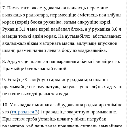
7. Пасля таго, як астуджальная вадкасць перастане
выцякаць з радыятара, перамесціце ёмістасць пад зліўны
корак (коркі) блока рухавіка, затым адкруціце коркі.
Рухавік 3,1 л мае коркі паабапал блока, а ў рухавіка 3,8 л
маецца толькі адзін корак. На аўтамабілях, абсталяваных
ахаладжальнікам маторнага масла, адлучыце впускной
шланг, размешчаны з левага боку ахаладжальніка.
8. Адлучыце шланг ад пашыральнага бачка і зніміце яго.
Прамыйце бачок чыстай вадой.
9. Устаўце ў заліўную гарлавіну радыятара шланг і
прамывайце сістэму датуль, пакуль з усіх зліўных адтулін
не пачне выходзіць чыстая вада.
10. У выпадках моцнага забруджвання радыятара зніміце
яго (
гл. раздзел 3
) і правядзіце зваротную прамыванне.
Пры гэтым трэба ўставіць шланг у ніжні патрубак
радыятара, каб даць вадзе працякаць супраць звычайнага