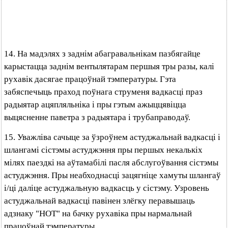
14. На мадэлях з заднім абагравальнікам пазбягайце
карыстацца заднім вентылятарам першыя тры разы, калі
рухавік дасягае працоўнай тэмпературы. Гэта
забяспечыць праход поўнага струменя вадкасці праз
радыятар ацяпляльніка і пры гэтым ажыццявіцца
выцясненне паветра з радыятара і трубаправодаў.
15. Уважліва сачыце за ўзроўнем астуджальнай вадкасці і
шлангамі сістэмы астуджэння пры першых некалькіх
мілях паездкі на аўтамабілі пасля абслугоўвання сістэмы
астуджэння. Пры неабходнасці зацягніце хамуты шлангаў
і/ці даліце астуджальную вадкасць у сістэму. Узровень
астуджальнай вадкасці павінен злёгку перавышаць
адзнаку "НОТ" на бачку рухавіка пры нармальнай
працоўнай тэмпературы.