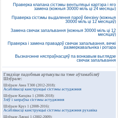
Праверка клапана сістэмы вентыляцыі картэра і яго
замена (кожныя 30000 міль ці 24 месяцы)
Праверка сістэмы выдалення пароў бензіну (кожныя
30000 міль ці 12 месяцаў)
Замена свечак запальвання (кожныя 30000 міль ці 12
месяцаў)
Праверка і замена правадоў свечак запальвання, вечкі
размеркавальніка і ротара
Вызначэнне няспраўнасцяў па вонкавым выглядзе
свечак запальвання
Глядзіце падобныя артыкулы па тэме аўтамабіляў
Шэўрале:
Шэўрале Авеа Т300 (2012-2018):
Асаблівасці канструкцыі сістэмы астуджэння
Шэўрале Капціва 1 (2006-2018):
Зліў і запраўка сістэмы астуджэння
Шэўрале Круз 1 (2008-2016):
Асаблівасці канструкцыі сістэмы астуджэння рухавіка
Шэўрале Лачэці 1 (2002-2009):