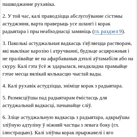
пашкоджанне рухавіка.
2. У той час, калі праводзіцца абслугоўванне сістэмы
астуджэння, варта праверыць усе шлангі і корак
радыятара і пры неабходнасці замяніць (
гл. раздзел 9
).
3. Паколькі астуджальная вадкасць з'яўляецца растворам,
які выклікае карозію і атручванні, будзьце асцярожныя і
не пралівайце яе на афарбаваныя дэталі аўтамабіля або на
скуру. Калі гэта ўсё ж здарылася, неадкладна прамыйце
гэтае месца вялікай колькасцю чыстай вады.
4. Калі рухавік астудзіцца, зніміце корак з радыятара.
5. Размясціўшы пад радыятарам ёмістасць для
астуджальнай вадкасці, пачынайце сліў.
6. Зліце астуджальную вадкасць з радыятара, адкрыўшы
зліўную адтуліну ў ніжняй частцы з левага боку (гл.
ілюстрацыю). Калі зліўны корак прыржавелі і яго