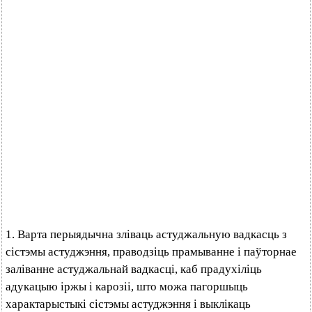
1. Варта перыядычна зліваць астуджальную вадкасць з
сістэмы астуджэння, праводзіць прамыванне і паўторнае
заліванне астуджальнай вадкасці, каб прадухіліць
адукацыю іржы і карозіі, што можа пагоршыць
характарыстыкі сістэмы астуджэння і выклікаць