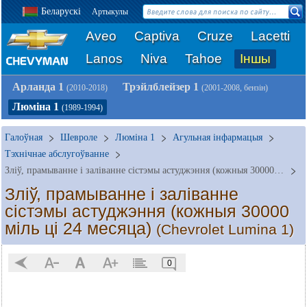
Беларускі
Артыкулы
Aveo
Captiva
Cruze
Lacetti
Lanos
Niva
Tahoe
Іншы
Арланда 1
Трэйлблейзер 1
(2010-2018)
(2001-2008, бензін)
Люміна 1
(1989-1994)
Галоўная
Шевроле
Люміна 1
Агульная інфармацыя
Тэхнічнае абслугоўванне
Зліў, прамыванне і заліванне сістэмы астуджэння (кожныя 30000 міль ці 24 месяца)
Зліў, прамыванне і заліванне
сістэмы астуджэння (кожныя 30000
міль ці 24 месяца)
(Chevrolet Lumina 1)
0