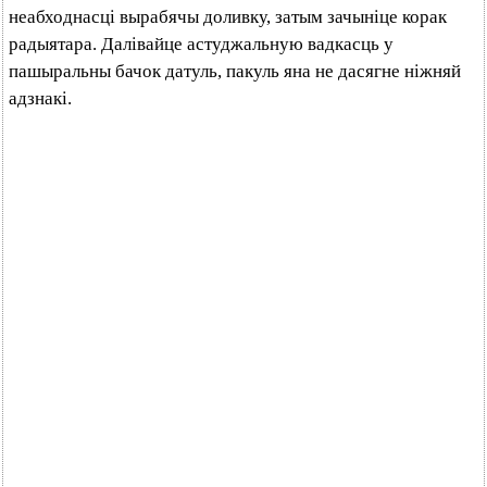
неабходнасці вырабячы доливку, затым зачыніце корак
радыятара. Далівайце астуджальную вадкасць у
пашыральны бачок датуль, пакуль яна не дасягне ніжняй
адзнакі.