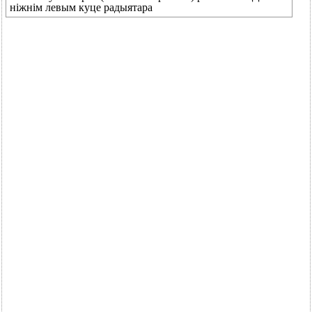
ніжнім левым куце радыятара