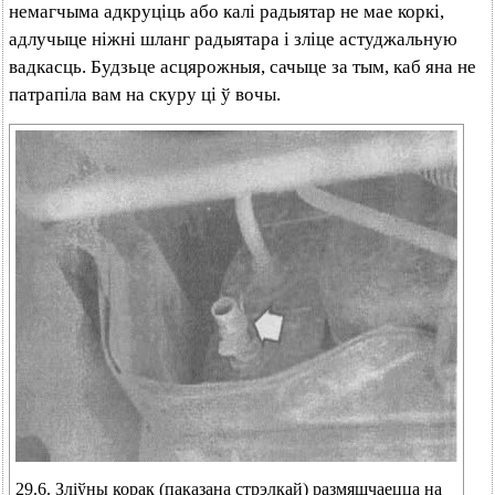
немагчыма адкруціць або калі радыятар не мае коркі,
адлучыце ніжні шланг радыятара і зліце астуджальную
вадкасць. Будзьце асцярожныя, сачыце за тым, каб яна не
патрапіла вам на скуру ці ў вочы.
29.6. Зліўны корак (паказана стрэлкай) размяшчаецца на