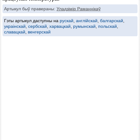
Артыкул быў правераны:
Уладзімір Раманнікаў
Гэты артыкул даступны на
рускай
,
англійскай
,
балгарскай
,
украінскай
,
сербскай
,
харвацкай
,
румынскай
,
польскай
,
славацкай
,
венгерскай